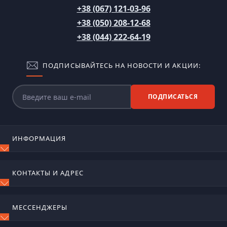
+38 (067) 121-03-96
+38 (050) 208-12-68
+38 (044) 222-64-19
ПОДПИСЫВАЙТЕСЬ НА НОВОСТИ И АКЦИИ:
ПОДПИСАТЬСЯ
ИНФОРМАЦИЯ
Блог
КОНТАКТЫ И АДРЕС
Отзывы
Контакты
м. Київ, вул. Сирецько-садова, 17
Возврат товара
МЕССЕНДЖЕРЫ
Карта сайта
ognetushiteli@ukr.net
Производители