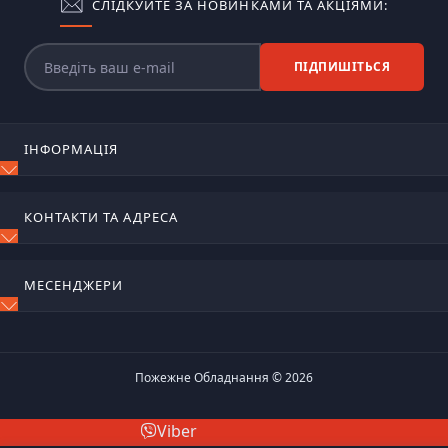
СЛІДКУЙТЕ ЗА НОВИНКАМИ ТА АКЦІЯМИ:
ПІДПИШІТЬСЯ
ІНФОРМАЦІЯ
Блог
КОНТАКТИ ТА АДРЕСА
Відгуки
Зворотній зв'язок
м. Київ, вул. Сирецько-садова, 17
Повернення товару
МЕСЕНДЖЕРИ
Карта сайту
ognetushiteli@ukr.net
Виробники
Telegram
Пн-Пт 9:00 – 18:00
Акції
Viber
Пожежне Обладнання © 2026
WhatsApp
Viber