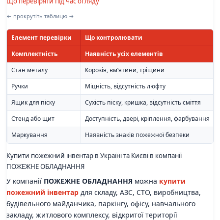
Що перевіряти під час огляду
← прокрутіть таблицю →
Елемент перевірки
Що контролювати
Комплектність
Наявність усіх елементів
Стан металу
Корозія, вм’ятини, тріщини
Ручки
Міцність, відсутність люфту
Ящик для піску
Сухість піску, кришка, відсутність сміття
Стенд або щит
Доступність, двері, кріплення, фарбування
Маркування
Наявність знаків пожежної безпеки
Купити пожежний інвентар в Україні та Києві в компанії
ПОЖЕЖНЕ ОБЛАДНАННЯ
У компанії
ПОЖЕЖНЕ ОБЛАДНАННЯ
можна
купити
пожежний інвентар
для складу, АЗС, СТО, виробництва,
будівельного майданчика, паркінгу, офісу, навчального
закладу, житлового комплексу, відкритої території