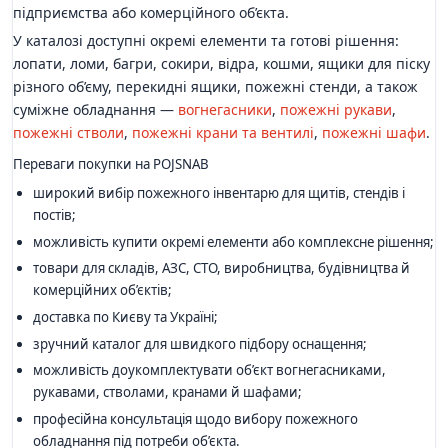
підприємства або комерційного об’єкта.
У каталозі доступні окремі елементи та готові рішення:
лопати, ломи, багри, сокири, відра, кошми, ящики для піску
різного об’єму, перекидні ящики, пожежні стенди, а також
суміжне обладнання —
вогнегасники
,
пожежні рукави
,
пожежні стволи
,
пожежні крани та вентилі
,
пожежні шафи
.
Переваги покупки на POJSNAB
широкий вибір пожежного інвентарю для щитів, стендів і
постів;
можливість купити окремі елементи або комплексне рішення;
товари для складів, АЗС, СТО, виробництва, будівництва й
комерційних об’єктів;
доставка по Києву та Україні;
зручний каталог для швидкого підбору оснащення;
можливість доукомплектувати об’єкт вогнегасниками,
рукавами, стволами, кранами й шафами;
професійна консультація щодо вибору пожежного
обладнання під потреби об’єкта.