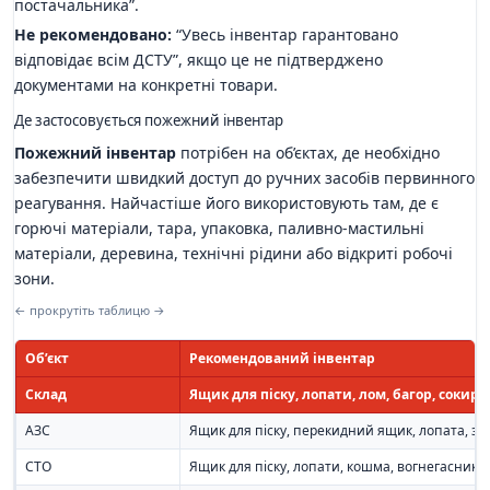
постачальника”.
Не рекомендовано:
“Увесь інвентар гарантовано
відповідає всім ДСТУ”, якщо це не підтверджено
документами на конкретні товари.
Де застосовується пожежний інвентар
Пожежний інвентар
потрібен на об’єктах, де необхідно
забезпечити швидкий доступ до ручних засобів первинного
реагування. Найчастіше його використовують там, де є
горючі матеріали, тара, упаковка, паливно-мастильні
матеріали, деревина, технічні рідини або відкриті робочі
зони.
← прокрутіть таблицю →
Об’єкт
Рекомендований інвентар
Склад
Ящик для піску, лопати, лом, багор, сокир
АЗС
Ящик для піску, перекидний ящик, лопата, зн
СТО
Ящик для піску, лопати, кошма, вогнегасники,