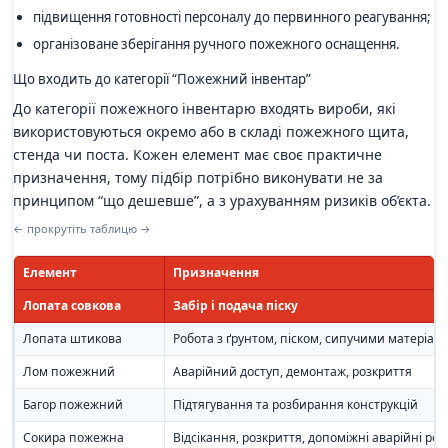
підвищення готовності персоналу до первинного реагування;
організоване зберігання ручного пожежного оснащення.
Що входить до категорії “Пожежний інвентар”
До категорії пожежного інвентарю входять вироби, які
використовуються окремо або в складі пожежного щита,
стенда чи поста. Кожен елемент має своє практичне
призначення, тому підбір потрібно виконувати не за
принципом “що дешевше”, а з урахуванням ризиків об’єкта.
← прокрутіть таблицю →
Елемент
Призначення
Лопата совкова
Забір і подача піску
Лопата штикова
Робота з ґрунтом, піском, сипучими матеріал
Лом пожежний
Аварійний доступ, демонтаж, розкриття
Багор пожежний
Підтягування та розбирання конструкцій
Сокира пожежна
Відсікання, розкриття, допоміжні аварійні ро