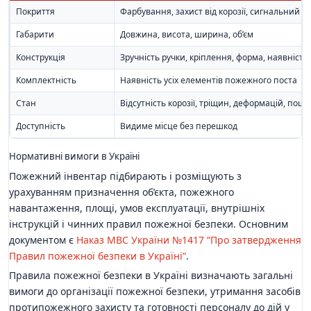
Покриття
Фарбування, захист від корозії, сигнальний ко
Габарити
Довжина, висота, ширина, об’єм
Конструкція
Зручність ручки, кріплення, форма, наявніст
Комплектність
Наявність усіх елементів пожежного поста
Стан
Відсутність корозії, тріщин, деформацій, пош
Доступність
Видиме місце без перешкод
Нормативні вимоги в Україні
Пожежний інвентар підбирають і розміщують з
урахуванням призначення об’єкта, пожежного
навантаження, площі, умов експлуатації, внутрішніх
інструкцій і чинних правил пожежної безпеки. Основним
документом є
Наказ МВС України №1417 “Про затвердження
Правил пожежної безпеки в Україні”
.
Правила пожежної безпеки в Україні визначають загальні
вимоги до організації пожежної безпеки, утримання засобів
протипожежного захисту та готовності персоналу до дій у