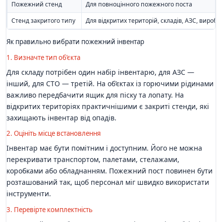
Пожежний стенд
Для повноцінного пожежного поста
Стенд закритого типу
Для відкритих територій, складів, АЗС, вироб
Як правильно вибрати пожежний інвентар
1. Визначте тип об’єкта
Для складу потрібен один набір інвентарю, для АЗС —
інший, для СТО — третій. На об’єктах із горючими рідинами
важливо передбачити ящик для піску та лопату. На
відкритих територіях практичнішими є закриті стенди, які
захищають інвентар від опадів.
2. Оцініть місце встановлення
Інвентар має бути помітним і доступним. Його не можна
перекривати транспортом, палетами, стелажами,
коробками або обладнанням. Пожежний пост повинен бути
розташований так, щоб персонал міг швидко використати
інструменти.
3. Перевірте комплектність