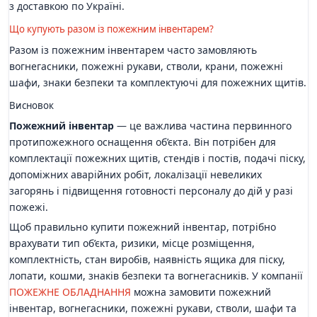
з доставкою по Україні.
Що купують разом із пожежним інвентарем?
Разом із пожежним інвентарем часто замовляють
вогнегасники, пожежні рукави, стволи, крани, пожежні
шафи, знаки безпеки та комплектуючі для пожежних щитів.
Висновок
Пожежний інвентар
— це важлива частина первинного
протипожежного оснащення об’єкта. Він потрібен для
комплектації пожежних щитів, стендів і постів, подачі піску,
допоміжних аварійних робіт, локалізації невеликих
загорянь і підвищення готовності персоналу до дій у разі
пожежі.
Щоб правильно купити пожежний інвентар, потрібно
врахувати тип об’єкта, ризики, місце розміщення,
комплектність, стан виробів, наявність ящика для піску,
лопати, кошми, знаків безпеки та вогнегасників. У компанії
ПОЖЕЖНЕ ОБЛАДНАННЯ
можна замовити пожежний
інвентар, вогнегасники, пожежні рукави, стволи, шафи та