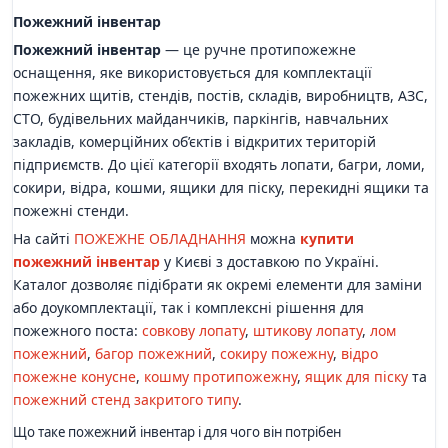
Пожежний інвентар
Пожежний інвентар
— це ручне протипожежне
оснащення, яке використовується для комплектації
пожежних щитів, стендів, постів, складів, виробництв, АЗС,
СТО, будівельних майданчиків, паркінгів, навчальних
закладів, комерційних об’єктів і відкритих територій
підприємств. До цієї категорії входять лопати, багри, ломи,
сокири, відра, кошми, ящики для піску, перекидні ящики та
пожежні стенди.
На сайті
ПОЖЕЖНЕ ОБЛАДНАННЯ
можна
купити
пожежний інвентар
у Києві з доставкою по Україні.
Каталог дозволяє підібрати як окремі елементи для заміни
або доукомплектації, так і комплексні рішення для
пожежного поста:
совкову лопату
,
штикову лопату
,
лом
пожежний
,
багор пожежний
,
сокиру пожежну
,
відро
пожежне конусне
,
кошму протипожежну
,
ящик для піску
та
пожежний стенд закритого типу
.
Що таке пожежний інвентар і для чого він потрібен