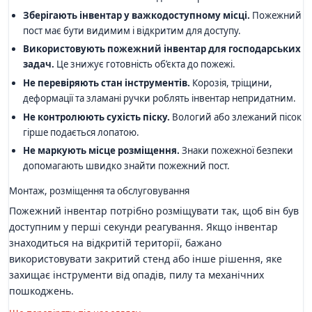
Зберігають інвентар у важкодоступному місці.
Пожежний
пост має бути видимим і відкритим для доступу.
Використовують пожежний інвентар для господарських
задач.
Це знижує готовність об’єкта до пожежі.
Не перевіряють стан інструментів.
Корозія, тріщини,
деформації та зламані ручки роблять інвентар непридатним.
Не контролюють сухість піску.
Вологий або злежаний пісок
гірше подається лопатою.
Не маркують місце розміщення.
Знаки пожежної безпеки
допомагають швидко знайти пожежний пост.
Монтаж, розміщення та обслуговування
Пожежний інвентар потрібно розміщувати так, щоб він був
доступним у перші секунди реагування. Якщо інвентар
знаходиться на відкритій території, бажано
використовувати закритий стенд або інше рішення, яке
захищає інструменти від опадів, пилу та механічних
пошкоджень.