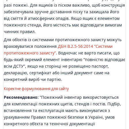
разі пожежі. Для ящиків із піском важливо, щоб конструкція
забезпечувала зручне діставання піску та захищала його
від сміття й атмосферних опадів. Якщо ящик є елементом
пожежного стенда, його місткість має відповідати вимогам
чинних правил.
Для об’єктів із системами протипожежного захисту можуть
враховуватися положення
ДБН В.2.5-56:2014 “Системи
протипожежного захисту”
. Водночас не варто писати, що
будь-який окремий елемент інвентарю “повністю відповідає
всім ДСТУ”, якщо на сторінці не розміщено паспорт,
декларацію, сертифікат або інший документ саме на
конкретний виріб чи партію.
Коректне формулювання для сайту
Рекомендовано:
“Пожежний інвентар використовується
для комплектації пожежних щитів, стендів і постів. Підбір,
встановлення та експлуатація мають виконуватися з
урахуванням Правил пожежної безпеки в Україні, умов
конкретного об’єкта та технічної документації