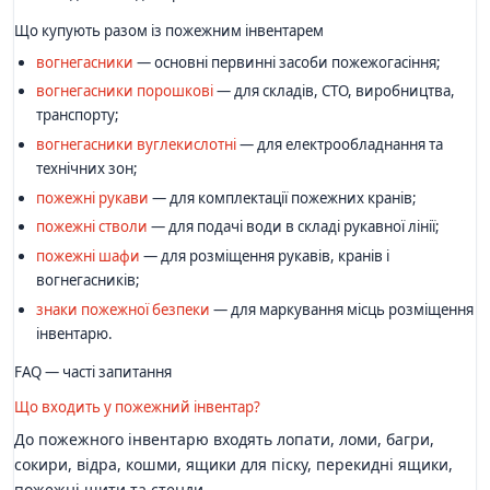
Що купують разом із пожежним інвентарем
вогнегасники
— основні первинні засоби пожежогасіння;
вогнегасники порошкові
— для складів, СТО, виробництва,
транспорту;
вогнегасники вуглекислотні
— для електрообладнання та
технічних зон;
пожежні рукави
— для комплектації пожежних кранів;
пожежні стволи
— для подачі води в складі рукавної лінії;
пожежні шафи
— для розміщення рукавів, кранів і
вогнегасників;
знаки пожежної безпеки
— для маркування місць розміщення
інвентарю.
FAQ — часті запитання
Що входить у пожежний інвентар?
До пожежного інвентарю входять лопати, ломи, багри,
сокири, відра, кошми, ящики для піску, перекидні ящики,
пожежні щити та стенди.