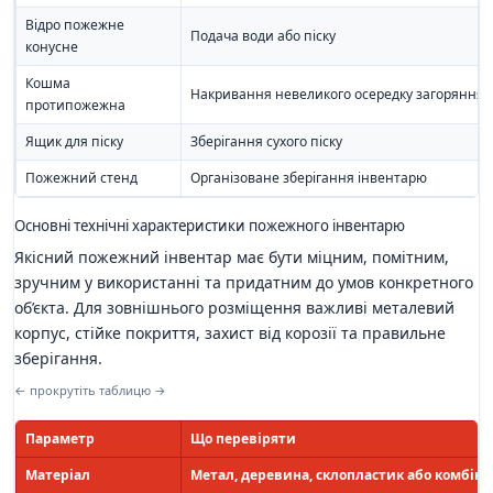
Відро пожежне
Подача води або піску
конусне
Кошма
Накривання невеликого осередку загоряння
протипожежна
Ящик для піску
Зберігання сухого піску
Пожежний стенд
Організоване зберігання інвентарю
Основні технічні характеристики пожежного інвентарю
Якісний пожежний інвентар має бути міцним, помітним,
зручним у використанні та придатним до умов конкретного
об’єкта. Для зовнішнього розміщення важливі металевий
корпус, стійке покриття, захист від корозії та правильне
зберігання.
← прокрутіть таблицю →
Параметр
Що перевіряти
Матеріал
Метал, деревина, склопластик або комбіно