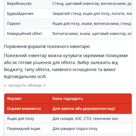
Виробництво
Стенд, щитовий інвентар, вогнегасники, рук
Будмайданчик
Закритий стенд, ящик для піску, лопати, лом, 
Паркінг
Ящик для піску, знаки, вогнегасники, стенд
Комерційний об’єкт
Вогнегасники, знаки, щитовий інвентар, кош
Порівняння форматів пожежного інвентарю
Пожежний інвентар можна купувати окремими позиціями
або як готове рішення для об’єкта. Вибір залежить від
бюджету, типу об’єкта, наявного оснащення та вимог
відповідальних осіб.
← прокрутіть таблицю →
Формат
Коли підходить
Окремі елементи
Для заміни або доукомплектації
Ящик для піску
Для складів, АЗС, СТО, технічних зон
Перекидний ящик
Для швидкої подачі піску