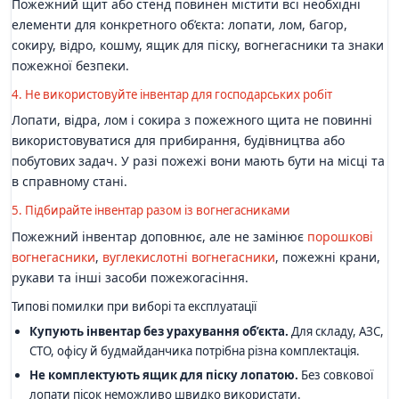
Пожежний щит або стенд повинен містити всі необхідні
елементи для конкретного об’єкта: лопати, лом, багор,
сокиру, відро, кошму, ящик для піску, вогнегасники та знаки
пожежної безпеки.
4. Не використовуйте інвентар для господарських робіт
Лопати, відра, лом і сокира з пожежного щита не повинні
використовуватися для прибирання, будівництва або
побутових задач. У разі пожежі вони мають бути на місці та
в справному стані.
5. Підбирайте інвентар разом із вогнегасниками
Пожежний інвентар доповнює, але не замінює
порошкові
вогнегасники
,
вуглекислотні вогнегасники
, пожежні крани,
рукави та інші засоби пожежогасіння.
Типові помилки при виборі та експлуатації
Купують інвентар без урахування об’єкта.
Для складу, АЗС,
СТО, офісу й будмайданчика потрібна різна комплектація.
Не комплектують ящик для піску лопатою.
Без совкової
лопати пісок неможливо швидко використати.