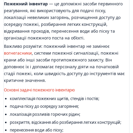
Пожежний інвентар
— це допоміжні засоби первинного
реагування, які використовують для подачі піску,
локалізації невеликих загорянь, розчищення доступу до
осередку пожежі, розбирання легких конструкцій,
відкривання проходів, перенесення води або піску та
організації пожежного поста на об’єкті.
Важливо розуміти: пожежний інвентар не замінює
вогнегасники
, системи пожежної сигналізації, пожежні
крани або інші засоби протипожежного захисту. Він
доповнює їх і допомагає персоналу діяти на початковій
стадії пожежі, коли швидкість доступу до інструментів має
критичне значення.
Основні задачі пожежного інвентарю
комплектація пожежних щитів, стендів і постів;
подача піску до осередку загоряння;
локалізація розливів горючих рідин;
розкриття, відсікання або розбирання легких конструкцій;
перенесення води або піску;