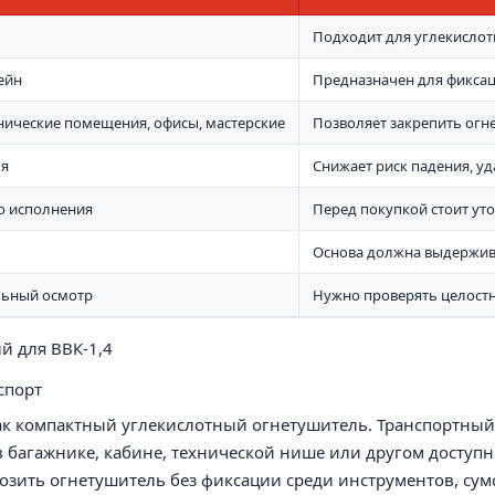
Подходит для углекислот
ейн
Предназначен для фиксац
хнические помещения, офисы, мастерские
Позволяет закрепить огн
ля
Снижает риск падения, у
го исполнения
Перед покупкой стоит ут
Основа должна выдержива
льный осмотр
Нужно проверять целостн
й для ВВК-1,4
спорт
как компактный углекислотный огнетушитель. Транспортный
в багажнике, кабине, технической нише или другом доступ
возить огнетушитель без фиксации среди инструментов, сум