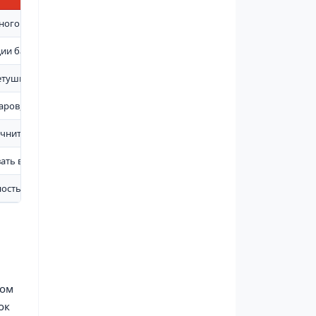
ного огнетушителя соответствующего типоразмера
ии баллона в условиях движения, вибрации или ограниченного прост
етушитель в доступном и безопасном месте
даров, перекатывания и повреждения баллона
очнить материал, прочность и способ крепления
ть вес баллона и нагрузки во время эксплуатации
ость кронштейна, надежность фиксации и отсутствие люфта
ном
ок