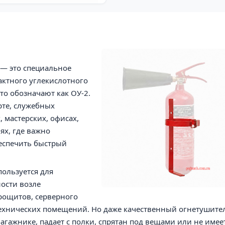
— это специальное
ктного углекислотного
то обозначают как ОУ-2.
рте, служебных
, мастерских, офисах,
х, где важно
еспечить быстрый
ользуется для
ости возле
рощитов, серверного
технических помещений. Но даже качественный огнетушите
агажнике, падает с полки, спрятан под вещами или не имее