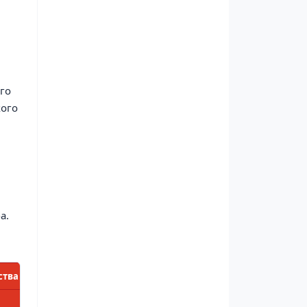
ого
кого
а.
ства