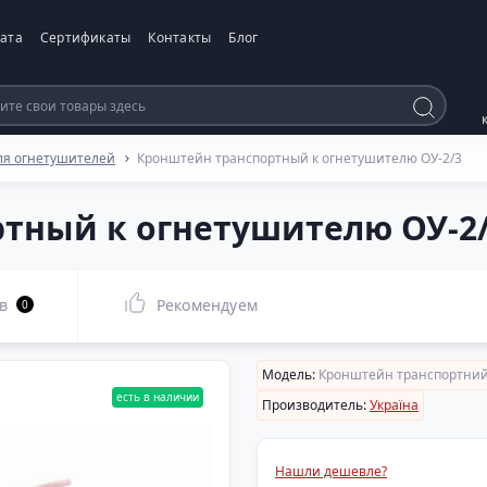
ата
Сертификаты
Контакты
Блог
ля огнетушителей
Кронштейн транспортный к огнетушителю ОУ-2/3
тный к огнетушителю ОУ-2
в
Рекомендуем
0
Модель:
Кронштейн транспортний 
есть в наличии
Производитель:
Україна
Нашли дешевле?