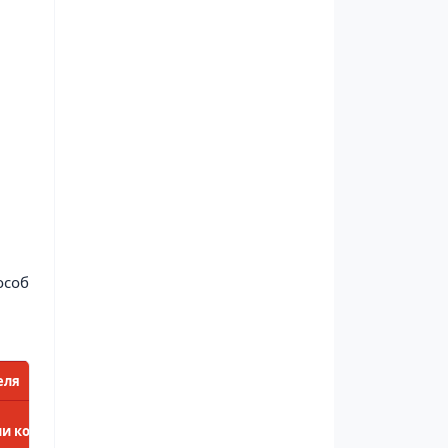
особ
еля
и компактного углекислотного огнетушителя