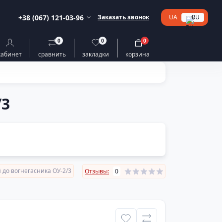
+38 (067) 121-03-96
Заказать звонок
UA
RU
0
0
0
кабинет
сравнить
закладки
корзина
/3
до вогнегасника ОУ-2/3
Отзывы:
0