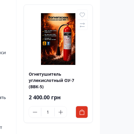
иси
Огнетушитель
углекислотный ОУ-7
(ВВК-5)
2 400.00 грн
ать
т