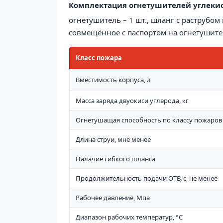
Комплектация
о
гнетушител
ей у
глеки
огнетушитель – 1 шт., шланг с раструбом в
совмещённое с паспортом на огнетушител
Класс пожара
Вместимость корпуса, л
Масса заряда двуокиси углерода, кг
Огнетушащая способность по классу пожаров
Длина струи, мне менее
Налачие гибкого шланга
Продолжительность подачи ОТВ, с, не менее
Рабочее давление, Мпа
Диапазон рабочих температур, °С