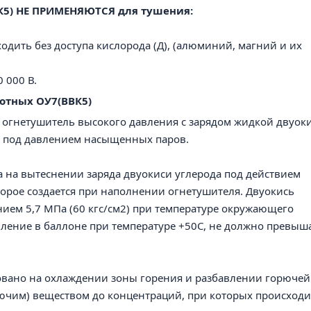
К5)
НЕ ПРИМЕНЯЮТСЯ для тушения:
одить без доступа кислорода (Д), (алюминий, магний и их
 000 В.
лотны
х
ОУ7(ВВК5)
 огнетушитель высокого давления с зарядом жидкой двуок
ся под давлением насыщенных паров.
 на вытеснении заряда двуокиси углерода под действием
орое создается при наполнении огнетушителя. Двуокись
нием 5,7 МПа (60 кгс/см2) при температуре окружающего
вление в баллоне при температуре +50С, не должно превыш
овано на охлаждении зоны горения и разбавлении горючей
ючим) веществом до концентраций, при которых происходи