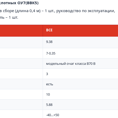
слотны
х
ОУ7(ВВК5)
 сборе (длина 0,4 м) – 1 шт., руководство по эксплуатации,
ь – 1 шт.
ВСЕ
9.38
7-0.35
модельный очаг класса В70 В
3
есть
10
5.88
-40…+50