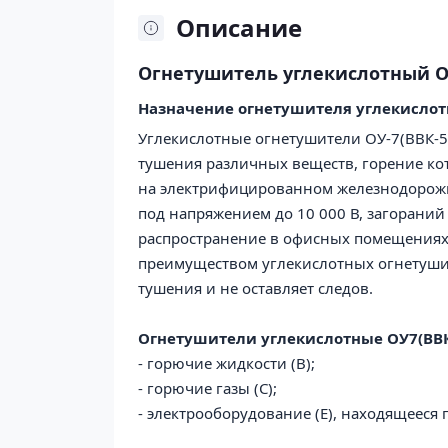
Описание
Огнетушитель углекислотный О
Назначение
огнетушителя углекислот
Углекислотные огнетушители ОУ-7(ВВК-5
тушения различных веществ, горение кот
на электрифицированном железнодорожно
под напряжением до 10 000 В, загораний
распространение в офисных помещениях 
преимуществом углекислотных огнетушите
тушения и не оставляет следов.
О
гнетушители
у
глекислотные
ОУ7(ВВ
- горючие жидкости (В);
- горючие газы (С);
- электрооборудование (Е), находящееся 