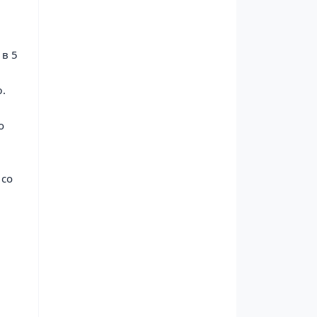
 в 5
.
о
 со