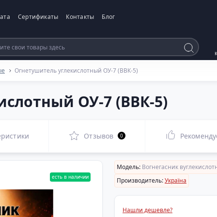
ата
Сертификаты
Контакты
Блог
ые
Огнетушитель углекислотный ОУ-7 (ВВК-5)
слотный ОУ-7 (ВВК-5)
еристики
Отзывов
Рекоменду
0
Модель:
Вогнегасник вуглекислотн
есть в наличии
Производитель:
Україна
Нашли дешевле?