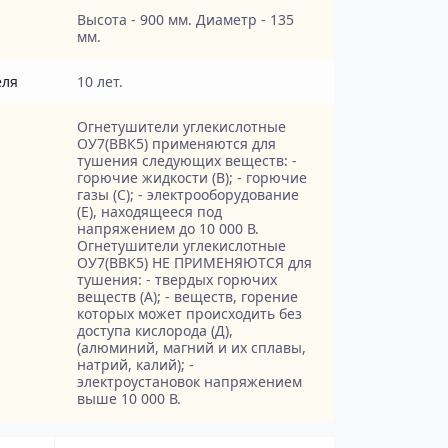
Высота - 900 мм. Диаметр - 135
мм.
еля
10 лет.
Огнетушители углекислотные
ОУ7(ВВК5) применяются для
тушения следующих веществ: -
горючие жидкости (В); - горючие
газы (С); - электрооборудование
(Е), находящееся под
напряжением до 10 000 В.
Огнетушители углекислотные
ОУ7(ВВК5) НЕ ПРИМЕНЯЮТСЯ для
тушения: - твердых горючих
веществ (А); - веществ, горение
которых может происходить без
доступа кислорода (Д),
(алюминий, магний и их сплавы,
натрий, калий); -
электроустановок напряжением
выше 10 000 В.