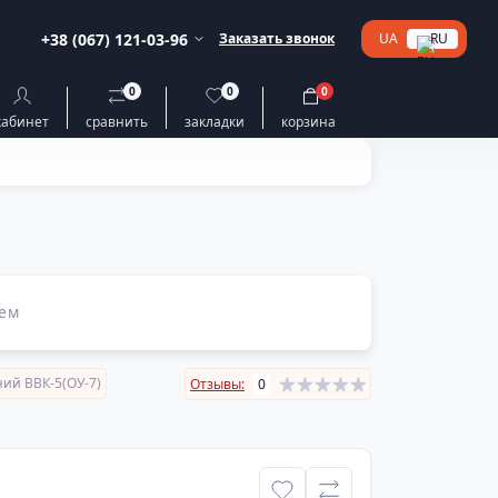
+38 (067) 121-03-96
Заказать звонок
UA
RU
0
0
0
кабинет
сравнить
закладки
корзина
ем
ий ВВК-5(ОУ-7)
Отзывы:
0