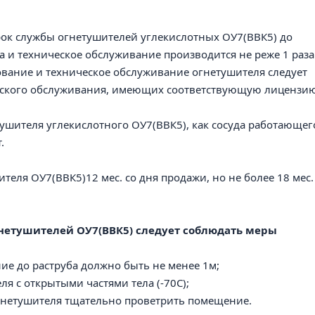
рок службы
огнетушителей углекислотных ОУ7(ВВК5)
до
ка и техническое обслуживание производится не реже 1 раза
вование и техническое обслуживание огнетушителя следует
ческого обслуживания, имеющих соответствующую лицензию
тушителя
углекислотного ОУ7(ВВК5)
, как сосуда работающег
.
шителя
ОУ7(ВВК5)
12 мес. со дня продажи, но не более 18 мес.
гнетушителей
ОУ7(ВВК5)
следует соблюдать меры
ние до раструба должно быть не менее 1м;
ля с открытыми частями тела (-70С);
огнетушителя тщательно проветрить помещение.