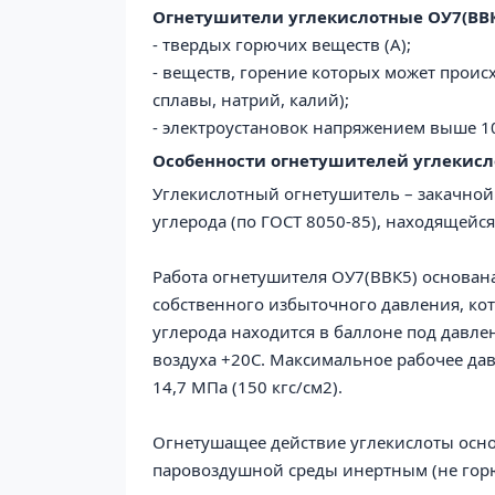
О
гнетушители
у
глекислотные
ОУ7(ВВ
- твердых горючих веществ (А);
- веществ, горение которых может происх
сплавы, натрий, калий);
- электроустановок напряжением выше 10
Особенности
о
гнетушител
ей у
глекис
Углекислотный огнетушитель – закачной
углерода (по ГОСТ 8050-85), находящей
Работа огнетушителя
ОУ7(ВВК5)
основана
собственного избыточного давления, кот
углерода находится в баллоне под давле
воздуха +20С. Максимальное рабочее да
14,7 МПа (150 кгс/см2).
Огнетушащее действие углекислоты осн
паровоздушной среды инертным (не гор