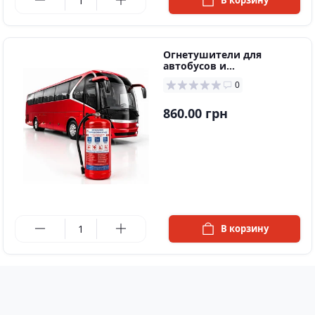
В корзину
Огнетушители для
автобусов и
пассажирского
0
автотранспорта
860.00 грн
в наличии
В корзину