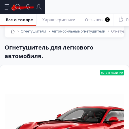
Все о товаре
Характеристики
Отзывов
Р
0
Огнетушители
Автомобильные огнетушители
Огнетушит
Огнетушитель для легкового
автомобиля.
есть в наличии