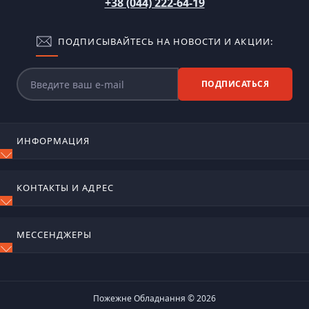
+38 (044) 222-64-19
ПОДПИСЫВАЙТЕСЬ НА НОВОСТИ И АКЦИИ:
ПОДПИСАТЬСЯ
ИНФОРМАЦИЯ
Блог
КОНТАКТЫ И АДРЕС
Отзывы
Контакты
м. Київ, вул. Сирецько-садова, 17
Возврат товара
МЕССЕНДЖЕРЫ
Карта сайта
ognetushiteli@ukr.net
Производители
Telegram
Пн-Пт 9:00 – 18:00
Акции
Viber
Пожежне Обладнання © 2026