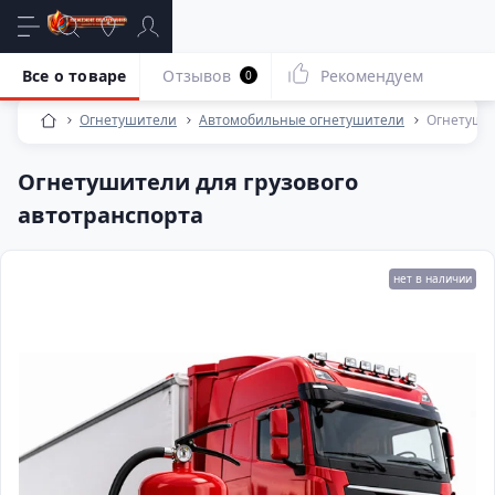
Все о товаре
Отзывов
Рекомендуем
0
Огнетушители
Автомобильные огнетушители
Огнетушит
Огнетушители для грузового
автотранспорта
нет в наличии