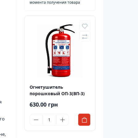
момента получения товара
Огнетушитель
порошковый ОП-3(ВП-3)​
я
630.00 грн
го
не,