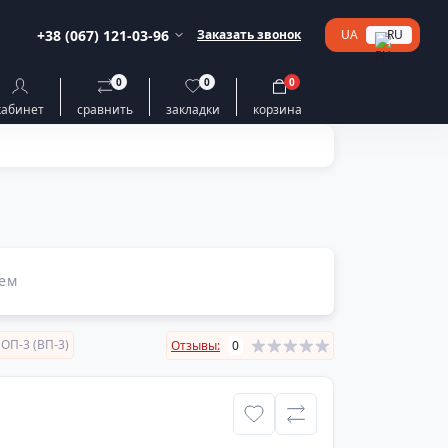
+38 (067) 121-03-96
Заказать звонок
UA
RU
0
0
0
кабинет
сравнить
закладки
корзина
ем
ОП-3 (ВП-3)
Отзывы:
0