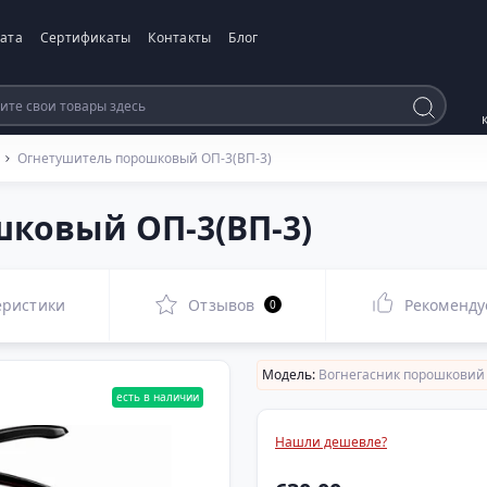
ата
Сертификаты
Контакты
Блог
Огнетушитель порошковый ОП-3(ВП-3)​
ковый ОП-3(ВП-3)​
еристики
Отзывов
Рекоменду
0
Модель:
Вогнегасник порошковий 
есть в наличии
Нашли дешевле?