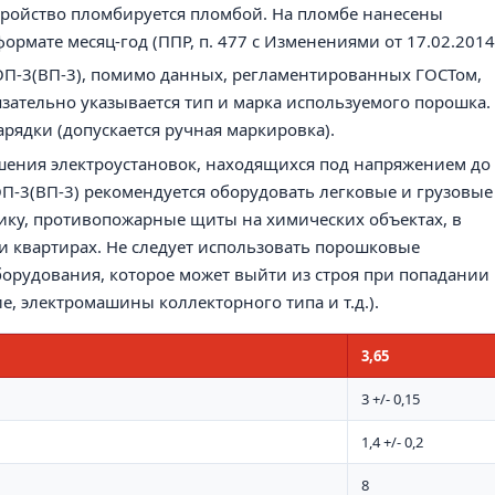
стройство пломбируется пломбой. На пломбе нанесены
рмате месяц-год (ППР, п. 477 с Изменениями от 17.02.2014
ОП-3
(ВП-3)
, помимо данных, регламентированных ГОСТом,
зательно указывается тип и марка используемого порошка.
арядки (допускается ручная маркировка).
шения электроустановок, находящихся под напряжением до
ОП-3
(ВП-3)
рекомендуется оборудовать легковые и грузовые
ику, противопожарные щиты на химических объектах, в
 и квартирах. Не следует использовать порошковые
орудования, которое может выйти из строя при попадании
, электромашины коллекторного типа и т.д.).
3,65
3 +/- 0,15
1,4 +/- 0,2
8