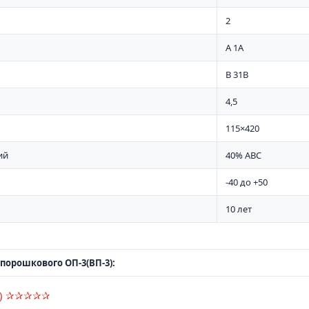
2
А 1А
В 31B
4,5
115×420
ий
40% АВС
-40 до +50
10 лет
порошкового ОП-3(ВП-3):
3)​ ✰✰✰✰✰