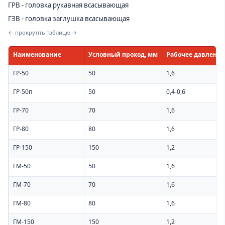
ГРВ - головка рукавная всасывающая
ГЗВ - головка заглушка всасывающая
← прокрутіть таблицю →
Наименование
Условный проход, мм
Рабочее давление
ГР-50
50
1,6
ГР-50п
50
0,4-0,6
ГР-70
70
1,6
ГР-80
80
1,6
ГР-150
150
1,2
ГМ-50
50
1,6
ГМ-70
70
1,6
ГМ-80
80
1,6
ГМ-150
150
1,2