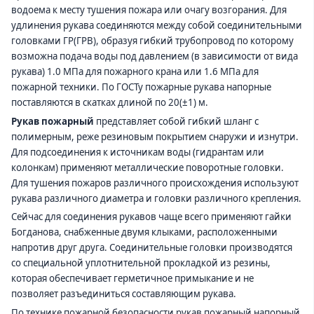
водоема к месту тушения пожара или очагу возгорания. Для
удлинения рукава соединяются между собой соединительными
головками ГР(ГРВ), образуя гибкий трубопровод по которому
возможна подача воды под давлением (в зависимости от вида
рукава) 1.0 МПа для пожарного крана или 1.6 МПа для
пожарной техники. По ГОСТу пожарные рукава напорные
поставляются в скатках длиной по 20(±1) м.
Рукав пожарный
представляет собой гибкий шланг с
полимерным, реже резиновым покрытием снаружи и изнутри.
Для подсоединения к источникам воды (гидрантам или
колонкам) применяют металлические поворотные головки.
Для тушения пожаров различного происхождения используют
рукава различного диаметра и головки различного крепления.
Сейчас для соединения рукавов чаще всего применяют гайки
Богданова, снабженные двумя клыками, расположенными
напротив друг друга. Соединительные головки производятся
со специальной уплотнительной прокладкой из резины,
которая обеспечивает герметичное примыкание и не
позволяет разъединиться составляющим рукава.
По технике пожарной безопасности рукав пожарный напорный