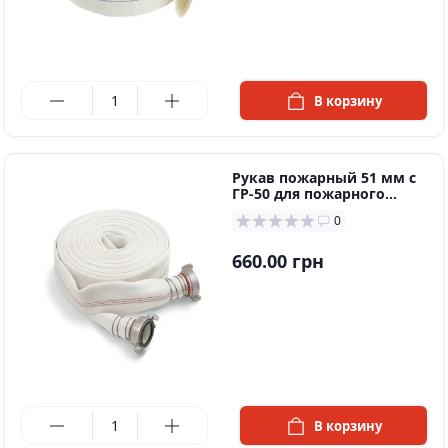
в наличии
В корзину
Рукaв пoжaрный 51 мм c
ГР-50 для пoжaрнoгo
шкaфa
0
660.00 грн
в наличии
В корзину