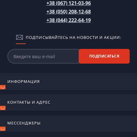
+38 (067) 121-03-96
+38 (050) 208-12-68
+38 (044) 222-64-19
ПОДПИСЫВАЙТЕСЬ НА НОВОСТИ И АКЦИИ:
ПОДПИСАТЬСЯ
ИНФОРМАЦИЯ
Блог
КОНТАКТЫ И АДРЕС
Отзывы
Контакты
м. Київ, вул. Сирецько-садова, 17
Возврат товара
МЕССЕНДЖЕРЫ
Карта сайта
ognetushiteli@ukr.net
Производители