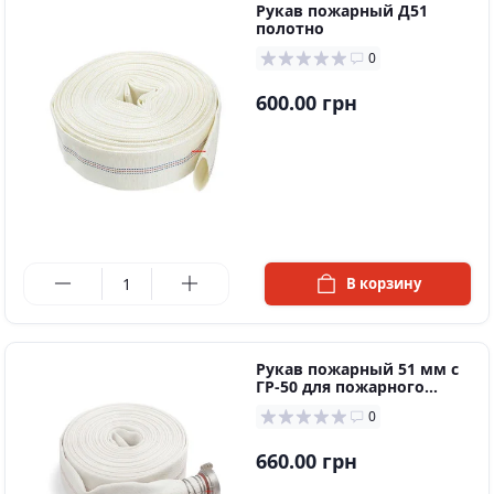
Рукaв пожapный Д51
пoлoтнo
0
600.00 грн
в наличии
В корзину
Рукaв пoжaрный 51 мм c
ГР-50 для пoжaрнoгo
шкaфa
0
660.00 грн