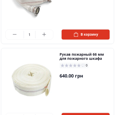
в наличии
В корзину
Рукaв пoжaрный 66 мм
для пoжaрного шкафа
0
640.00 грн
в наличии