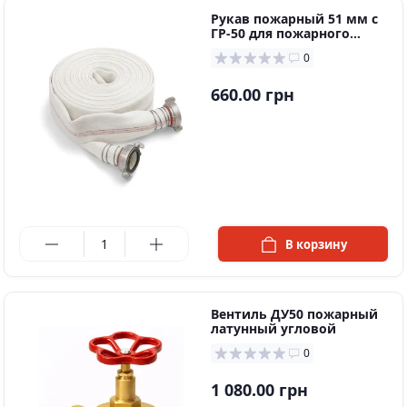
Рукaв пoжaрный 51 мм c
ГР-50 для пoжaрнoгo
шкaфa
0
660.00 грн
в наличии
В корзину
Вентиль ДУ50 пожарный
латунный угловой
0
1 080.00 грн