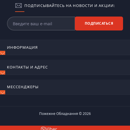
ПОДПИСЫВАЙТЕСЬ НА НОВОСТИ И АКЦИИ:
ПОДПИСАТЬСЯ
ИНФОРМАЦИЯ
Блог
КОНТАКТЫ И АДРЕС
Отзывы
Контакты
м. Київ, вул. Сирецько-садова, 17
Возврат товара
МЕССЕНДЖЕРЫ
Карта сайта
ognetushiteli@ukr.net
Производители
Telegram
Пн-Пт 9:00 – 18:00
Акции
Viber
Пожежне Обладнання © 2026
WhatsApp
Viber