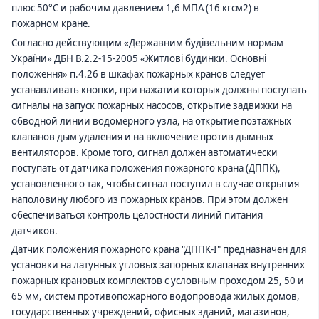
плюс 50°C и рабочим давлением 1,6 МПА (16 кгсм2) в
пожарном кране.
Согласно действующим «Державним будівельним нормам
України» ДБН В.2.2-15-2005 «Житлові будинки. Основні
положення» п.4.26 в шкафах пожарных кранов следует
устанавливать кнопки, при нажатии которых должны поступать
сигналы на запуск пожарных насосов, открытие задвижки на
обводной линии водомерного узла, на открытие поэтажных
клапанов дым удаления и на включение против дымных
вентиляторов. Кроме того, сигнал должен автоматически
поступать от датчика положения пожарного крана (ДППК),
установленного так, чтобы сигнал поступил в случае открытия
наполовину любого из пожарных кранов. При этом должен
обеспечиваться контроль целостности линий питания
датчиков.
Датчик положения пожарного крана "ДППК-І" предназначен для
установки на латунных угловых запорных клапанах внутренних
пожарных крановых комплектов с условным проходом 25, 50 и
65 мм, систем противопожарного водопровода жилых домов,
государственных учреждений, офисных зданий, магазинов,