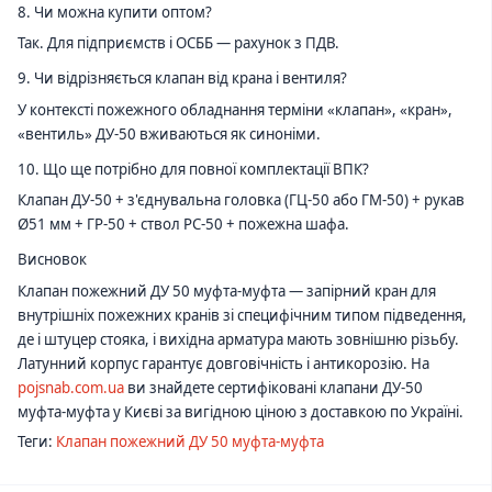
8. Чи можна купити оптом?
Так. Для підприємств і ОСББ — рахунок з ПДВ.
9. Чи відрізняється клапан від крана і вентиля?
У контексті пожежного обладнання терміни «клапан», «кран»,
«вентиль» ДУ-50 вживаються як синоніми.
10. Що ще потрібно для повної комплектації ВПК?
Клапан ДУ-50 + з'єднувальна головка (ГЦ-50 або ГМ-50) + рукав
Ø51 мм + ГР-50 + ствол РС-50 + пожежна шафа.
Висновок
Клапан пожежний ДУ 50 муфта-муфта — запірний кран для
внутрішніх пожежних кранів зі специфічним типом підведення,
де і штуцер стояка, і вихідна арматура мають зовнішню різьбу.
Латунний корпус гарантує довговічність і антикорозію. На
pojsnab.com.ua
ви знайдете сертифіковані клапани ДУ-50
муфта-муфта у Києві за вигідною ціною з доставкою по Україні.
Теги:
Клапан пожежний ДУ 50 муфта-муфта