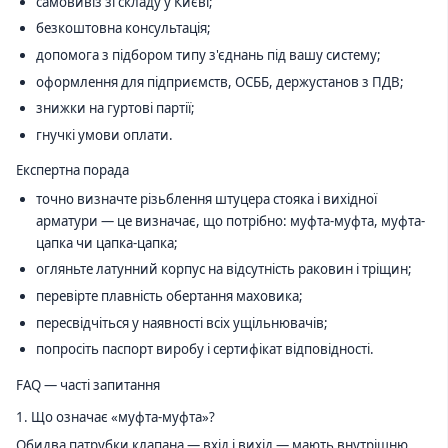
самовивіз зі складу у Києві;
безкоштовна консультація;
допомога з підбором типу з'єднань під вашу систему;
оформлення для підприємств, ОСББ, держустанов з ПДВ;
знижки на гуртові партії;
гнучкі умови оплати.
Експертна порада
точно визначте різьблення штуцера стояка і вихідної
арматури — це визначає, що потрібно: муфта-муфта, муфта-
цапка чи цапка-цапка;
огляньте латунний корпус на відсутність раковин і тріщин;
перевірте плавність обертання маховика;
пересвідчіться у наявності всіх ущільнювачів;
попросіть паспорт виробу і сертифікат відповідності.
FAQ — часті запитання
1. Що означає «муфта-муфта»?
Обидва патрубки клапана — вхід і вихід — мають внутрішню