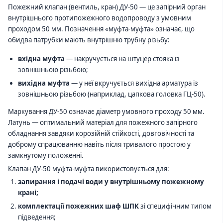
Пожежний клапан (вентиль, кран) ДУ-50 — це запірний орган
внутрішнього протипожежного водопроводу з умовним
проходом 50 мм. Позначення «муфта-муфта» означає, що
обидва патрубки мають внутрішню трубну різьбу:
вхідна муфта
— накручується на штуцер стояка із
зовнішньою різьбою;
вихідна муфта
— у неї вкручується вихідна арматура із
зовнішньою різьбою (наприклад, цапкова головка ГЦ-50).
Маркування ДУ-50 означає діаметр умовного проходу 50 мм.
Латунь — оптимальний матеріал для пожежного запірного
обладнання завдяки корозійній стійкості, довговічності та
доброму спрацюванню навіть після тривалого простою у
замкнутому положенні.
Клапан ДУ-50 муфта-муфта використовується для:
запирання і подачі води у внутрішньому пожежному
крані;
комплектації пожежних шаф ШПК
зі специфічним типом
підведення;