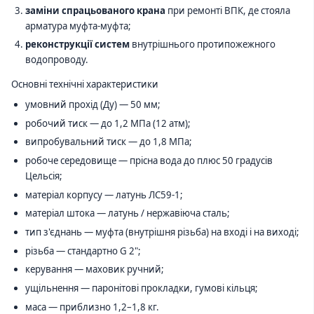
заміни спрацьованого крана
при ремонті ВПК, де стояла
арматура муфта-муфта;
реконструкції систем
внутрішнього протипожежного
водопроводу.
Основні технічні характеристики
умовний прохід (Ду) — 50 мм;
робочий тиск — до 1,2 МПа (12 атм);
випробувальний тиск — до 1,8 МПа;
робоче середовище — прісна вода до плюс 50 градусів
Цельсія;
матеріал корпусу — латунь ЛС59-1;
матеріал штока — латунь / нержавіюча сталь;
тип з'єднань — муфта (внутрішня різьба) на вході і на виході;
різьба — стандартно G 2";
керування — маховик ручний;
ущільнення — паронітові прокладки, гумові кільця;
маса — приблизно 1,2–1,8 кг.