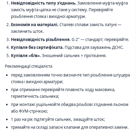
Невідповідність типу з'єднань.
Замовлення муфта-муфта
замість муфта-цапка не стане у систему. Перевіряйте
різьблення стояка і вихідної арматури.
Економія на матеріалі.
Сталеві сплави замість латуні —
заклинить шток.
Невідповідність різьблення.
G 2" — стандарт; перевіряйте.
Купівля без сертифіката.
Підстава для зауважень ДСНС.
Купівля «б/в».
Зношений сальник = протікання.
Рекомендації спеціаліста
перед замовленням точно визначте тип різьблення штуцера
стояка і вихідної арматури;
при отриманні перевіряйте плавність ходу маховика,
герметичність сальника;
при монтажі ущільнюйте обидва різьбові з'єднання льоном
або ФУМ-стрічкою;
1 раз на рік підтягуйте сальник, змащуйте шток;
тримайте на складі запасні клапани для оперативної заміни.