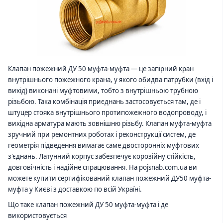
Клапан пожежний ДУ 50 муфта-муфта — це запірний кран
внутрішнього пожежного крана, у якого обидва патрубки (вхід і
вихід) виконані муфтовими, тобто з внутрішньою трубною
різьбою. Така комбінація приєднань застосовується там, де і
штуцер стояка внутрішнього протипожежного водопроводу, і
вихідна арматура мають зовнішню різьбу. Клапан муфта-муфта
зручний при ремонтних роботах і реконструкції систем, де
геометрія підведення вимагає саме двосторонніх муфтових
з'єднань. Латунний корпус забезпечує корозійну стійкість,
довговічність і надійне спрацювання. На pojsnab.com.ua ви
можете купити сертифікований клапан пожежний ДУ50 муфта-
муфта у Києві з доставкою по всій Україні.
Що таке клапан пожежний ДУ 50 муфта-муфта і де
використовується