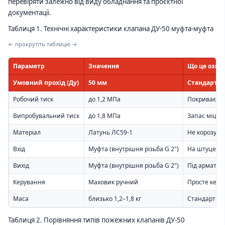
перевіряти залежно від виду обладнання та проєктної
документації.
Таблиця 1. Технічні характеристики клапана ДУ-50 муфта-муфта
← прокрутіть таблицю →
Параметр
Значення
Що це озна
Умовний прохід (Ду)
50 мм
Стандарт В
Робочий тиск
до 1,2 МПа
Покриває п
Випробувальний тиск
до 1,8 МПа
Запас міцно
Матеріал
Латунь ЛС59-1
Не корозує,
Вхід
Муфта (внутрішня різьба G 2")
На штуцер с
Вихід
Муфта (внутрішня різьба G 2")
Під арматур
Керування
Маховик ручний
Просте керу
Маса
близько 1,2–1,8 кг
Стандартна
Таблиця 2. Порівняння типів пожежних клапанів ДУ-50