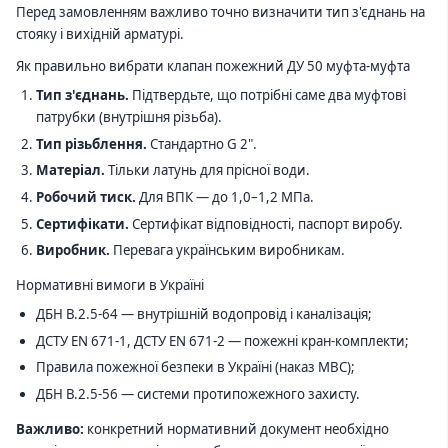
Перед замовленням важливо точно визначити тип з'єднань на
стояку і вихідній арматурі.
Як правильно вибрати клапан пожежний ДУ 50 муфта-муфта
Тип з'єднань.
Підтвердьте, що потрібні саме два муфтові
патрубки (внутрішня різьба).
Тип різьблення.
Стандартно G 2".
Матеріал.
Тільки латунь для прісної води.
Робочий тиск.
Для ВПК — до 1,0–1,2 МПа.
Сертифікати.
Сертифікат відповідності, паспорт виробу.
Виробник.
Перевага українським виробникам.
Нормативні вимоги в Україні
ДБН В.2.5-64 — внутрішній водопровід і каналізація;
ДСТУ EN 671-1, ДСТУ EN 671-2 — пожежні кран-комплекти;
Правила пожежної безпеки в Україні (наказ МВС);
ДБН В.2.5-56 — системи протипожежного захисту.
Важливо:
конкретний нормативний документ необхідно