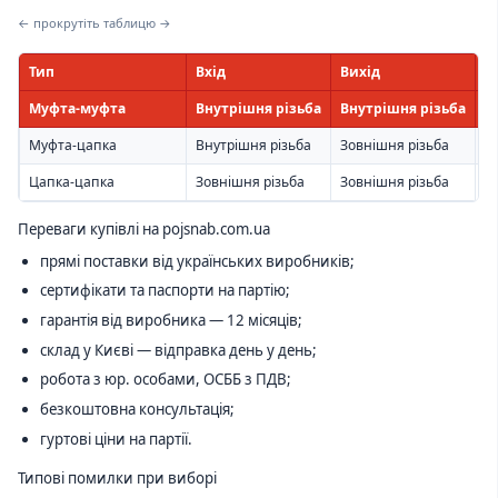
← прокрутіть таблицю →
Тип
Вхід
Вихід
К
Муфта-муфта
Внутрішня різьба
Внутрішня різьба
Ш
Муфта-цапка
Внутрішня різьба
Зовнішня різьба
С
Цапка-цапка
Зовнішня різьба
Зовнішня різьба
С
Переваги купівлі на pojsnab.com.ua
прямі поставки від українських виробників;
сертифікати та паспорти на партію;
гарантія від виробника — 12 місяців;
склад у Києві — відправка день у день;
робота з юр. особами, ОСББ з ПДВ;
безкоштовна консультація;
гуртові ціни на партії.
Типові помилки при виборі