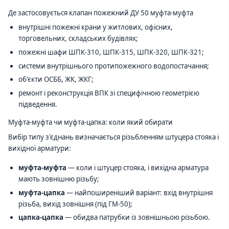
Де застосовується клапан пожежний ДУ 50 муфта-муфта
внутрішні пожежні крани у житлових, офісних,
торговельних, складських будівлях;
пожежні шафи ШПК-310, ШПК-315, ШПК-320, ШПК-321;
системи внутрішнього протипожежного водопостачання;
об'єкти ОСББ, ЖК, ЖКГ;
ремонт і реконструкція ВПК зі специфічною геометрією
підведення.
Муфта-муфта чи муфта-цапка: коли який обирати
Вибір типу з'єднань визначається різьбленням штуцера стояка і
вихідної арматури:
муфта-муфта
— коли і штуцер стояка, і вихідна арматура
мають зовнішню різьбу;
муфта-цапка
— найпоширеніший варіант: вхід внутрішня
різьба, вихід зовнішня (під ГМ-50);
цапка-цапка
— обидва патрубки із зовнішньою різьбою.