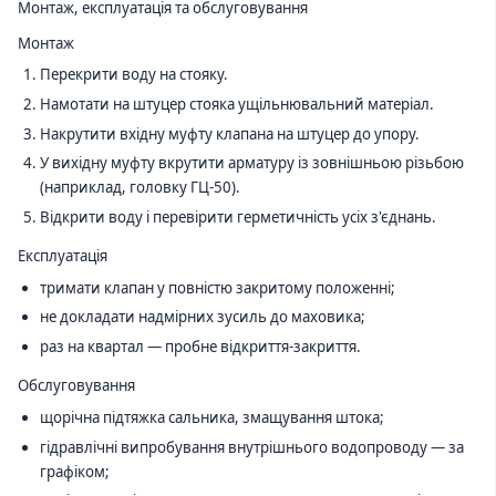
Монтаж, експлуатація та обслуговування
Монтаж
Перекрити воду на стояку.
Намотати на штуцер стояка ущільнювальний матеріал.
Накрутити вхідну муфту клапана на штуцер до упору.
У вихідну муфту вкрутити арматуру із зовнішньою різьбою
(наприклад, головку ГЦ-50).
Відкрити воду і перевірити герметичність усіх з'єднань.
Експлуатація
тримати клапан у повністю закритому положенні;
не докладати надмірних зусиль до маховика;
раз на квартал — пробне відкриття-закриття.
Обслуговування
щорічна підтяжка сальника, змащування штока;
гідравлічні випробування внутрішнього водопроводу — за
графіком;