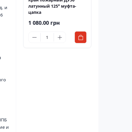
латунный 125° муфта-
д. и
цапка
,6
1 080.00 грн
я
ого
ППБ
ие и