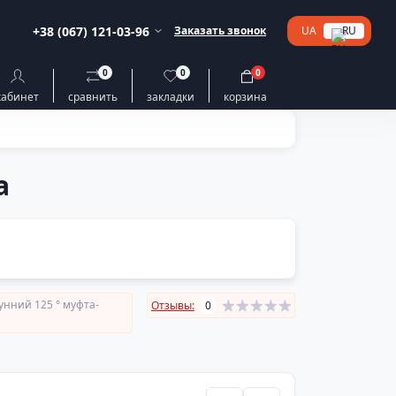
+38 (067) 121-03-96
Заказать звонок
UA
RU
0
0
0
кабинет
сравнить
закладки
корзина
а
унний 125 ° муфта-
Отзывы:
0