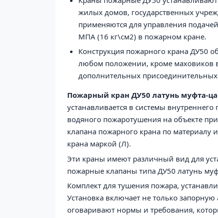
Краны пожарные ДУ50
устанавливаютс
жилых домов, государственных
учреж
применяются для управления подачей 
МПА (16 кг\см2) в пожарном кране.
Конструкция
пожарного крана ДУ50
об
любом положении, кроме маховиков в
дополнительных присоединительных 
Пожарный кран ДУ50 латунь муфта-ца
устанавливается в системы внутреннего
водяного пожаротушения на объекте при
клапана пожарного крана по материалу и
крана маркой (Л).
Эти краны имеют различный вид для уста
пожарные клапаны типа ДУ50 латунь муф
Комплект для тушения пожара, устанавл
Установка включает не только запорную 
оговаривают нормы и требования, кото