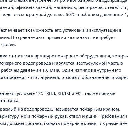
я в системах внутреннего противопожарного водопровода
дений
, офисных зданий, магазинов, ресторанов, отелей и т.
воды с температурой до плюс 50°C и рабочим давлением 1
еспечивает возможность его установки и эксплуатации в
низ. По сравнению с прямыми клапанами, не требует
частей.
пка
относится к арматуре пожарного оборудования, котора
 пожарного водопровода и является неотъемлемой частью
 рабочем давлении 1,6 МПа. Один из типов внутреннего
зготовления - это латунный, отсюда и обозначение пожарн
новки: угловые 125° КПЛ, КПЛМ и 90°, так же прямые
та-цапка.
иваемый на водопроводе, называется пожарным краном.
арматуру, но и пожарный рукав, ствол и ящик. Требования 
рым должны соответствовать пожарные краны, их размещен