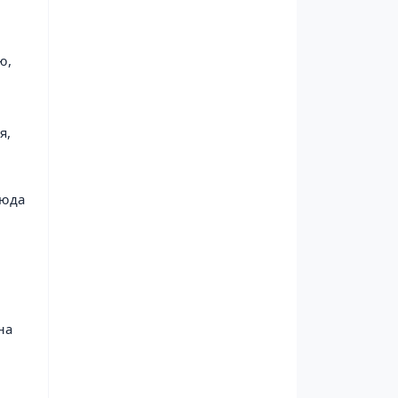
ю,
я,
сюда
на