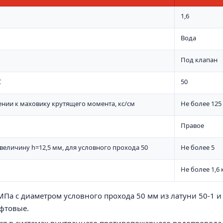
1,6
Вода
Под клапан
C
50
нии к маховику крутящего момента, кс/см
Не более 125
Правое
величину h=12,5 мм, для условного прохода 50
Не более 5
Не более 1,6 
 МПа с диаметром условного прохода 50 мм из латун
и
50-1 и
фтовые.