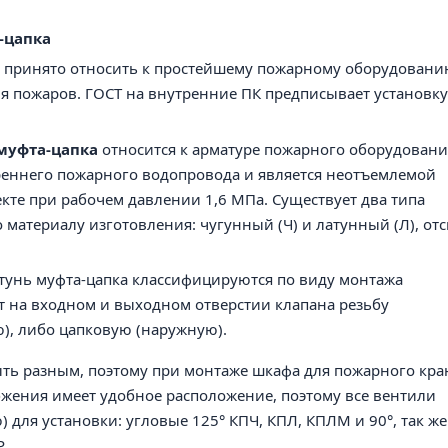
-цапка
ь принято относить к простейшему пожарному оборудовани
я пожаров. ГОСТ на внутренние ПК предписывает установку
 муфта-цапка
относится к арматуре пожарного оборудовани
треннего пожарного водопровода и является неотъемлемой
кте при рабочем давлении 1,6 МПа. Существует два типа
 материалу изготовления: чугунный (Ч) и латунный (Л), от
атунь муфта-цапка классифицируются по виду монтажа
т на входном и выходном отверстии клапана резьбу
), либо цапковую (наружную).
ыть разным, поэтому при монтаже шкафа для пожарного кра
бжения имеет удобное расположение, поэтому все вентили
для установки: угловые 125° КПЧ, КПЛ, КПЛМ и 90°, так же
.