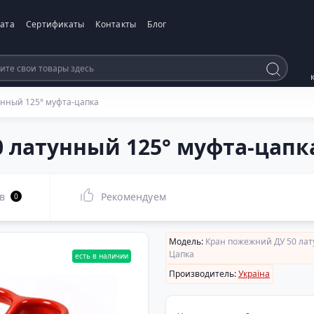
ата
Сертификаты
Контакты
Блог
нный 125° муфта-цапка
 латунный 125° муфта-цапк
в
Рекомендуем
0
Модель:
Кран пожежний ДУ 50 лат
Цапка
есть в наличии
Производитель:
Україна