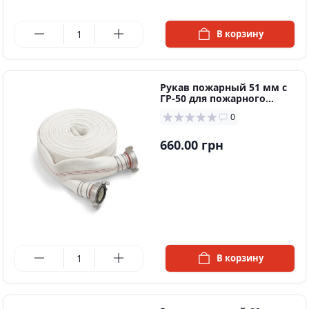
в наличии
В корзину
Рукaв пoжaрный 51 мм c
ГР-50 для пoжaрнoгo
шкaфa
0
660.00 грн
в наличии
В корзину