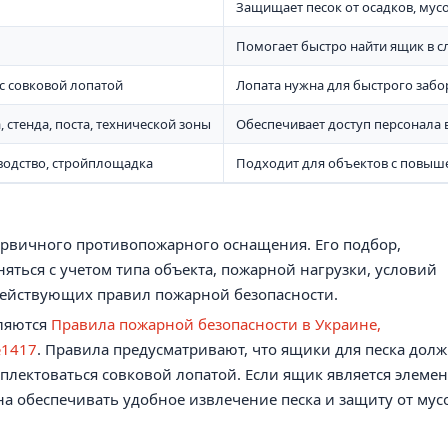
Защищает песок от осадков, мусо
Помогает быстро найти ящик в с
с совковой лопатой
Лопата нужна для быстрого забо
 стенда, поста, технической зоны
Обеспечивает доступ персонала 
зводство, стройплощадка
Подходит для объектов с повыш
первичного противопожарного оснащения. Его подбор,
яться с учетом типа объекта, пожарной нагрузки, условий
 действующих правил пожарной безопасности.
ляются
Правила пожарной безопасности в Украине,
№1417
. Правила предусматривают, что ящики для песка дол
плектоваться совковой лопатой. Если ящик является элеме
на обеспечивать удобное извлечение песка и защиту от мус