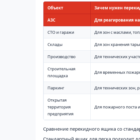
Объект
Зачем нужен переки
АЗС
Для реагирования на
СТО и гаражи
Для зон с маслами, т
Склады
Для зон хранения тары
Производство
Для технических участ
Строительная
Для временных пожарн
площадка
Паркинг
Для технических зон,
Открытая
территория
Для пожарного поста 
предприятия
Сравнение перекидного ящика со станд
Стандартный ящик для песка подходит дл