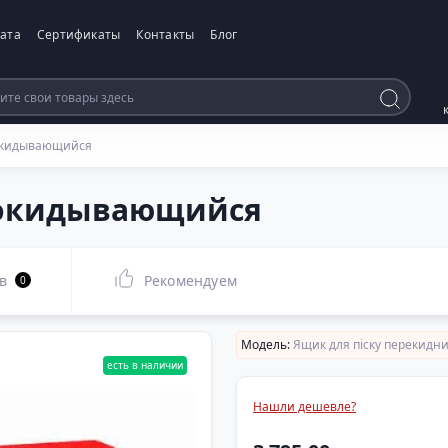
ата
Сертификаты
Контакты
Блог
рокидывающийся
рокидывающийся
в
Рекомендуем
0
Модель:
Ящик для піску перекидн
есть в наличии
Нашли дешевле?