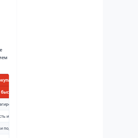
е
ием
окупателя
 быстрой подачи песка
агирования на возгорание
ть и устойчивость к нагрузкам
и подачу песка