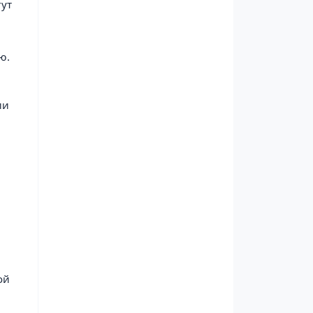
гут
ю.
ии
ой