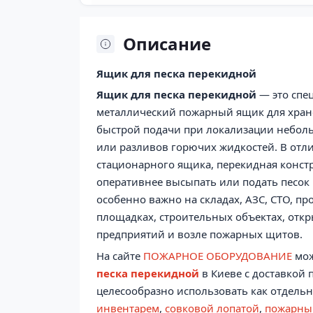
Описание
Ящик для песка перекидной
Ящик для песка перекидной
— это спе
металлический пожарный ящик для хране
быстрой подачи при локализации небол
или разливов горючих жидкостей. В отли
стационарного ящика, перекидная конст
оперативнее высыпать или подать песок 
особенно важно на складах, АЗС, СТО, п
площадках, строительных объектах, отк
предприятий и возле пожарных щитов.
На сайте
ПОЖАРНОЕ ОБОРУДОВАНИЕ
мо
песка перекидной
в Киеве с доставкой 
целесообразно использовать как отдельн
инвентарем
,
совковой лопатой
,
пожарны