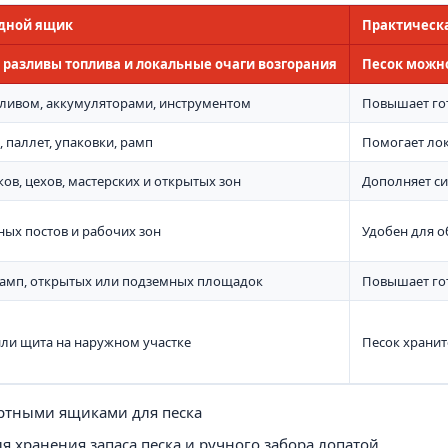
дной ящик
Практическа
 разливы топлива и локальные очаги возгорания
Песок можно
опливом, аккумуляторами, инструментом
Повышает го
, паллет, упаковки, рамп
Помогает ло
ков, цехов, мастерских и открытых зон
Дополняет с
ых постов и рабочих зон
Удобен для о
 рамп, открытых или подземных площадок
Повышает го
или щита на наружном участке
Песок хранит
артными ящиками для песка
я хранения запаса песка и ручного забора лопатой.