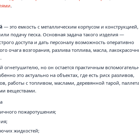
лями
.
й
— это емкость с металлическим корпусом и конструкцией,
или подачу песка. Основная задача такого изделия —
ыстрого доступа и дать персоналу возможность оперативно
ого очага возгорания, разлива топлива, масла, лакокрасоч
.
ой огнетушителю, но он остается практичным вспомогател
енно это актуально на объектах, где есть риск разливов,
ов, работы с топливом, маслами, деревянной тарой, паллет
ми веществами.
а
рвичного пожаротушения;
ния;
ючих жидкостей;