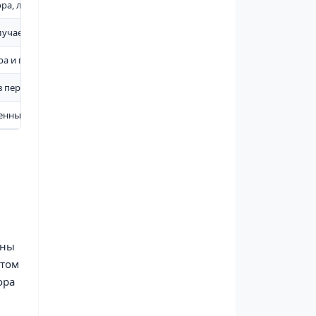
ра, листьев и увлажнения
лучае пожара
ра и подачи песка
в первые секунды реагирования
енным риском локальных возгораний
жны
нтом
ора