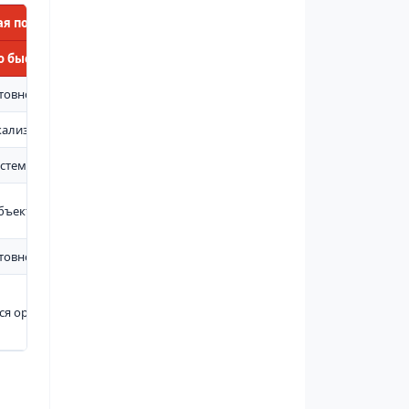
я польза
 быстро подать в опасную зону
товность к первичному реагированию
кализовать небольшое возгорание или разлив
истему первичного пожаротушения
бъектов с древесиной, битумом, топливом, техникой
товность к локальным аварийным ситуациям
ся организованно и доступно