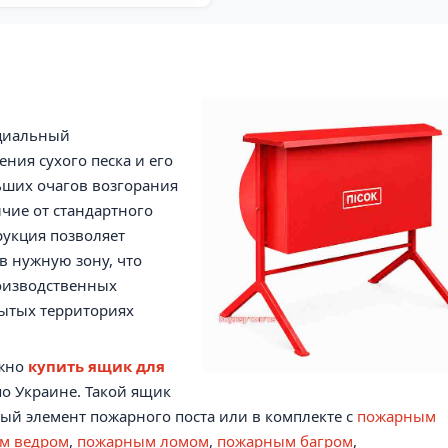
циальный
ния сухого песка и его
ьших очагов возгорания
чие от стандартного
рукция позволяет
в нужную зону, что
роизводственных
рытых территориях
жно
купить ящик для
по Украине. Такой ящик
ый элемент пожарного поста или в комплекте с
пожарным
м ведром
,
пожарным ломом
,
пожарным багром
,