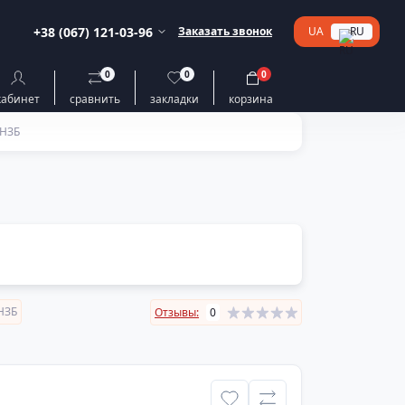
+38 (067) 121-03-96
Заказать звонок
UA
RU
0
0
0
кабинет
сравнить
закладки
корзина
 НЗБ
НЗБ
Отзывы:
0