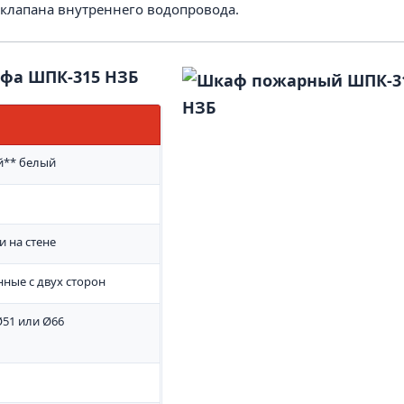
 клапана внутреннего водопровода.
фа ШПК-315 НЗБ
й** белый
и на стене
ные с двух сторон
Ø51 или Ø66