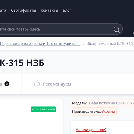
ата
Сертификаты
Контакты
Блог
 для пожарного крана и 1-го огнетушителя
Шкаф пожарный ШПК-315
-315 НЗБ
в
Рекомендуем
0
Модель:
Шафа пожежна ШПК-315 
есть в наличии
Производитель:
Україна
Нашли дешевле?