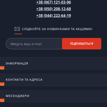
+38 (067) 121-03-96
+38 (050) 208-12-68
+38 (044) 222-64-19
СЛІДКУЙТЕ ЗА НОВИНКАМИ ТА АКЦІЯМИ:
ПІДПИШІТЬСЯ
ІНФОРМАЦІЯ
Блог
КОНТАКТИ ТА АДРЕСА
Відгуки
Зворотній зв'язок
м. Київ, вул. Сирецько-садова, 17
Повернення товару
МЕСЕНДЖЕРИ
Карта сайту
ognetushiteli@ukr.net
Виробники