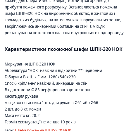
кожен, для оперативної ліквідації вогнищ загоряння до
прибуття пожежного розрахунку. Встановлюється пожежна
шафа ШПК-320 НОК на виробничих об'єктах, в житлових і
громадських будівлях, на автостоянках і паркувальних зонах,
закріплюючись анкерними болтами на стіні, в місцях
розташування пожежного клапана внутрішнього водопроводу.
Характеристики пожежної шафи ШПК-320 НОК
Маркування ШПК-320 НОК
Абревіатура "НОК" навісний відкритий ** червоний
Габарити В х Ш х Г мм. 1280x540x230
Спосіб кріплення навісний, анкерами на стіні
Вхідні отвори Ø 85 перфоровані з двох сторін
Касета для рукава
місце вогнегасника 1 шт. для рукавів Ø51 або Ø66
2 шт. до 8 кг. кожен
Маса нетто кг. 28.2
Термін експлуатації не менше 10 років
Теги:
Шафа пожежна ШПК-320 НОК