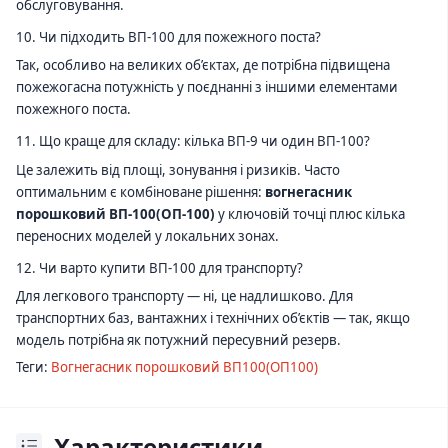
обслуговування.
10. Чи підходить ВП-100 для пожежного поста?
Так, особливо на великих об’єктах, де потрібна підвищена
пожежогасна потужність у поєднанні з іншими елементами
пожежного поста.
11. Що краще для складу: кілька ВП-9 чи один ВП-100?
Це залежить від площі, зонування і ризиків. Часто
оптимальним є комбіноване рішення:
вогнегасник
порошковий ВП-100(ОП-100)
у ключовій точці плюс кілька
переносних моделей у локальних зонах.
12. Чи варто купити ВП-100 для транспорту?
Для легкового транспорту — ні, це надлишково. Для
транспортних баз, вантажних і технічних об’єктів — так, якщо
модель потрібна як потужний пересувний резерв.
Теги:
Вогнегасник порошковий ВП100(ОП100)
Характеристики