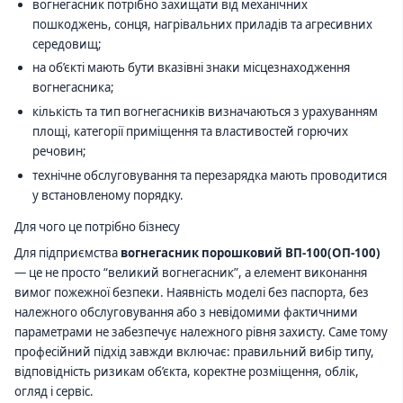
вогнегасник потрібно захищати від механічних
пошкоджень, сонця, нагрівальних приладів та агресивних
середовищ;
на об’єкті мають бути вказівні знаки місцезнаходження
вогнегасника;
кількість та тип вогнегасників визначаються з урахуванням
площі, категорії приміщення та властивостей горючих
речовин;
технічне обслуговування та перезарядка мають проводитися
у встановленому порядку.
Для чого це потрібно бізнесу
Для підприємства
вогнегасник порошковий ВП-100(ОП-100)
— це не просто “великий вогнегасник”, а елемент виконання
вимог пожежної безпеки. Наявність моделі без паспорта, без
належного обслуговування або з невідомими фактичними
параметрами не забезпечує належного рівня захисту. Саме тому
професійний підхід завжди включає: правильний вибір типу,
відповідність ризикам об’єкта, коректне розміщення, облік,
огляд і сервіс.