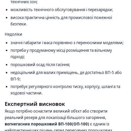
технічних зон;
можливість технічного обслуговування і перезарядки;
висока практична цінність для промислової пожежної
безпеки.
Недоліки
значні габарити і маса порівняно з переносними моделями;
потреба у продуманому місці розміщення та вільному
підході;
порошковий осад після гасіння;
недоцільний для малих приміщень, де достатньо ВП-5 або
ВП-9;
потребує регулярного контролю тиску, корпусу, шланга та
ходової частини.
Експертний висновок
Якщо потрібно оснастити великий об’єкт або створити
реальний резерв для локалізації більшого загоряння,
вогнегасник порошковий ВП-100(ОП-100)
є одним із
найпрактичніших рішень серед пересувних порошкових