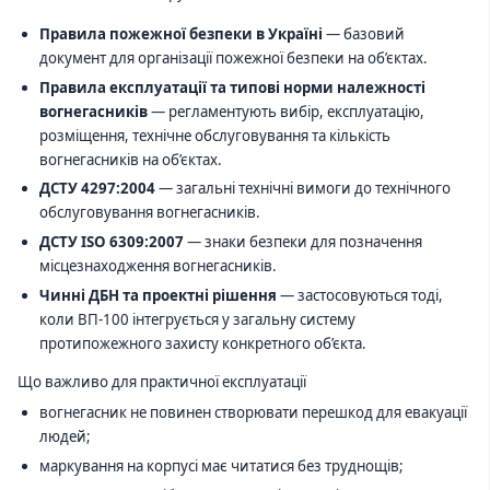
Правила пожежної безпеки в Україні
— базовий
документ для організації пожежної безпеки на об’єктах.
Правила експлуатації та типові норми належності
вогнегасників
— регламентують вибір, експлуатацію,
розміщення, технічне обслуговування та кількість
вогнегасників на об’єктах.
ДСТУ 4297:2004
— загальні технічні вимоги до технічного
обслуговування вогнегасників.
ДСТУ ISO 6309:2007
— знаки безпеки для позначення
місцезнаходження вогнегасників.
Чинні ДБН та проектні рішення
— застосовуються тоді,
коли ВП-100 інтегрується у загальну систему
протипожежного захисту конкретного об’єкта.
Що важливо для практичної експлуатації
вогнегасник не повинен створювати перешкод для евакуації
людей;
маркування на корпусі має читатися без труднощів;