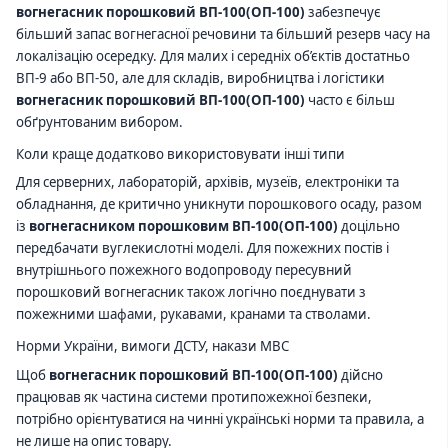
вогнегасник порошковий ВП-100(ОП-100)
забезпечує
більший запас вогнегасної речовини та більший резерв часу на
локалізацію осередку. Для малих і середніх об’єктів достатньо
ВП-9 або ВП-50, але для складів, виробництва і логістики
вогнегасник порошковий ВП-100(ОП-100)
часто є більш
обґрунтованим вибором.
Коли краще додатково використовувати інші типи
Для серверних, лабораторій, архівів, музеїв, електроніки та
обладнання, де критично уникнути порошкового осаду, разом
із
вогнегасником порошковим ВП-100(ОП-100)
доцільно
передбачати вуглекислотні моделі. Для пожежних постів і
внутрішнього пожежного водопроводу пересувний
порошковий вогнегасник також логічно поєднувати з
пожежними шафами, рукавами, кранами та стволами.
Норми України, вимоги ДСТУ, накази МВС
Щоб
вогнегасник порошковий ВП-100(ОП-100)
дійсно
працював як частина системи протипожежної безпеки,
потрібно орієнтуватися на чинні українські норми та правила, а
не лише на опис товару.