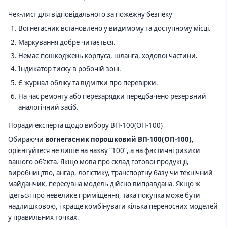
Чек-лист для відповідального за пожежну безпеку
Вогнегасник встановлено у видимому та доступному місці.
Маркування добре читається.
Немає пошкоджень корпуса, шланга, ходової частини.
Індикатор тиску в робочій зоні.
Є журнал обліку та відмітки про перевірки.
На час ремонту або перезарядки передбачено резервний
аналогічний засіб.
Поради експерта щодо вибору ВП-100(ОП-100)
Обираючи
вогнегасник порошковий ВП-100(ОП-100)
,
орієнтуйтеся не лише на назву “100”, а на фактичні ризики
вашого об’єкта. Якщо мова про склад готової продукції,
виробництво, ангар, логістику, транспортну базу чи технічний
майданчик, пересувна модель дійсно виправдана. Якщо ж
ідеться про невелике приміщення, така покупка може бути
надлишковою, і краще комбінувати кілька переносних моделей
у правильних точках.