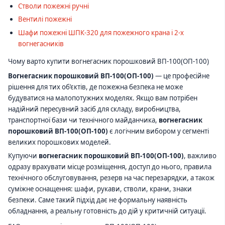
Стволи пожежні ручні
Вентилі пожежні
Шафи пожежні ШПК-320 для пожежного крана і 2-х
вогнегасників
Чому варто купити вогнегасник порошковий ВП-100(ОП-100)
Вогнегасник порошковий ВП-100(ОП-100)
— це професійне
рішення для тих об’єктів, де пожежна безпека не може
будуватися на малопотужних моделях. Якщо вам потрібен
надійний пересувний засіб для складу, виробництва,
транспортної бази чи технічного майданчика,
вогнегасник
порошковий ВП-100(ОП-100)
є логічним вибором у сегменті
великих порошкових моделей.
Купуючи
вогнегасник порошковий ВП-100(ОП-100)
, важливо
одразу врахувати місце розміщення, доступ до нього, правила
технічного обслуговування, резерв на час перезарядки, а також
суміжне оснащення: шафи, рукави, стволи, крани, знаки
безпеки. Саме такий підхід дає не формальну наявність
обладнання, а реальну готовність до дій у критичній ситуації.