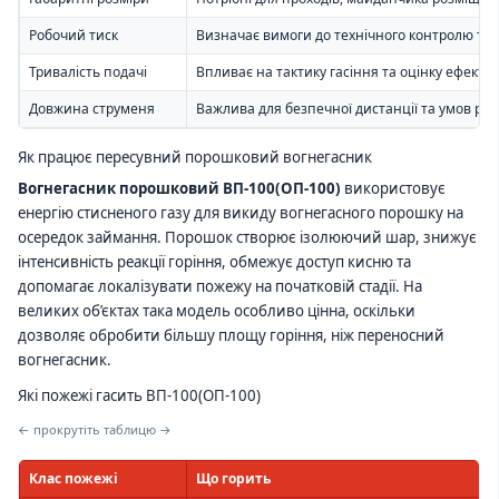
Робочий тиск
Визначає вимоги до технічного контролю та 
Тривалість подачі
Впливає на тактику гасіння та оцінку ефективн
Довжина струменя
Важлива для безпечної дистанції та умов ро
Як працює пересувний порошковий вогнегасник
Вогнегасник порошковий ВП-100(ОП-100)
використовує
енергію стисненого газу для викиду вогнегасного порошку на
осередок займання. Порошок створює ізолюючий шар, знижує
інтенсивність реакції горіння, обмежує доступ кисню та
допомагає локалізувати пожежу на початковій стадії. На
великих об’єктах така модель особливо цінна, оскільки
дозволяє обробити більшу площу горіння, ніж переносний
вогнегасник.
Які пожежі гасить ВП-100(ОП-100)
← прокрутіть таблицю →
Клас пожежі
Що горить