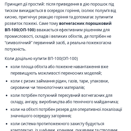
Принцип дії простий: після приведення в дію порошок під
тиском викидається в осередок горіння, ізолює полум’я від
кисню, пригнічує реакцію горіння та допомагає зупинити
розвиток пожежі. Саме тому
вогнегасник порошковий
ВП-100(ОП-100)
вважається ефективним рішенням для
промисловості, складів і великих об’єктів, де потрібен не
“символічний” первинний засіб, а реальна пожежогасна
потужність.
Коли доцільно купити ВП-100(ОП-100)
коли площа об’єкта або пожежне навантаження вже
перевищують можливості переносних моделей;
коли є ризик займання рідин, газів, тари, упаковки,
сировини чи технологічних матеріалів;
коли потрібен потужний пересувний вогнегасник для
складу, ангару, виробництва або технічного майданчика;
коли на об’єкті потрібен резерв для оперативної локалізації
значнішого осередку загоряння;
коли система протипожежного захисту будується
комплексно, із шафами, кранами, рукавами та стволами.