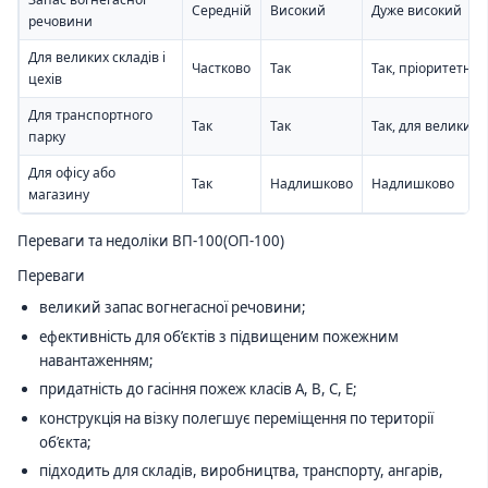
Середній
Високий
Дуже високий
речовини
Для великих складів і
Частково
Так
Так, пріоритетно
цехів
Для транспортного
Так
Так
Так, для великих 
парку
Для офісу або
Так
Надлишково
Надлишково
магазину
Переваги та недоліки ВП-100(ОП-100)
Переваги
великий запас вогнегасної речовини;
ефективність для об’єктів з підвищеним пожежним
навантаженням;
придатність до гасіння пожеж класів A, B, C, E;
конструкція на візку полегшує переміщення по території
об’єкта;
підходить для складів, виробництва, транспорту, ангарів,