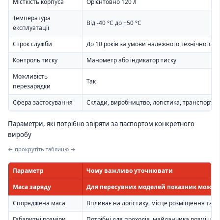
Місткість корпуса
Орієнтовно 120 л
Температура
Від -40 °C до +50 °C
експлуатації
Строк служби
До 10 років за умови належного технічного о
Контроль тиску
Манометр або індикатор тиску
Можливість
Так
перезарядки
Сфера застосування
Склади, виробництво, логістика, транспорт, те
Параметри, які потрібно звіряти за паспортом конкретного
виробу
← прокрутіть таблицю →
Параметр
Чому важливо уточнювати
Маса заряду
Для пересувних моделей показник може в
Споряджена маса
Впливає на логістику, місце розміщення та с
Габаритні розміри
Потрібні для проходів, майданчика розміщенн