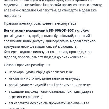
моделей. Він не замінює інші засоби протипожежного захисту,
але значно підсилює безпеку там, де стандартні моделі вже
недостатні.
Правила монтажу, розміщення та експлуатації
Вогнегасник порошковий ВП-100(ОП-100)
потрібно
розміщувати так, щоб до нього був вільний, короткий і
зрозумілий шлях доступу. Для пересувної моделі важливо
врахувати не лише видимість, а й можливість
безперешкодного викочування, ширину проходів, стан
підлоги, порогів, рамп та під’їздів до ризикових зон.
Основні правила розміщення
не захаращувати підхід до вогнегасника;
не ставити його там, де він заважає евакуації;
розміщувати у видимій точці поблизу зони ризику;
захищати від сонця, опалювальних приладів, ударів і
агресивних речовин;
забезпечити можливість прочитати маркування та
інструкцію;