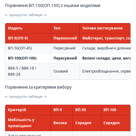
Порівняння ВП-100(ОП-100) з іншими моделями
← прокрутіть таблицю →
Модель
Тип
Типове застосування
ВП-9(ОП-9)
Переносний
Майстерні, транспорт, скла
ВП-50(ОП-45)
Пересувний
Склади, виробничі ділянки, АЗ
ВП-100(ОП-100)
Пересувний
Великі склади, цехи, ангар
ВВК-5 / ВВК-18 /
Газовий
Електрообладнання, серверні,
ВВК-28
Порівняння за критеріями вибору
← прокрутіть таблицю →
Критерій
ВП-9
ВП-50
ВП-100
Мобільність у
Висока
Середня
Середня
приміщенні
Запас вогнегасної