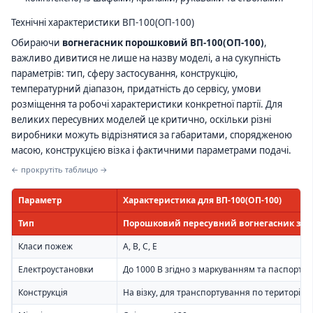
Технічні характеристики ВП-100(ОП-100)
Обираючи
вогнегасник порошковий ВП-100(ОП-100)
,
важливо дивитися не лише на назву моделі, а на сукупність
параметрів: тип, сферу застосування, конструкцію,
температурний діапазон, придатність до сервісу, умови
розміщення та робочі характеристики конкретної партії. Для
великих пересувних моделей це критично, оскільки різні
виробники можуть відрізнятися за габаритами, спорядженою
масою, конструкцією візка і фактичними параметрами подачі.
← прокрутіть таблицю →
Параметр
Характеристика для ВП-100(ОП-100)
Тип
Порошковий пересувний вогнегасник зак
Класи пожеж
A, B, C, E
Електроустановки
До 1000 В згідно з маркуванням та паспорто
Конструкція
На візку, для транспортування по території об