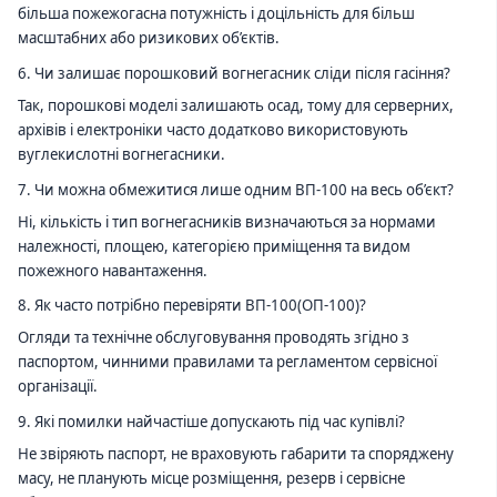
більша пожежогасна потужність і доцільність для більш
масштабних або ризикових об’єктів.
6. Чи залишає порошковий вогнегасник сліди після гасіння?
Так, порошкові моделі залишають осад, тому для серверних,
архівів і електроніки часто додатково використовують
вуглекислотні вогнегасники.
7. Чи можна обмежитися лише одним ВП-100 на весь об’єкт?
Ні, кількість і тип вогнегасників визначаються за нормами
належності, площею, категорією приміщення та видом
пожежного навантаження.
8. Як часто потрібно перевіряти ВП-100(ОП-100)?
Огляди та технічне обслуговування проводять згідно з
паспортом, чинними правилами та регламентом сервісної
організації.
9. Які помилки найчастіше допускають під час купівлі?
Не звіряють паспорт, не враховують габарити та споряджену
масу, не планують місце розміщення, резерв і сервісне