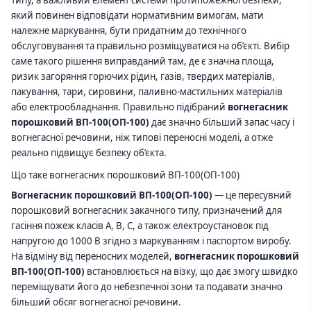
типу, а важливий елемент системи протипожежної безпеки,
який повинен відповідати нормативним вимогам, мати
належне маркування, бути придатним до технічного
обслуговування та правильно розміщуватися на об’єкті. Вибір
саме такого рішення виправданий там, де є значна площа,
ризик загоряння горючих рідин, газів, твердих матеріалів,
пакування, тари, сировини, паливно-мастильних матеріалів
або електрообладнання. Правильно підібраний
вогнегасник
порошковий ВП-100(ОП-100)
дає значно більший запас часу і
вогнегасної речовини, ніж типові переносні моделі, а отже
реально підвищує безпеку об’єкта.
Що таке вогнегасник порошковий ВП-100(ОП-100)
Вогнегасник порошковий ВП-100(ОП-100)
— це пересувний
порошковий вогнегасник закачного типу, призначений для
гасіння пожеж класів A, B, C, а також електроустановок під
напругою до 1000 В згідно з маркуванням і паспортом виробу.
На відміну від переносних моделей,
вогнегасник порошковий
ВП-100(ОП-100)
встановлюється на візку, що дає змогу швидко
переміщувати його до небезпечної зони та подавати значно
більший обсяг вогнегасної речовини.