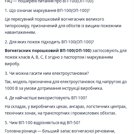
FAQ — поширені питання про ВП-100(ОП-100)
1. Що означає маркування ВП-100(ОП-100)?
Це пересувний порошковий вогнегасник великого
типорозміру, призначений для об’єктів із вищим пожежним
навантаженням.
2. Для яких пожеж підходить ВП-100(ОП-100)?
Вогнегасник порошковий ВП-100(ОП-100)
застосовують для
пожеж класів A, B, C, E згідно з паспортом і маркуванням
виробу.
3. Чи можна гасити ним електроустановки?
Так, модель призначена для електроустановок під напругою до
1000 В за умови дотримання інструкції виробника.
4. Де найчастіше використовують ВП-100?
На складах, у виробничих цехах, ангарах, логістичних центрах,
технічних зонах, на транспортних і промислових об’єктах.
5. Чим ВП-100 відрізняється від ВП-50?
Головна різниця — більший запас вогнегасної речовини,