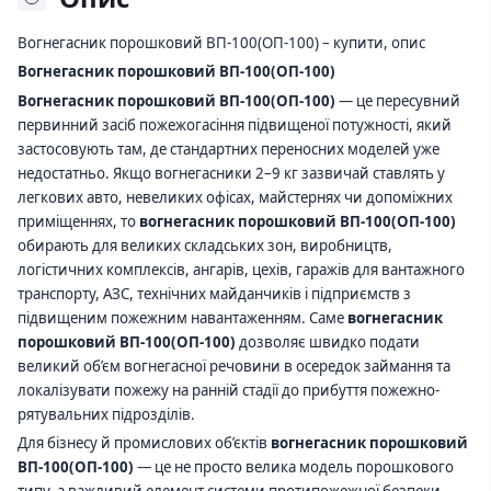
Вогнегасник порошковий ВП-100(ОП-100) – купити, опис
Вогнегасник порошковий ВП-100(ОП-100)
Вогнегасник порошковий ВП-100(ОП-100)
— це пересувний
первинний засіб пожежогасіння підвищеної потужності, який
застосовують там, де стандартних переносних моделей уже
недостатньо. Якщо вогнегасники 2–9 кг зазвичай ставлять у
легкових авто, невеликих офісах, майстернях чи допоміжних
приміщеннях, то
вогнегасник порошковий ВП-100(ОП-100)
обирають для великих складських зон, виробництв,
логістичних комплексів, ангарів, цехів, гаражів для вантажного
транспорту, АЗС, технічних майданчиків і підприємств з
підвищеним пожежним навантаженням. Саме
вогнегасник
порошковий ВП-100(ОП-100)
дозволяє швидко подати
великий об’єм вогнегасної речовини в осередок займання та
локалізувати пожежу на ранній стадії до прибуття пожежно-
рятувальних підрозділів.
Для бізнесу й промислових об’єктів
вогнегасник порошковий
ВП-100(ОП-100)
— це не просто велика модель порошкового