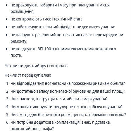
не враховують габарити і масу при плануванні місця
розміщення;
не контролюють тиск і технічний стан;
не забезпечують вільний підхід і швидке викочування;
не планують резервний вогнегасник на час перезарядки чи
ремонту;
не поєднують ВП-100 з іншими елементами пожежного
поста.
Чек-листи для вибору і контролю
Чек-лист перед купівлею
Чи відповідає тип вогнегасника пожежним ризикам об’єкта?
Чи достатньо запасу вогнегасної речовини для вашої площі?
Чи є паспорт, інструкція та читабельне маркування?
Чи можна виконувати регулярне технічне обслуговування?
Чи є місце для безпечного розміщення та переміщення візка?
Чи потрібна додаткова комплектація: знак, підставка,
пожежний пост, шафа?