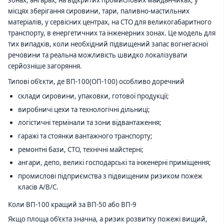
місцях зберігання сировини, тари, паливно-мастильних
матеріалів, у сервісних центрах, на СТО для великогабаритного
транспорту, в енергетичних та інженерних зонах. Це модель для
тих випадків, коли необхідний підвищений запас вогнегасної
речовини та реальна можливість швидко локалізувати
серйозніше загоряння.
Типові об’єкти, де ВП-100(ОП-100) особливо доречний
склади сировини, упаковки, готової продукції;
виробничі цехи та технологічні дільниці;
логістичні термінали та зони відвантаження;
гаражі та стоянки вантажного транспорту;
ремонтні бази, СТО, технічні майстерні;
ангари, депо, великі господарські та інженерні приміщення;
промислові підприємства з підвищеним ризиком пожеж
класів A/B/C.
Коли ВП-100 кращий за ВП-50 або ВП-9
Якщо площа об’єкта значна, а ризик розвитку пожежі вищий,