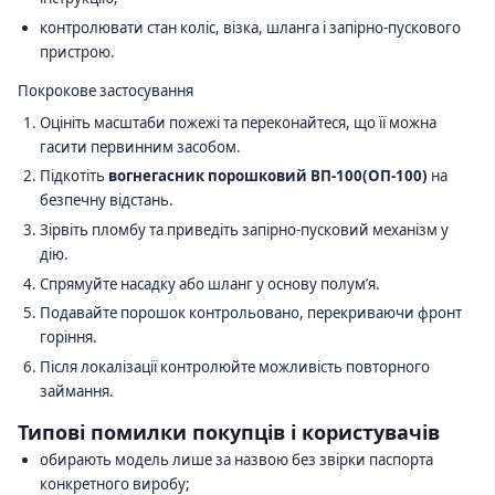
контролювати стан коліс, візка, шланга і запірно-пускового
пристрою.
Покрокове застосування
Оцініть масштаби пожежі та переконайтеся, що її можна
гасити первинним засобом.
Підкотіть
вогнегасник порошковий ВП-100(ОП-100)
на
безпечну відстань.
Зірвіть пломбу та приведіть запірно-пусковий механізм у
дію.
Спрямуйте насадку або шланг у основу полум’я.
Подавайте порошок контрольовано, перекриваючи фронт
горіння.
Після локалізації контролюйте можливість повторного
займання.
Типові помилки покупців і користувачів
обирають модель лише за назвою без звірки паспорта
конкретного виробу;