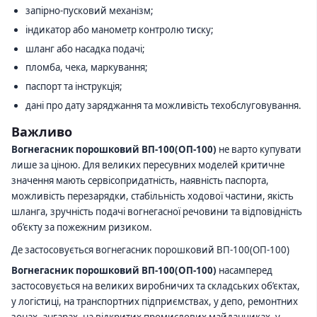
запірно-пусковий механізм;
індикатор або манометр контролю тиску;
шланг або насадка подачі;
пломба, чека, маркування;
паспорт та інструкція;
дані про дату заряджання та можливість техобслуговування.
Важливо
Вогнегасник порошковий ВП-100(ОП-100)
не варто купувати
лише за ціною. Для великих пересувних моделей критичне
значення мають сервісопридатність, наявність паспорта,
можливість перезарядки, стабільність ходової частини, якість
шланга, зручність подачі вогнегасної речовини та відповідність
об’єкту за пожежним ризиком.
Де застосовується вогнегасник порошковий ВП-100(ОП-100)
Вогнегасник порошковий ВП-100(ОП-100)
насамперед
застосовується на великих виробничих та складських об’єктах,
у логістиці, на транспортних підприємствах, у депо, ремонтних
зонах, ангарах, на відкритих промислових майданчиках, у