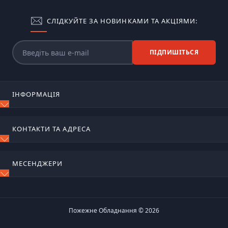
СЛІДКУЙТЕ ЗА НОВИНКАМИ ТА АКЦІЯМИ:
ПІДПИШІТЬСЯ
ІНФОРМАЦІЯ
Блог
КОНТАКТИ ТА АДРЕСА
Відгуки
Зворотній зв'язок
м. Київ, вул. Сирецько-садова, 17
Повернення товару
МЕСЕНДЖЕРИ
Карта сайту
ognetushiteli@ukr.net
Виробники
Telegram
Пн-Пт 9:00 – 18:00
Акції
Viber
Пожежне Обладнання © 2026
WhatsApp