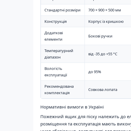
Стандартні розміри
700 × 900 × 500 мм
Конструкція
Корпус із кришкою
Додаткові
Бокові ручки
елементи
Температурний
від -35 до +55 °C
діапазон
Вологість
до 95%
експлуатації
Рекомендована
Совкова лопата
комплектація
Нормативні вимоги в Україні
Пожежний ящик для піску належить до е
розміщення та експлуатація мають викон
умов зберігання, доступності для персон