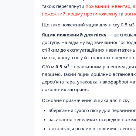
також переглянути
пожежний інвентар
,
л
пожежний
,
кошму протипожежну
та
вогн
Що таке пожежний ящик для піску 0.5 м3
Ящик пожежний для піску
— це спеціал
доступу. На відміну від звичайної госпо
стійким до експлуатаційних навантажень,
сміття, дощу, снігу й сторонніх предметів.
Об’єм
0.5 м³
є практичним рішенням для 
площею. Такий ящик доцільно встановлюв
дерев’яна тара, упаковка, лакофарбові ма
локальних загорянь.
Основне призначення ящика для піску
зберігання сухого піску для первинно
засипання невеликих осередків пожежі 
локалізація розливів горючих і легкоз