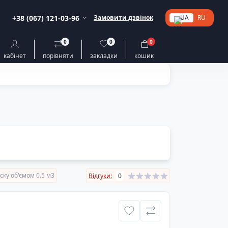
+38 (067) 121-03-96
Замовити дзвінок
UA
RU
0
0
0
кабінет
порівняти
закладки
кошик
ку об'ємом 0.5 м3
Відгуки:
0