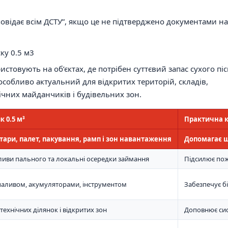
овідає всім ДСТУ”, якщо це не підтверджено документами на
ку 0.5 м3
стовують на об’єктах, де потрібен суттєвий запас сухого піс
особливо актуальний для відкритих територій, складів,
ічних майданчиків і будівельних зон.
 0.5 м³
Практична 
я тари, палет, пакування, рамп і зон навантаження
Допомагає ш
ливи пального та локальні осередки займання
Підсилює пож
 паливом, акумуляторами, інструментом
Забезпечує бі
 технічних ділянок і відкритих зон
Доповнює си