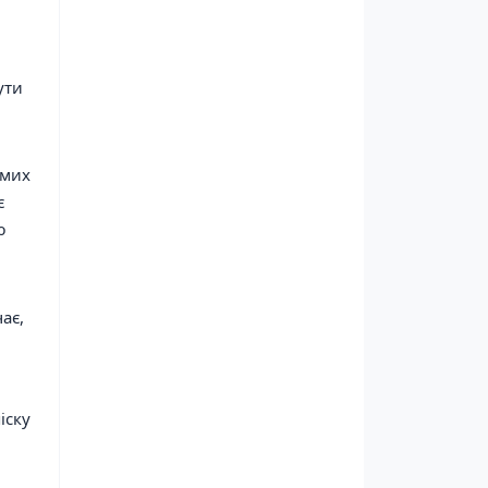
ути
емих
є
ю
чає,
іску