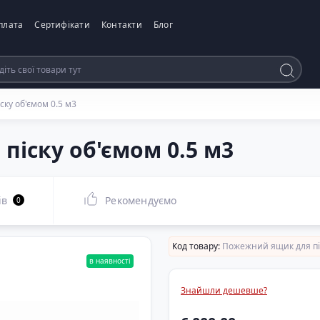
плата
Сертифікати
Контакти
Блог
ку об'ємом 0.5 м3
іску об'ємом 0.5 м3
ів
Рекомендуємо
0
Код товару:
Пожежний ящик для піс
в наявності
Знайшли дешевше?