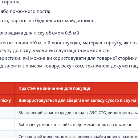
 горіння;
 або пожежного поста;
тв, паркінгів і будівельних майданчиків.
го ящика для піску об'ємом 0.5 м3
 не тільки об’єм, а й конструкцію, матеріал корпусу, якість
ступу до піску, умови експлуатації та можливість
ристики, які можна використовувати для товарної сторінки
ід звіряти з описом товару, рахунком, технічною документац
Практичне значення для покупця
піску
Використовується для зберігання запасу сухого піску на 
Збільшений запас піску для складів, АЗС, СТО, виробництва т
Забезпечує міцність і стійкість до механічних навантажень
Сигнальний колір допомагає швидко знайти ящик у разі пож