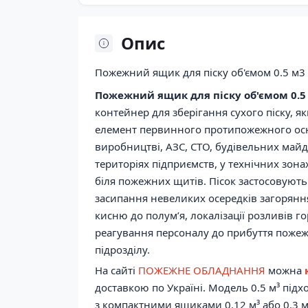
Опис
Пожежний ящик для піску об'ємом 0.5 м3
Пожежний ящик для піску об'ємом 0.5
контейнер для зберігання сухого піску, я
елемент первинного протипожежного ос
виробництві, АЗС, СТО, будівельних майд
територіях підприємств, у технічних зона
біля пожежних щитів. Пісок застосовуют
засипання невеликих осередків загорянн
кисню до полум’я, локалізації розливів 
реагування персоналу до прибуття поже
підрозділу.
На сайті
ПОЖЕЖНЕ ОБЛАДНАННЯ
можна
доставкою по Україні. Модель 0.5 м³ підх
з компактними ящиками 0.12 м³ або 0.3 м