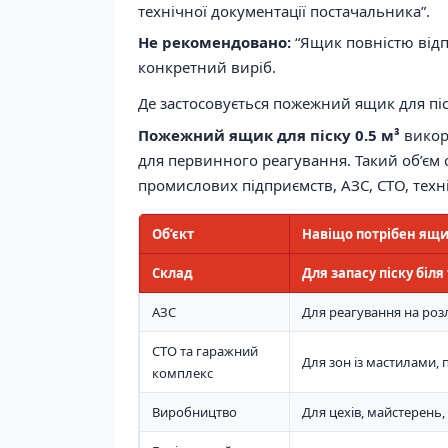
технічної документації постачальника”.
Не рекомендовано:
“Ящик повністю відп
конкретний виріб.
Де застосовується пожежний ящик для піс
Пожежний ящик для піску 0.5 м³
викори
для первинного реагування. Такий об’єм 
промислових підприємств, АЗС, СТО, техн
Об’єкт
Навіщо потрібен ящик
Склад
Для запасу піску біл
АЗС
Для реагування на роз
СТО та гаражний
Для зон із мастилами,
комплекс
Виробництво
Для цехів, майстерень,