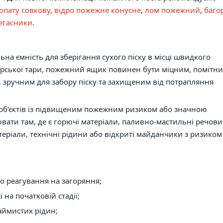
опату совкову
,
відро пожежне конусне
,
лом пожежний
,
баго
егасники
.
ьна ємність для зберігання сухого піску в місці швидкого
дарської тари, пожежний ящик повинен бути міцним, помітни
 зручним для забору піску та захищеним від потрапляння
об’єктів із підвищеним пожежним ризиком або значною
ати там, де є горючі матеріали, паливно-мастильні речови
теріали, технічні рідини або відкриті майданчики з ризиком
го реагування на загоряння;
на початковій стадії;
аймистих рідин;