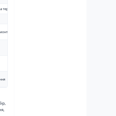
а території
 монтажу
ння
ір,
ня,