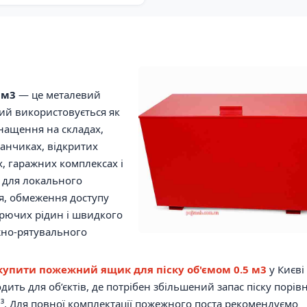
 м3
— це металевий
кий використовується як
нащення на складах,
анчиках, відкритих
х, гаражних комплексах і
ь для локального
я, обмеження доступу
горючих рідин і швидкого
жно-рятувального
купити пожежний ящик для піску об'ємом 0.5 м3
у Києві 
одить для об’єктів, де потрібен збільшений запас піску порів
³. Для повної комплектації пожежного поста рекомендуємо