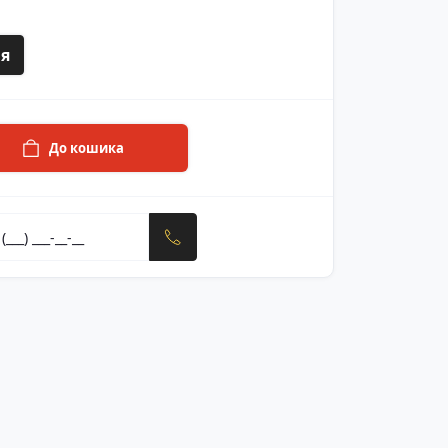
я
До кошика