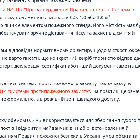
їни №1417 “Про затвердження Правил пожежної безпеки в
піску повинні мати місткість 0.5, 1.0 або 3.0 м³ і
 ящик є елементом пожежного стенда, його місткість має б
безпечувати зручне діставання піску та захист від сміття й
 м3
відповідає нормативному орієнтиру щодо місткості окр
ці не варто писати, що конкретний виріб “повністю відповіда
аспорт, декларація, сертифікат або інший документ саме на ц
уатуються системи протипожежного захисту, також можуть
2014 “Системи протипожежного захисту”
. На практиці це озна
не формально, а в реальній зоні швидкого доступу.
у об'ємом 0.5 м3 використовується для зберігання сухого п
 постів і відкритих майданчиків. Підбір, встановлення й
ванням Правил пожежної безпеки в Україні, умов об’єкта та