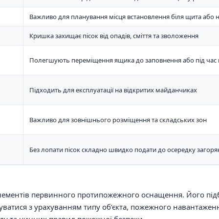
Важливо для планування місця встановлення біля щита або н
Кришка захищає пісок від опадів, сміття та зволоження
Полегшують переміщення ящика до заповнення або під час
Підходить для експлуатації на відкритих майданчиках
Важливо для зовнішнього розміщення та складських зон
Без лопати пісок складно швидко подати до осередку загоря
лементів первинного протипожежного оснащення. Його підб
уватися з урахуванням типу об’єкта, пожежного навантажен
алу та чинних правил пожежної безпеки.