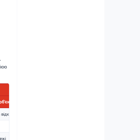
.
ією
об’єкті
а відкритих територій
ежі