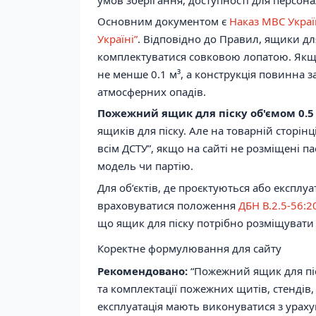
Основним документом є
Наказ МВС Укра
Україні”
. Відповідно до Правил, ящики для 
комплектуватися совковою лопатою. Якщо
не менше 0.1 м³, а конструкція повинна за
атмосферних опадів.
Пожежний ящик для піску об'ємом 0.5
ящиків для піску. Але на товарній сторін
всім ДСТУ”, якщо на сайті не розміщені п
модель чи партію.
Для об’єктів, де проєктуються або експл
враховуватися положення
ДБН В.2.5-56:
що ящик для піску потрібно розміщувати 
Коректне формулювання для сайту
Рекомендовано:
“Пожежний ящик для піск
та комплектації пожежних щитів, стендів,
експлуатація мають виконуватися з ураху