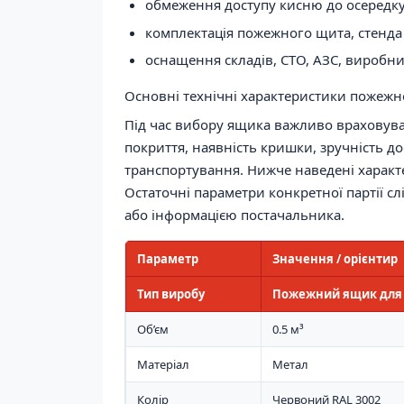
обмеження доступу кисню до осередку
комплектація пожежного щита, стенда
оснащення складів, СТО, АЗС, виробниц
Основні технічні характеристики пожежно
Під час вибору ящика важливо враховувати
покриття, наявність кришки, зручність до
транспортування. Нижче наведені характе
Остаточні параметри конкретної партії сл
або інформацією постачальника.
Параметр
Значення / орієнтир
Тип виробу
Пожежний ящик для 
Об’єм
0.5 м³
Матеріал
Метал
Колір
Червоний RAL 3002