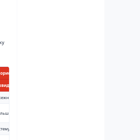
ку
користь
видко локалізувати невелике загоряння або розлив
ежний пост разом із вогнегасниками
льший запас піску для технічної території
стему первинного пожежогасіння