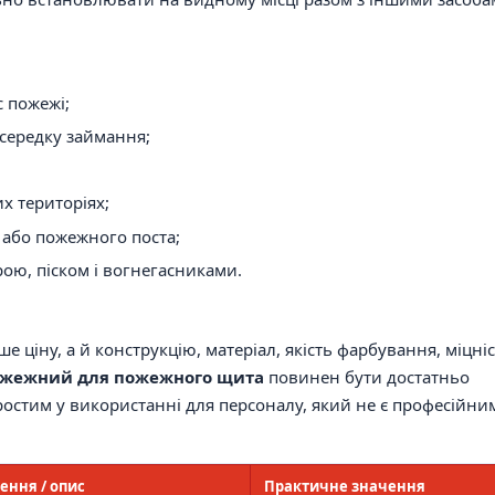
с пожежі;
осередку займання;
х територіях;
 або пожежного поста;
рою, піском і вогнегасниками.
 ціну, а й конструкцію, матеріал, якість фарбування, міцні
ожежний для пожежного щита
повинен бути достатньо
ростим у використанні для персоналу, який не є професійни
ення / опис
Практичне значення