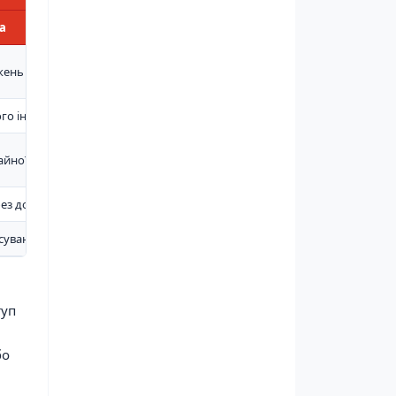
а
ажень
ого інвентарю
йної ситуації
 без додаткового обладнання
осування
туп
бо