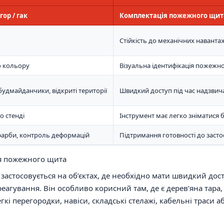
ор / гак
Комплектація пожежного щит
Стійкість до механічних навант
о кольору
Візуальна ідентифікація пожежн
будмайданчики, відкриті території
Швидкий доступ під час надзвича
о стенді
Інструмент має легко зніматися
фарби, контроль деформацій
Підтримання готовності до заст
я пожежного щита
застосовується на об’єктах, де необхідно мати швидкий дос
еагування. Він особливо корисний там, де є дерев’яна тара,
гкі перегородки, навіси, складські стелажі, кабельні траси а