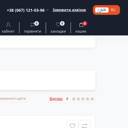
+38 (067) 121-03-96
Замовити дзвінок
UA
RU
0
0
0
кабінет
порівняти
закладки
кошик
ожежного щита
Відгуки:
0