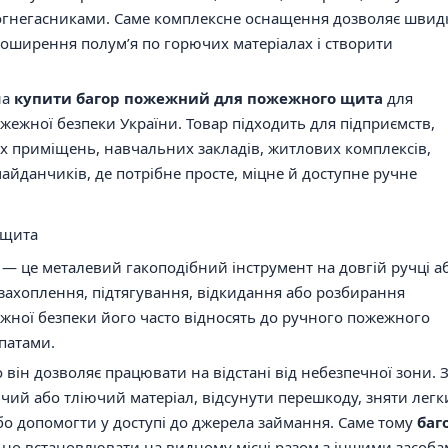
вогнегасниками. Саме комплексне оснащення дозволяє швид
поширення полум’я по горючих матеріалах і створити
на
купити багор пожежний для пожежного щита
для
ожежної безпеки України. Товар підходить для підприємств,
их приміщень, навчальних закладів, житлових комплексів,
айданчиків, де потрібне просте, міцне й доступне ручне
 щита
— це металевий гакоподібний інструмент на довгій ручці а
захоплення, підтягування, відкидання або розбирання
жежної безпеки його часто відносять до ручного пожежного
патами.
о він дозволяє працювати на відстані від небезпечної зони. 
ий або тліючий матеріал, відсунути перешкоду, зняти легк
або допомогти у доступі до джерела займання. Саме тому
баг
но встановлювати на видному місці разом з іншими засоб