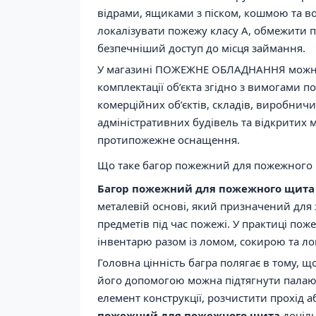
відрами, ящиками з піском, кошмою та 
локалізувати пожежу класу A, обмежити 
безпечніший доступ до місця займання.
У магазині ПОЖЕЖНЕ ОБЛАДНАННЯ мож
комплектації об’єкта згідно з вимогами п
комерційних об’єктів, складів, виробнич
адміністративних будівель та відкритих м
протипожежне оснащення.
Що таке багор пожежний для пожежного
Багор пожежний для пожежного щита
металевій основі, який призначений для 
предметів під час пожежі. У практиці по
інвентарю разом із ломом, сокирою та ло
Головна цінність багра полягає в тому, щ
його допомогою можна підтягнути палаюч
елемент конструкції, розчистити прохід 
пожежний для пожежного щита
доціль