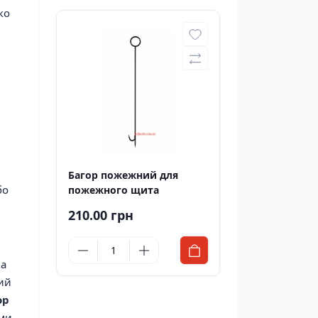
ко
Багор пожежний для
бо
пожежного щита
210.00 грн
За
ий
ор
ами