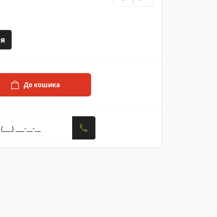
я
До кошика