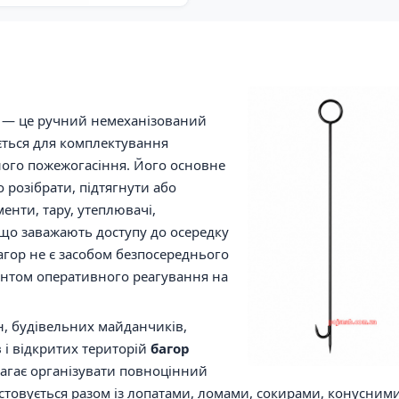
— це ручний немеханізований
ється для комплектування
ного пожежогасіння. Його основне
розібрати, підтягнути або
менти, тару, утеплювачі,
 що заважають доступу до осередку
багор не є засобом безпосереднього
ментом оперативного реагування на
н, будівельних майданчиків,
в і відкритих територій
багор
гає організувати повноцінний
стовується разом із лопатами, ломами, сокирами, конусним