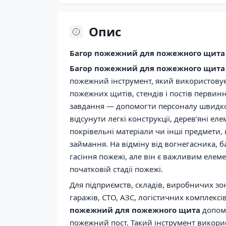
Опис
Багор пожежний для пожежного щита
Багор пожежний для пожежного щита
пожежний інструмент, який використову
пожежних щитів, стендів і постів первин
завдання — допомогти персоналу швидко 
відсунути легкі конструкції, дерев’яні еле
покрівельні матеріали чи інші предмети,
займання. На відміну від вогнегасника, 
гасіння пожежі, але він є важливим еле
початковій стадії пожежі.
Для підприємств, складів, виробничих зо
гаражів, СТО, АЗС, логістичних комплексі
пожежний для пожежного щита
допома
пожежний пост. Такий інструмент викори