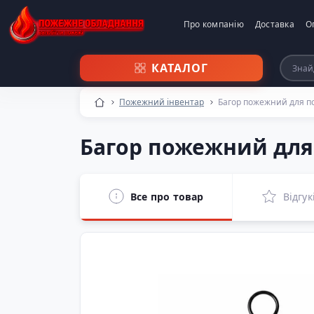
Про компанію
Доставка
О
КАТАЛОГ
Пожежний інвентар
Багор пожежний для 
Багор пожежний дл
Все про товар
Відгук