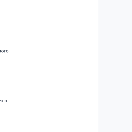
вого
дина