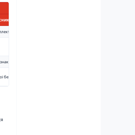
асники
плект
знаки безпеки
ої безпеки
ся