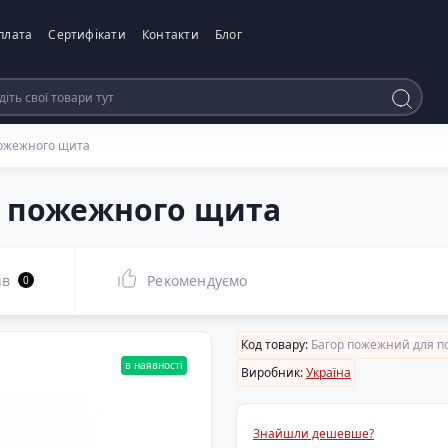
плата
Сертифікати
Контакти
Блог
пожежного щита
я пожежного щита
ів
Рекомендуємо
0
Код товару:
Багор пожежний для п
в наявності
Виробник:
Україна
Знайшли дешевше?