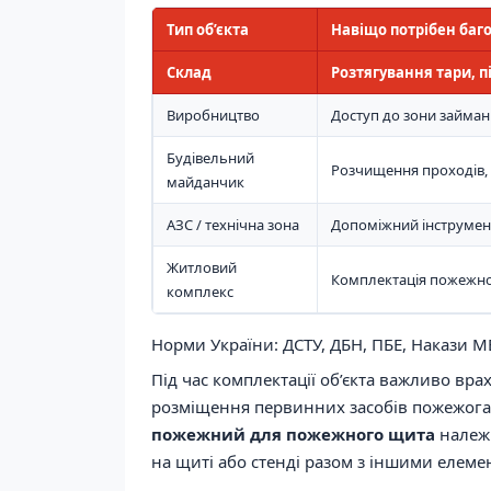
Тип об’єкта
Навіщо потрібен баг
Склад
Розтягування тари, п
Виробництво
Доступ до зони займан
Будівельний
Розчищення проходів, 
майданчик
АЗС / технічна зона
Допоміжний інструмен
Житловий
Комплектація пожежног
комплекс
Норми України: ДСТУ, ДБН, ПБЕ, Накази 
Під час комплектації об’єкта важливо вр
розміщення первинних засобів пожежога
пожежний для пожежного щита
належи
на щиті або стенді разом з іншими елем