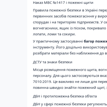
Наказ МВС №1417 і пожежні щити
Правила пожежної безпеки в Україні пе
первинних засобів пожежогасіння у виро
спорудах і на територіях підприємств. У 
вогнегасники, ящик із піском, покривало 
лопати, ломи та сокири.
У практичному застосуванні
багор поже
інструменту. Його доцільно використовув
розібрати матеріали без наближення до в
ДСТУ та знаки безпеки
Місця розміщення пожежного щита, вогне
персоналу. Для цього застосовуються вка
7010:2019. Це важливо не лише для переві
повинна швидко знайти пожежний щит, зня
ДБН і протипожежна безпека об’єкта
ДБН у сфері пожежної безпеки регулюють 