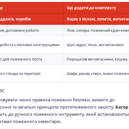
ор
Що додати до комплекту
іддонів, коробів
Ящик з піском, лопати, вогнег
ня, допоміжні роботи
Лом, сокира, пожежний кран-ком
робота з легкими конструкціями
Щит, відро, пісок, вогнегасники
т для пожежного поста
Порошкові вогнегасники, кошма, 
о стенда на території
Шафа, рукав, ствол, знаки пожежн
МВС
аховувати чинні правила пожежної безпеки, вимоги до
сіння та загальні принципи протипожежного захисту.
Багор
ть до ручного пожежного інструменту, який встановлюєть
ентами пожежного інвентарю.