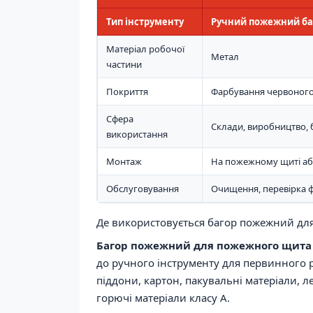
Тип інструменту
Ручний пожежний баг
Матеріал робочої
Метал
частини
Покриття
Фарбування червоног
Сфера
Склади, виробництво, 
використання
Монтаж
На пожежному щиті аб
Обслуговування
Очищення, перевірка 
Де використовується багор пожежний дл
Багор пожежний для пожежного щита
до ручного інструменту для первинного р
піддони, картон, пакувальні матеріали, ле
горючі матеріали класу A.