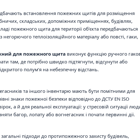
редбачають встановлення пожежних щитів для розміщення
бничих, складських, допоміжних приміщеннях, будівлях,
складі пожежного щита для території об’єкта передбачаються
з негорючого теплоізоляційного матеріалу або повсті, гаки,
жний для пожежного щита
виконує функцію ручного гако
ати там, де потрібно швидко підтягнути, відсунути або
ідкритого полум’я на небезпечну відстань.
гасників та іншого інвентарю мають бути помітними для
зівні знаки пожежної безпеки відповідно до ДСТУ EN ISO
рок, а й для реальної експлуатації: у стресовій ситуації лю
ти багор, лопату або вогнегасник і почати первинні дії.
загальні підходи до протипожежного захисту будівель,