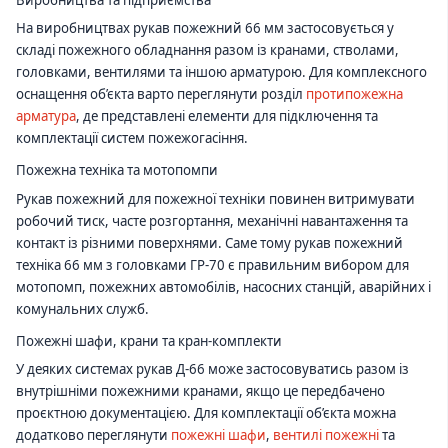
На виробництвах рукав пожежний 66 мм застосовується у
складі пожежного обладнання разом із кранами, стволами,
головками, вентилями та іншою арматурою. Для комплексного
оснащення об’єкта варто переглянути розділ
протипожежна
арматура
, де представлені елементи для підключення та
комплектації систем пожежогасіння.
Пожежна техніка та мотопомпи
Рукав пожежний для пожежної техніки повинен витримувати
робочий тиск, часте розгортання, механічні навантаження та
контакт із різними поверхнями. Саме тому рукав пожежний
техніка 66 мм з головками ГР-70 є правильним вибором для
мотопомп, пожежних автомобілів, насосних станцій, аварійних і
комунальних служб.
Пожежні шафи, крани та кран-комплекти
У деяких системах рукав Д-66 може застосовуватись разом із
внутрішніми пожежними кранами, якщо це передбачено
проєктною документацією. Для комплектації об’єкта можна
додатково переглянути
пожежні шафи
,
вентилі пожежні
та