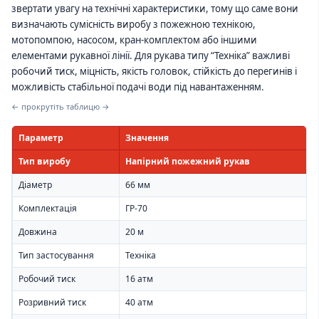
звертати увагу на технічні характеристики, тому що саме вони
визначають сумісність виробу з пожежною технікою,
мотопомпою, насосом, кран-комплектом або іншими
елементами рукавної лінії. Для рукава типу “Техніка” важливі
робочий тиск, міцність, якість головок, стійкість до перегинів і
можливість стабільної подачі води під навантаженням.
← прокрутіть таблицю →
Параметр
Значення
Тип виробу
Напірний пожежний рукав
Діаметр
66 мм
Комплектація
ГР-70
Довжина
20 м
Тип застосування
Техніка
Робочий тиск
16 атм
Розривний тиск
40 атм