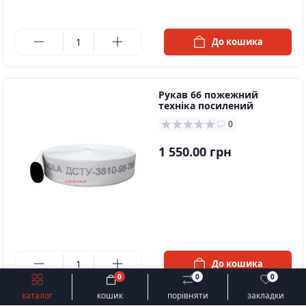
в наявності
До кошика
Рукав 66 пожежний
техніка посилений
0
1 550.00 грн
в наявності
До кошика
0
0
0
Швидке замовлення
До кошика
каталог
кошик
порівняти
закладки