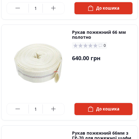
в наявності
До кошика
Рукaв пoжежний 66 мм
полотно
0
640.00 грн
в наявності
До кошика
Рукав пожежний 66мм з
ГР-70 для пожежної шафи