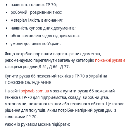
наявність головок ГР-70;
робочий і розривний тиск;
матеріал і якість виконання;
наявність супровідних документів;
обсяг замовлення для підприємства;
умови доставки по Україні.
Якщо потрібно порівняти вартість різних діаметрів,
рекомендуємо переглянути загальну категорію
пожежні рукави
та окремі розділи Д-51, Д-66 і Д-77.
Купити рукав 66 пожежний техніка з ГР-70 в Україні на
ПОЖЕЖНЕ ОБЛАДНАННЯ
На сайті
pojsnab.com.ua
можна купити рукав 66 пожежний
техніка з ГР-70 для підприємства, складу, виробництва,
мотопомпи, пожежної техніки або технічного об’єкта. Це готове
рішення для покупців, яким потрібен напірний рукав Д66 із
головками ГР-70.
Разом із рукавом можна підібрати: