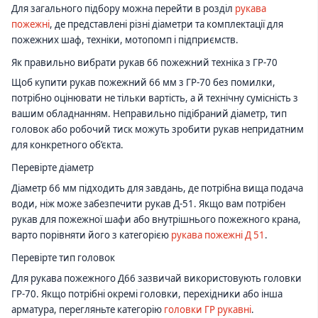
Для загального підбору можна перейти в розділ
рукава
пожежні
, де представлені різні діаметри та комплектації для
пожежних шаф, техніки, мотопомп і підприємств.
Як правильно вибрати рукав 66 пожежний техніка з ГР-70
Щоб купити рукав пожежний 66 мм з ГР-70 без помилки,
потрібно оцінювати не тільки вартість, а й технічну сумісність з
вашим обладнанням. Неправильно підібраний діаметр, тип
головок або робочий тиск можуть зробити рукав непридатним
для конкретного об’єкта.
Перевірте діаметр
Діаметр 66 мм підходить для завдань, де потрібна вища подача
води, ніж може забезпечити рукав Д-51. Якщо вам потрібен
рукав для пожежної шафи або внутрішнього пожежного крана,
варто порівняти його з категорією
рукава пожежні Д 51
.
Перевірте тип головок
Для рукава пожежного Д66 зазвичай використовують головки
ГР-70. Якщо потрібні окремі головки, перехідники або інша
арматура, перегляньте категорію
головки ГР рукавні
.