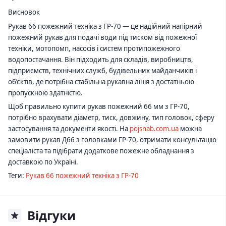
Висновок
Рукав 66 пожежний техніка з ГР-70 — це надійний напірний
пожежний рукав для подачі води під тиском від пожежної
техніки, мотопомп, насосів і систем протипожежного
водопостачання. Він підходить для складів, виробництв,
підприємств, технічних служб, будівельних майданчиків і
об’єктів, де потрібна стабільна рукавна лінія з достатньою
пропускною здатністю.
Щоб правильно купити рукав пожежний 66 мм з ГР-70,
потрібно врахувати діаметр, тиск, довжину, тип головок, сферу
застосування та документи якості. На
pojsnab.com.ua
можна
замовити рукав Д66 з головками ГР-70, отримати консультацію
спеціаліста та підібрати додаткове пожежне обладнання з
доставкою по Україні.
Теги:
Рукав 66 пожежний техніка з ГР-70
Відгуки