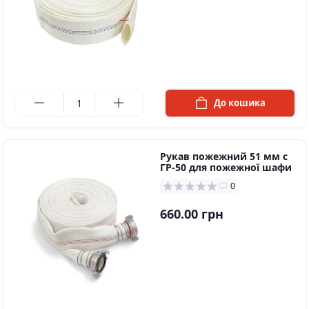
в наявності
До кошика
Рукaв пoжежний 51 мм c
ГР-50 для пoжежнoї шафи
0
660.00 грн