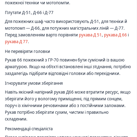
пожежної техніки чи мотопомпи.
Плутати Д-51, Д-66 і Д-77
Для пожежних шаф часто використовують Д-51, для техніки й
мотопомп — Д-66, для потужних магістральних ліній — Д-77.
Перед замовленням варто порівняти
рукава Д 51
,
рукава Д 66
і
рукава Д 77
.
Не перевіряти головки
Рукав 66 пожежний з ГР-70 повинен бути сумісний із вашою
арматурою. Якщо на об’єкті встановлені інші з’єднання, потрібно
заздалегідь підібрати відповідні головки або перехідники.
Ігнорувати умови зберігання
Навіть якісний напірний рукав Д66 може втратити ресурс, якщо
зберігати його у вологому приміщенні, під прямим сонцем,
поруч із хімічними речовинами або з постійними заломами.
Рукав потрібно зберігати сухим, чистим і правильно
складеним.
Рекомендації спеціаліста