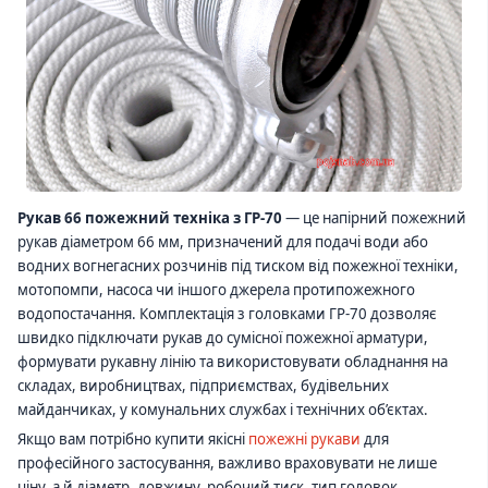
Рукав 66 пожежний техніка з ГР-70
— це напірний пожежний
рукав діаметром 66 мм, призначений для подачі води або
водних вогнегасних розчинів під тиском від пожежної техніки,
мотопомпи, насоса чи іншого джерела протипожежного
водопостачання. Комплектація з головками ГР-70 дозволяє
швидко підключати рукав до сумісної пожежної арматури,
формувати рукавну лінію та використовувати обладнання на
складах, виробництвах, підприємствах, будівельних
майданчиках, у комунальних службах і технічних об’єктах.
Якщо вам потрібно купити якісні
пожежні рукави
для
професійного застосування, важливо враховувати не лише
ціну, а й діаметр, довжину, робочий тиск, тип головок,