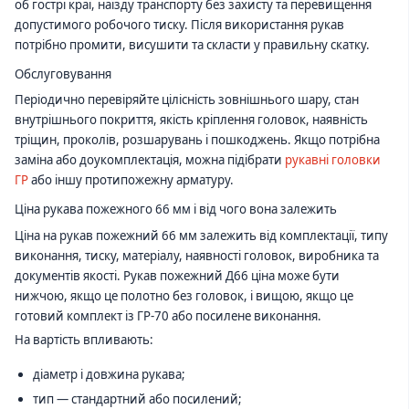
об гострі краї, наїзду транспорту без захисту та перевищення
допустимого робочого тиску. Після використання рукав
потрібно промити, висушити та скласти у правильну скатку.
Обслуговування
Періодично перевіряйте цілісність зовнішнього шару, стан
внутрішнього покриття, якість кріплення головок, наявність
тріщин, проколів, розшарувань і пошкоджень. Якщо потрібна
заміна або доукомплектація, можна підібрати
рукавні головки
ГР
або іншу протипожежну арматуру.
Ціна рукава пожежного 66 мм і від чого вона залежить
Ціна на рукав пожежний 66 мм залежить від комплектації, типу
виконання, тиску, матеріалу, наявності головок, виробника та
документів якості. Рукав пожежний Д66 ціна може бути
нижчою, якщо це полотно без головок, і вищою, якщо це
готовий комплект із ГР-70 або посилене виконання.
На вартість впливають:
діаметр і довжина рукава;
тип — стандартний або посилений;