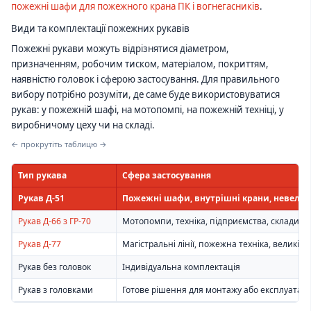
пожежні шафи для пожежного крана ПК і вогнегасників
.
Види та комплектації пожежних рукавів
Пожежні рукави можуть відрізнятися діаметром,
призначенням, робочим тиском, матеріалом, покриттям,
наявністю головок і сферою застосування. Для правильного
вибору потрібно розуміти, де саме буде використовуватися
рукав: у пожежній шафі, на мотопомпі, на пожежній техніці, у
виробничому цеху чи на складі.
← прокрутіть таблицю →
Тип рукава
Сфера застосування
Рукав Д-51
Пожежні шафи, внутрішні крани, невеликі
Рукав Д-66 з ГР-70
Мотопомпи, техніка, підприємства, склади
Рукав Д-77
Магістральні лінії, пожежна техніка, великі об
Рукав без головок
Індивідуальна комплектація
Рукав з головками
Готове рішення для монтажу або експлуатаці