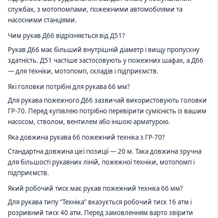
службах, з мотопомпами, пожежними автомобілями та
насосними станціями.
Чим рукав Д66 відрізняється від Д51?
Рукав Д66 має більший внутрішній діаметр і вищу пропускну
здатність. Д51 частіше застосовують у пожежних шафах, а Д66
— для техніки, мотопомп, складів і підприємств.
Які головки потрібні для рукава 66 мм?
Для рукава пожежного Д66 зазвичай використовують головки
ГР-70. Перед купівлею потрібно перевірити сумісність із вашим
насосом, стволом, вентилем або іншою арматурою.
Яка довжина рукава 66 пожежний техніка з ГР-70?
Стандартна довжина цієї позиції — 20 м. Така довжина зручна
для більшості рукавних ліній, пожежної техніки, мотопомп і
підприємств.
Який робочий тиск має рукав пожежний техніка 66 мм?
Для рукава типу “Техніка” вказується робочий тиск 16 атм і
розривний тиск 40 атм. Перед замовленням варто звірити