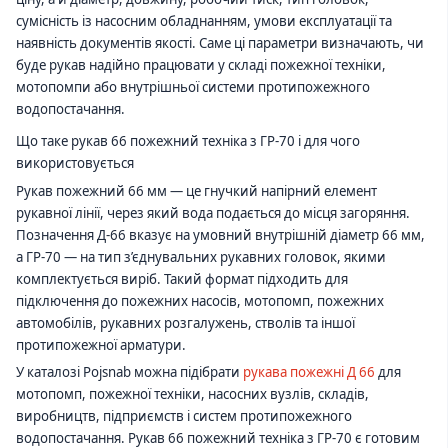
сумісність із насосним обладнанням, умови експлуатації та
наявність документів якості. Саме ці параметри визначають, чи
буде рукав надійно працювати у складі пожежної техніки,
мотопомпи або внутрішньої системи протипожежного
водопостачання.
Що таке рукав 66 пожежний техніка з ГР-70 і для чого
використовується
Рукав пожежний 66 мм — це гнучкий напірний елемент
рукавної лінії, через який вода подається до місця загоряння.
Позначення Д-66 вказує на умовний внутрішній діаметр 66 мм,
а ГР-70 — на тип з’єднувальних рукавних головок, якими
комплектується виріб. Такий формат підходить для
підключення до пожежних насосів, мотопомп, пожежних
автомобілів, рукавних розгалужень, стволів та іншої
протипожежної арматури.
У каталозі Pojsnab можна підібрати
рукава пожежні Д 66
для
мотопомп, пожежної техніки, насосних вузлів, складів,
виробництв, підприємств і систем протипожежного
водопостачання. Рукав 66 пожежний техніка з ГР-70 є готовим