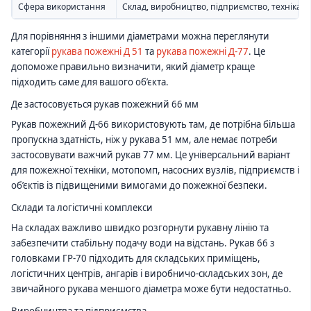
Сфера використання
Склад, виробництво, підприємство, техніка
Для порівняння з іншими діаметрами можна переглянути
категорії
рукава пожежні Д 51
та
рукава пожежні Д-77
. Це
допоможе правильно визначити, який діаметр краще
підходить саме для вашого об’єкта.
Де застосовується рукав пожежний 66 мм
Рукав пожежний Д-66 використовують там, де потрібна більша
пропускна здатність, ніж у рукава 51 мм, але немає потреби
застосовувати важчий рукав 77 мм. Це універсальний варіант
для пожежної техніки, мотопомп, насосних вузлів, підприємств і
об’єктів із підвищеними вимогами до пожежної безпеки.
Склади та логістичні комплекси
На складах важливо швидко розгорнути рукавну лінію та
забезпечити стабільну подачу води на відстань. Рукав 66 з
головками ГР-70 підходить для складських приміщень,
логістичних центрів, ангарів і виробничо-складських зон, де
звичайного рукава меншого діаметра може бути недостатньо.
Виробництва та підприємства