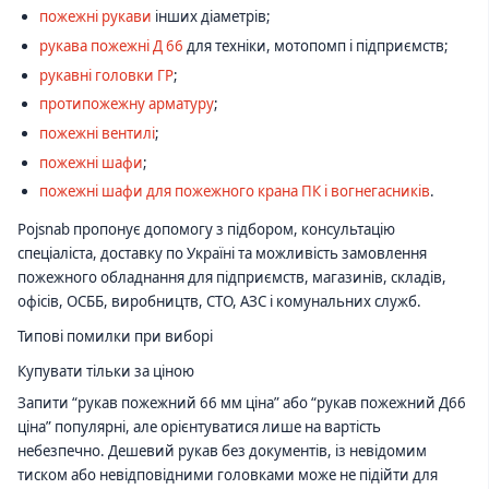
пожежні рукави
інших діаметрів;
рукава пожежні Д 66
для техніки, мотопомп і підприємств;
рукавні головки ГР
;
протипожежну арматуру
;
пожежні вентилі
;
пожежні шафи
;
пожежні шафи для пожежного крана ПК і вогнегасників
.
Pojsnab пропонує допомогу з підбором, консультацію
спеціаліста, доставку по Україні та можливість замовлення
пожежного обладнання для підприємств, магазинів, складів,
офісів, ОСББ, виробництв, СТО, АЗС і комунальних служб.
Типові помилки при виборі
Купувати тільки за ціною
Запити “рукав пожежний 66 мм ціна” або “рукав пожежний Д66
ціна” популярні, але орієнтуватися лише на вартість
небезпечно. Дешевий рукав без документів, із невідомим
тиском або невідповідними головками може не підійти для