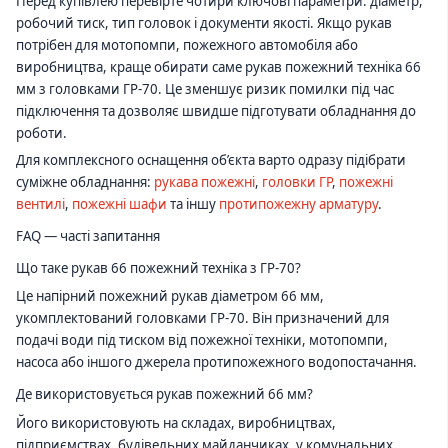
Перед купівлею перевірте чотири ключові параметри: діаметр,
робочий тиск, тип головок і документи якості. Якщо рукав
потрібен для мотопомпи, пожежного автомобіля або
виробництва, краще обирати саме рукав пожежний техніка 66
мм з головками ГР-70. Це зменшує ризик помилки під час
підключення та дозволяє швидше підготувати обладнання до
роботи.
Для комплексного оснащення об’єкта варто одразу підібрати
суміжне обладнання:
рукава пожежні
,
головки ГР
,
пожежні
вентилі
,
пожежні шафи
та іншу
протипожежну арматуру
.
FAQ — часті запитання
Що таке рукав 66 пожежний техніка з ГР-70?
Це напірний пожежний рукав діаметром 66 мм,
укомплектований головками ГР-70. Він призначений для
подачі води під тиском від пожежної техніки, мотопомпи,
насоса або іншого джерела протипожежного водопостачання.
Де використовується рукав пожежний 66 мм?
Його використовують на складах, виробництвах,
підприємствах, будівельних майданчиках, у комунальних