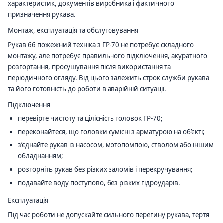
характеристик, документів виробника і фактичного
призначення рукава.
Монтаж, експлуатація та обслуговування
Рукав 66 пожежний техніка з ГР-70 не потребує складного
монтажу, але потребує правильного підключення, акуратного
розгортання, просушування після використання та
періодичного огляду. Від цього залежить строк служби рукава
та його готовність до роботи в аварійній ситуації.
Підключення
перевірте чистоту та цілісність головок ГР-70;
переконайтеся, що головки сумісні з арматурою на об’єкті;
з’єднайте рукав із насосом, мотопомпою, стволом або іншим
обладнанням;
розгорніть рукав без різких заломів і перекручування;
подавайте воду поступово, без різких гідроударів.
Експлуатація
Під час роботи не допускайте сильного перегину рукава, тертя