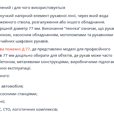
лений і для чого використовується
учкий напірний елемент рукавної лінії, через який вода
ожежного ствола, розгалуження або іншого обладнання.
ішній діаметр 77 мм. Виконання “техніка” означає, що рука
хнікою, насосним обладнанням, мотопомпами та рукавними
вичайних шафових рукавів.
ва пожежні Д 77
, де представлені моделі для професійного
77 мм доцільно обирати для об’єктів, де рукав може часто
, бетоном, металевими конструкціями, виробничими підлога
ої експлуатації.
ного:
 автомобіля;
асосними станціями;
ії;
, СТО, логістичних комплексів;