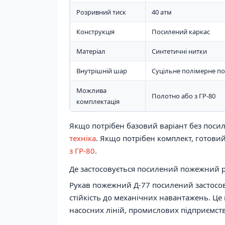
Розривний тиск
40 атм
Конструкція
Посилений каркас
Матеріал
Синтетичні нитки
Внутрішній шар
Суцільне полімерне п
Можлива
Полотно або з ГР-80
комплектація
Якщо потрібен базовий варіант без пос
техніка
. Якщо потрібен комплект, готови
з ГР-80
.
Де застосовується посилений пожежний 
Рукав пожежний Д-77 посилений застосов
стійкість до механічних навантажень. Це
насосних ліній, промислових підприємств 