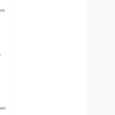
чих
,
них