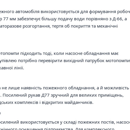
жного автомобіля використовується для формування робо
р 77 мм забезпечує більшу подачу води порівняно з Д-66, а
торазове розгортання, тертя об покриття та механічні
топомпи підходить тоді, коли насосне обладнання має
 купівлею потрібно перевірити вихідний патрубок мотопомпи
авної лінії.
ва не лише наявність пожежного обладнання, а й можливість
ь. Посилений рукав Д77 зручний для великих приміщень,
дських комплексів і відкритих майданчиків.
а
илений використовується у складі пожежних постів, насос
технічного оснащення підприємства. Для комплексного