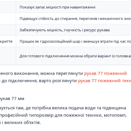
Показує запас міцності при навантаженні
Підвищує стійкість до стирання, перегинів і механічного з
Забезпечують міцність, гнучкість і ресурс рукава
окриття
Працює як гідроізоляційний шар і зменшує втрати під час п
Для готового підключення можна обрати варіант із головк
иленого виконання, можна переглянути
рукав 77 пожежний
й до підключення, варто розглянути
рукав 77 пожежний техн
рукав 77 мм
ується там, де потрібна велика подача води та підвищена
 професійний типорозмір для пожежної техніки, мотопомп,
і великих об’єктів.