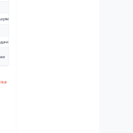
ношування
одачі води
ами
іка