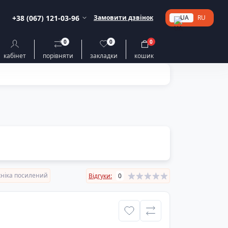
+38 (067) 121-03-96
Замовити дзвінок
UA
RU
0
0
0
кабінет
порівняти
закладки
кошик
хніка посилений
Відгуки:
0