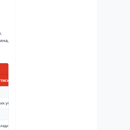
.
ина,
 тиском
них умов
обладнанням