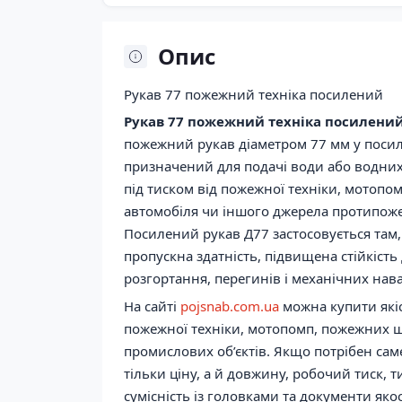
Опис
Рукав 77 пожежний техніка посилений
Рукав 77 пожежний техніка посилени
пожежний рукав діаметром 77 мм у поси
призначений для подачі води або водних
під тиском від пожежної техніки, мотопо
автомобіля чи іншого джерела протипож
Посилений рукав Д77 застосовується там,
пропускна здатність, підвищена стійкість
розгортання, перегинів і механічних нав
На сайті
pojsnab.com.ua
можна купити які
пожежної техніки, мотопомп, пожежних ша
промислових об’єктів. Якщо потрібен са
тільки ціну, а й довжину, робочий тиск, 
сумісність із головками та документи якос