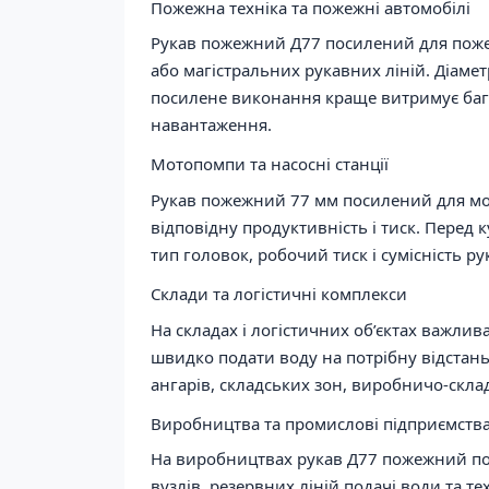
Пожежна техніка та пожежні автомобілі
Рукав пожежний Д77 посилений для поже
або магістральних рукавних ліній. Діамет
посилене виконання краще витримує бага
навантаження.
Мотопомпи та насосні станції
Рукав пожежний 77 мм посилений для мо
відповідну продуктивність і тиск. Перед
тип головок, робочий тиск і сумісність рук
Склади та логістичні комплекси
На складах і логістичних об’єктах важли
швидко подати воду на потрібну відстан
ангарів, складських зон, виробничо-скла
Виробництва та промислові підприємств
На виробництвах рукав Д77 пожежний пос
вузлів, резервних ліній подачі води та 