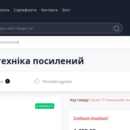
плата
Сертифікати
Контакти
Блог
 посилений
техніка посилений
ів
Рекомендуємо
0
Код товару:
Рукав 77 пожежний те
в наявності
Знайшли дешевше?