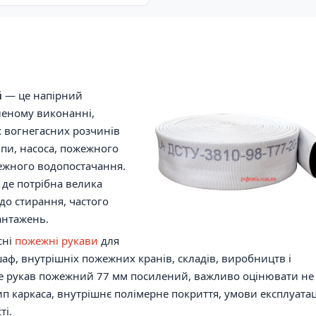
й
— це напірний
леному виконанні,
 вогнегасних розчинів
мпи, насоса, пожежного
ежного водопостачання.
 де потрібна велика
 до стирання, частого
антажень.
сні
пожежні рукави
для
ф, внутрішніх пожежних кранів, складів, виробництв і
ме рукав пожежний 77 мм посилений, важливо оцінювати не
тип каркаса, внутрішнє полімерне покриття, умови експлуатаці
ті.