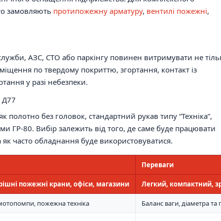
сто замовляють
протипожежну арматуру
,
вентилі пожежні
,
лужби, АЗС, СТО або паркінгу повинен витримувати не тіль
реміщення по твердому покриттю, згортання, контакт із
тання у разі небезпеки.
в Д77
к полотно без головок, стандартний рукав типу “Техніка”,
ми ГР-80. Вибір залежить від того, де саме буде працювати
 та як часто обладнання буде використовуватися.
Переваги
ішні пожежні крани, офіси, магазини
Легкий, компактний, зр
 мотопомпи, пожежна техніка
Баланс ваги, діаметра та 