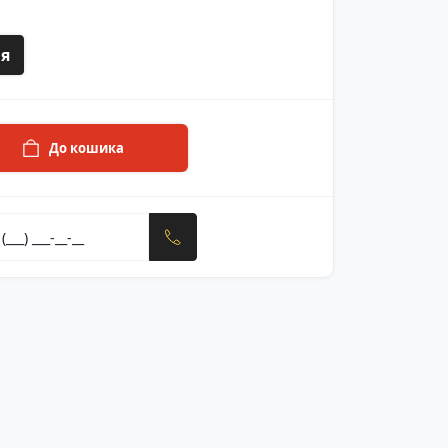
я
До кошика