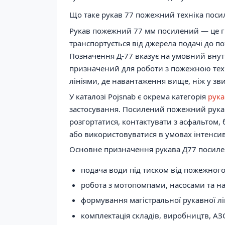
Що таке рукав 77 пожежний техніка поси
Рукав пожежний 77 мм посилений — це гн
транспортується від джерела подачі до п
Позначення Д-77 вказує на умовний внутр
призначений для роботи з пожежною те
лініями, де навантаження вище, ніж у з
У каталозі Pojsnab є окрема категорія
рука
застосування. Посилений пожежний рукав 
розгортатися, контактувати з асфальтом
або використовуватися в умовах інтенсивн
Основне призначення рукава Д77 посиле
подача води під тиском від пожежного
робота з мотопомпами, насосами та н
формування магістральної рукавної лін
комплектація складів, виробництв, АЗС