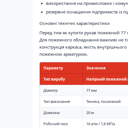
використання на промислових і комун
резервне оснащення підприємств із 
Основні технічні характеристики
Перед тим як купити рукав пожежний 77 
Для пожежного обладнання важливі не тіл
конструкція каркаса, якість внутрішнього 
пожежною арматурою.
Параметр
Значення
Тип виробу
Напірний пожежний 
Діаметр
77 мм
Тип виконання
Техніка, посилений
Довжина
20 м
Робочий тиск
16 атм / 1,6 МПа