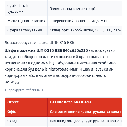
Сумісність із
Залежить від комплектації
рукавами
Місце під вогнегасник
1 переносний вогнегасник до 5 кг
Сфера застосування
Склад, офіс, виробництво, ОСББ, ТРЦ, паркінг
Де застосовується шафа ШПК-315 ВЗБ
Шафа пожежна ШПК-315 ВЗБ 840х650х230
застосовується
там, де необхідно розмістити пожежний кран-комплект і
вогнегасник в одному місці. Вбудоване виконання особливо
корисне для будівель із підготовленими нішами, вузькими
коридорами або вимогами до акуратного зовнішнього
вигляду.
← прокрутіть таблицю →
Об’єкт
Навіщо потрібна шафа
Офіс
Для розміщення крана, рукава, ствола та 
Склад
Для швидкого доступу до рукава та вогнегас