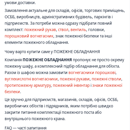
умови доставки.
Замовлення актуальне для складів, офісів, торгових приміщень,
ОСББ, виробництв, адміністративних будівель, паркінгів і
підприємств. За потреби можна одразу підібрати повний
комплект:
пожежний рукав
,
ствол
,
вентиль
, головки,
порошковий вогнегасник
, знак пожежної безпеки та інші
елементи пожежного обладнання.
Чому варто купити саме у ПОЖЕЖНЕ ОБЛАДНАННЯ
Компанія
ПОЖЕЖНЕ ОБЛАДНАННЯ
пропонує не просто окрему
пожежну шафу, а комплексний підбір обладнання для об’єкта.
Разом із шафою можна замовити
вогнегасники порошкові
,
вуглекислотні вогнегасники
,
пожежні рукави
,
пожежні стволи
,
протипожежну арматуру
,
пожежний інвентар
і
знаки пожежної
безпеки
.
Це зручно для підприємств, магазинів, складів, офісів, ОСББ,
виробничих об’єктів і підрядників, яким потрібно швидко
закрити питання комплектації пожежного поста або
внутрішнього пожежного крана.
FAQ — часті запитання