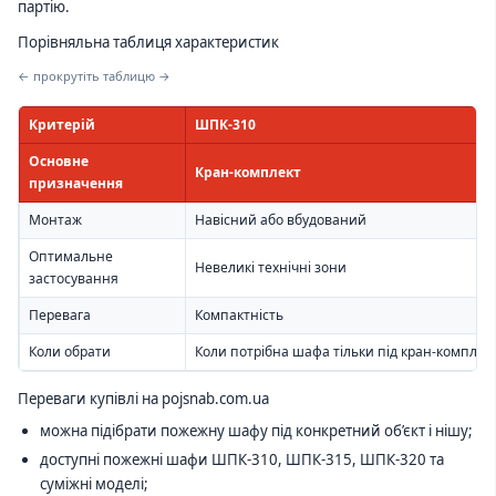
партію.
Порівняльна таблиця характеристик
← прокрутіть таблицю →
Критерій
ШПК-310
Основне
Кран-комплект
призначення
Монтаж
Навісний або вбудований
Оптимальне
Невеликі технічні зони
застосування
Перевага
Компактність
Коли обрати
Коли потрібна шафа тільки під кран-комплек
Переваги купівлі на pojsnab.com.ua
можна підібрати пожежну шафу під конкретний об’єкт і нішу;
доступні пожежні шафи ШПК-310, ШПК-315, ШПК-320 та
суміжні моделі;