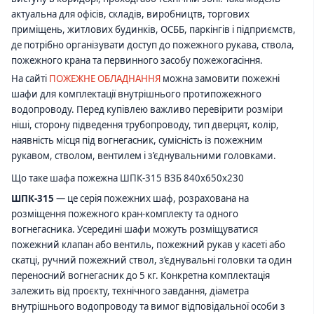
актуальна для офісів, складів, виробництв, торгових
приміщень, житлових будинків, ОСББ, паркінгів і підприємств,
де потрібно організувати доступ до пожежного рукава, ствола,
пожежного крана та первинного засобу пожежогасіння.
На сайті
ПОЖЕЖНЕ ОБЛАДНАННЯ
можна замовити пожежні
шафи для комплектації внутрішнього протипожежного
водопроводу. Перед купівлею важливо перевірити розміри
ніші, сторону підведення трубопроводу, тип дверцят, колір,
наявність місця під вогнегасник, сумісність із пожежним
рукавом, стволом, вентилем і з’єднувальними головками.
Що таке шафа пожежна ШПК-315 ВЗБ 840х650х230
ШПК-315
— це серія пожежних шаф, розрахована на
розміщення пожежного кран-комплекту та одного
вогнегасника. Усередині шафи можуть розміщуватися
пожежний клапан або вентиль, пожежний рукав у касеті або
скатці, ручний пожежний ствол, з’єднувальні головки та один
переносний вогнегасник до 5 кг. Конкретна комплектація
залежить від проєкту, технічного завдання, діаметра
внутрішнього водопроводу та вимог відповідальної особи з