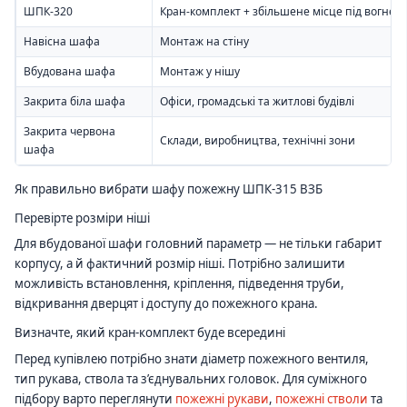
ШПК-320
Кран-комплект + збільшене місце під вогнег
Навісна шафа
Монтаж на стіну
Вбудована шафа
Монтаж у нішу
Закрита біла шафа
Офіси, громадські та житлові будівлі
Закрита червона
Склади, виробництва, технічні зони
шафа
Як правильно вибрати шафу пожежну ШПК-315 ВЗБ
Перевірте розміри ніші
Для вбудованої шафи головний параметр — не тільки габарит
корпусу, а й фактичний розмір ніші. Потрібно залишити
можливість встановлення, кріплення, підведення труби,
відкривання дверцят і доступу до пожежного крана.
Визначте, який кран-комплект буде всередині
Перед купівлею потрібно знати діаметр пожежного вентиля,
тип рукава, ствола та з’єднувальних головок. Для суміжного
підбору варто переглянути
пожежні рукави
,
пожежні стволи
та