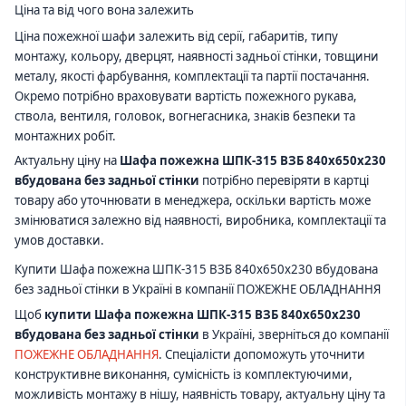
Ціна та від чого вона залежить
Ціна пожежної шафи залежить від серії, габаритів, типу
монтажу, кольору, дверцят, наявності задньої стінки, товщини
металу, якості фарбування, комплектації та партії постачання.
Окремо потрібно враховувати вартість пожежного рукава,
ствола, вентиля, головок, вогнегасника, знаків безпеки та
монтажних робіт.
Актуальну ціну на
Шафа пожежна ШПК-315 ВЗБ 840х650х230
вбудована без задньої стінки
потрібно перевіряти в картці
товару або уточнювати в менеджера, оскільки вартість може
змінюватися залежно від наявності, виробника, комплектації та
умов доставки.
Купити Шафа пожежна ШПК-315 ВЗБ 840х650х230 вбудована
без задньої стінки в Україні в компанії ПОЖЕЖНЕ ОБЛАДНАННЯ
Щоб
купити Шафа пожежна ШПК-315 ВЗБ 840х650х230
вбудована без задньої стінки
в Україні, зверніться до компанії
ПОЖЕЖНЕ ОБЛАДНАННЯ
. Спеціалісти допоможуть уточнити
конструктивне виконання, сумісність із комплектуючими,
можливість монтажу в нішу, наявність товару, актуальну ціну та