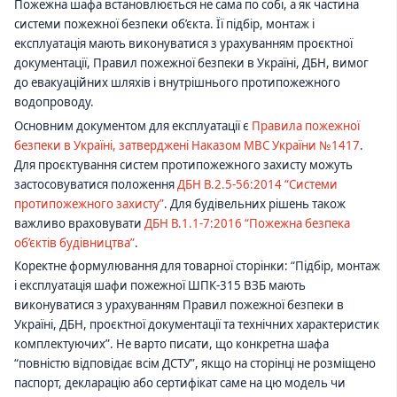
Пожежна шафа встановлюється не сама по собі, а як частина
системи пожежної безпеки об’єкта. Її підбір, монтаж і
експлуатація мають виконуватися з урахуванням проєктної
документації, Правил пожежної безпеки в Україні, ДБН, вимог
до евакуаційних шляхів і внутрішнього протипожежного
водопроводу.
Основним документом для експлуатації є
Правила пожежної
безпеки в Україні, затверджені Наказом МВС України №1417
.
Для проєктування систем протипожежного захисту можуть
застосовуватися положення
ДБН В.2.5-56:2014 “Системи
протипожежного захисту”
. Для будівельних рішень також
важливо враховувати
ДБН В.1.1-7:2016 “Пожежна безпека
об’єктів будівництва”
.
Коректне формулювання для товарної сторінки: “Підбір, монтаж
і експлуатація шафи пожежної ШПК-315 ВЗБ мають
виконуватися з урахуванням Правил пожежної безпеки в
Україні, ДБН, проєктної документації та технічних характеристик
комплектуючих”. Не варто писати, що конкретна шафа
“повністю відповідає всім ДСТУ”, якщо на сторінці не розміщено
паспорт, декларацію або сертифікат саме на цю модель чи