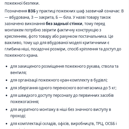
пожежної безпеки.
Позначення
ВЗБ
у практиці пожежних шаф зазвичай означає: В
— вбудована, З — закрита, Б — біла. У назві товару також
зазначено виконання
без задньої стінки
, тому перед
монтажем потрібно звірити фактичну конструкцію з
кресленням, фото товару або рахунком постачальника. Це
важливо, тому що для вбудованої моделі критичними є
глибина ніші, посадочні розміри, спосіб кріплення та доступ до
пожежного крана.
для захищеного розміщення пожежного рукава, ствола та
вентиля;
для організації пожежного кран-комплекту в будівлі;
для зберігання одного переносного вогнегасника до 5 кг;
для швидкого доступу персоналу до первинних засобів
пожежогасіння;
для акуратного монтажу в ніші без значного виступу в
проході;
для комплектації складів, офісів, виробництв, ТРЦ, ОСББ і