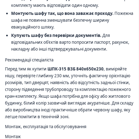
комплекту мають відповідати один одному.
Монтують шафу так, що вона заважає проходу.
Пожежна
шафа не повинна зменшувати безпечну ширину
евакуаційного шляху.
Купують шафу без перевірки документів.
Для
відповідальних об’єктів варто попросити паспорт, рахунок,
накладну або інші підтверджувальні документи.
Рекомендації спеціаліста
Перед тим як купити
ШПК-315 ВЗБ 840х650х230
, виміряйте
нішу, перевірте глибину 230 мм, уточніть фактичну орієнтацію
розмірів, тип дверцят, наявність або відсутність задньої стінки,
сторону підведення трубопроводу та комплектацію пожежного
кран-комплекту. Якщо шафа потрібна для офісу або житлового
будинку, білий колір зазвичай виглядає акуратніше. Для складу
або виробництва іноді практичніше обрати червону шафу, яку
легше помітити в технічній зоні.
Монтаж, експлуатація та обслуговування
Монтаж