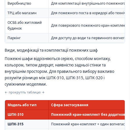
Виробництво
Для комплектації внутрішнього пожежного в
ТРЦ або магазин
Для пожежного поста в коридорі або технічні
ОСББ або житловий
Для поверхового пожежного кран-комплекту
будинок
Паркінг
Для доступу до води та первинного вогнегас
Види, модифікації та комплектації пожежних шаф
Пожежні шафи відрізняються серією, способом монтажу,
кольором, типом дверцят, наявністю задньої стінки та
внутрішнім простором. Для правильного вибору важливо
розуміти різницю між ШПК-310, ШПК-315, ШПК-320 і
суміжними моделями.
← прокрутіть таблицю →
Модель або тип
Сфера застосування
ШПК-310
Пожежний кран-комплект без додаткового
ШПК-315
Пожежний кран-комплект + один вогнегасник 