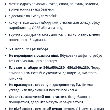
можна одразу замовити рукав, ствол, вентиль, головки,
вогнегасник і знаки безпеки;
є доставка по Києву та Україні;
консультація щодо підбору комплектації для складу, офісу,
виробництва, ОСББ або магазину;
зручна структура каталогу для комплексного замовлення
пожежного обладнання.
Типові помилки при виборі
Не перевіряють розміри ніші.
Вбудована шафа потребує
точного монтажного простору.
Плутають габарити 840х650х230 і 650х840х230.
Перед
замовленням потрібно уточнити, де ширина, висота та
глибина.
Не враховують сторону підведення труби.
Це може
ускладнити підключення пожежного крана.
Ставлять завеликий вогнегасник.
Якщо балон не
поміщається, дверцята можуть не закриватися.
Не підбирають сумісний рукав і ствол.
Усі елементи кран-