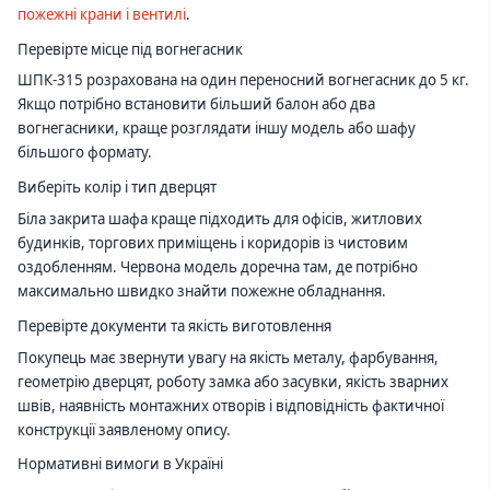
пожежні крани і вентилі
.
Перевірте місце під вогнегасник
ШПК-315 розрахована на один переносний вогнегасник до 5 кг.
Якщо потрібно встановити більший балон або два
вогнегасники, краще розглядати іншу модель або шафу
більшого формату.
Виберіть колір і тип дверцят
Біла закрита шафа краще підходить для офісів, житлових
будинків, торгових приміщень і коридорів із чистовим
оздобленням. Червона модель доречна там, де потрібно
максимально швидко знайти пожежне обладнання.
Перевірте документи та якість виготовлення
Покупець має звернути увагу на якість металу, фарбування,
геометрію дверцят, роботу замка або засувки, якість зварних
швів, наявність монтажних отворів і відповідність фактичної
конструкції заявленому опису.
Нормативні вимоги в Україні