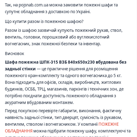
Так, на pojsnab.com.ua можна замовити пожежні шафи та
супутнє обладнання з доставкою по Україні.
Що купити разом із пожежною шафою?
Разом із шафою зазвичай купують пожежний рукав, ствол,
вентиль, головки, порошковий або вуглекислотний
вогнегасник, знак пожежної безпеки та інвентар.
Висновок
Шафа пожежна ШПК-315 ВЗБ 840х650х230 вбудована без
задньої стінки
— це практичне рішення для розміщення
пожежного кран-комплекту та одного вогнегасника до 5 кг.
Вона підходить для офісів, складів, виробництв, житлових
будинків, ОСББ, ТРЦ, магазинів, паркінгів і технічних зон, де
потрібно поєднати доступність пожежного обладнання з
акуратним вбудованим монтажем.
Перед покупкою перевірте габарити, виконання, фактичну
наявність задньої стінки, тип дверцят, сумісність із рукавом,
вентилем, стволом і вогнегасником. У компанії
ПОЖЕЖНЕ
ОБЛАДНАННЯ
можна підібрати пожежну шафу, комплектуючі та