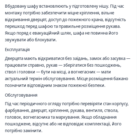
Вбудовану шафу встановлюють у підготовлену нішу. Під час
монтажу потрібно забезпечити міцне кріплення, вільне
відкривання дверцят, доступ до пожежного крана, відсутність
перешкод перед шафою та правильне розміщення рукава.
Якщо поряд є евакуаційний шлях, шафа не повинна його
звужувати або блокувати.
Експлуатація
Дверцята мають відкриватися без заїдань, замок або засувка —
працювати справно, рукав — зберігатися без пошкоджень,
ствол і головки — бути на місці, а вогнегасник — мати
актуальний термін обслуговування. Місце розміщення бажано
позначити відповідним знаком пожежної безпеки.
Обслуговування
Під час періодичного огляду потрібно перевіряти стан корпусу,
фарбування, дверцят, кріплення, рукава, вентиля, ствола,
головок, вогнегасника та маркування. Якщо обладнання
пошкоджене, відсутнє або не відповідає комплектації, його
потрібно замінити.