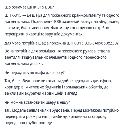
Що означає ШПК-315 ВЗБ?
ШПК-315 — це шафа для пожежного кран-комплекту та одного
вогнегасника. Позначення ВЗБ зазвичай вказує на вбудоване,
закрите, біле виконання. Фактичну конструкцію потрібно
перевіряти в картці товару або документах.
Для чого потрібна шафа пожежна ШПК-315 ВЗБ 840х650х230?
Вона потрібна для розміщення пожежного рукава, ствола,
вентиля, з’єднувальних елементів і одного переносного
вогнегасника до 5 кг.
Чи підходить ця шафа для офісу?
Так, біле вбудоване виконання добре підходить для офісів,
коридорів, житлових будинків і громадських об’єктів, де
важливий акуратний зовнішній вигляд.
Чи можна встановити шафу в нішу?
Так, модель заявлена як вбудована. Перед монтажем потрібно
перевірити розміри ніші, глибину, кріплення та сторону
підведення трубопроводу.