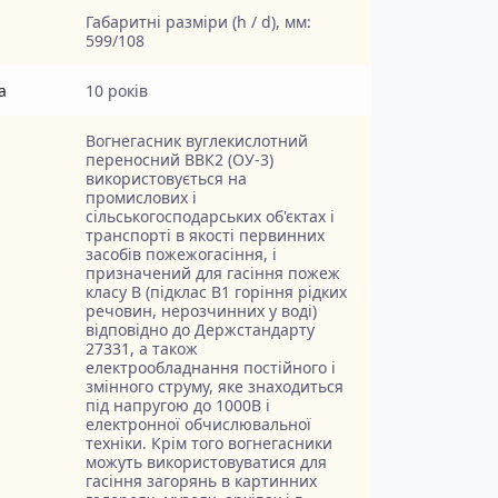
Габаритні разміри (h / d), мм:
599/108
а
10 років
Вогнегасник вуглекислотний
переносний ВВК2 (ОУ-3)
використовується на
промислових і
сільськогосподарських об'єктах і
транспорті в якості первинних
засобів пожежогасіння, і
призначений для гасіння пожеж
класу В (підклас В1 горіння рідких
речовин, нерозчинних у воді)
відповідно до Держстандарту
27331, а також
електрообладнання постійного і
змінного струму, яке знаходиться
під напругою до 1000В і
електронної обчислювальної
техніки. Крім того вогнегасники
можуть використовуватися для
гасіння загорянь в картинних