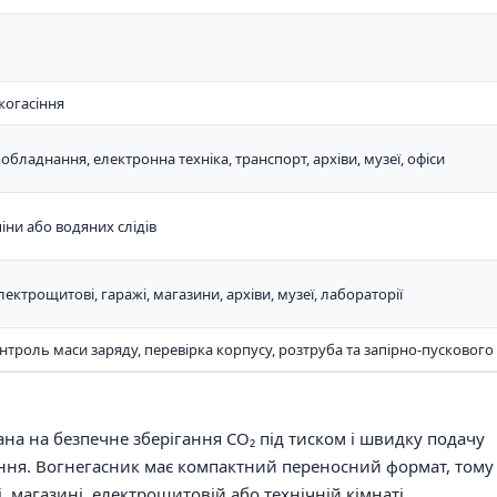
жогасіння
обладнання, електронна техніка, транспорт, архіви, музеї, офіси
іни або водяних слідів
електрощитові, гаражі, магазини, архіви, музеї, лабораторії
нтроль маси заряду, перевірка корпусу, розтруба та запірно-пусковог
на на безпечне зберігання CO₂ під тиском і швидку подачу
ння. Вогнегасник має компактний переносний формат, тому
, магазині, електрощитовій або технічній кімнаті.