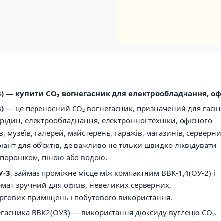
) — купити CO₂ вогнегасник для електрообладнання, оф
)
— це переносний CO₂ вогнегасник, призначений для гасі
рідин, електрообладнання, електронної техніки, офісного
, музеїв, галерей, майстерень, гаражів, магазинів, серверни
ант для об’єктів, де важливо не тільки швидко ліквідувати
 порошком, піною або водою.
У-3
, займає проміжне місце між компактним ВВК-1,4(ОУ-2) і
мат зручний для офісів, невеликих серверних,
оргових приміщень і побутового використання.
гасника ВВК2(ОУ3) — використання діоксиду вуглецю CO₂.