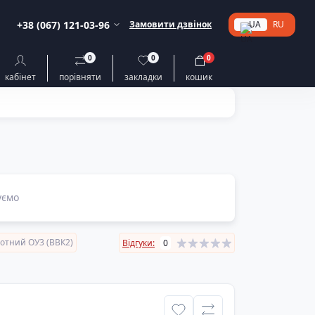
+38 (067) 121-03-96
Замовити дзвінок
UA
RU
0
0
0
кабінет
порівняти
закладки
кошик
уємо
отний ОУ3 (ВВК2)
Відгуки:
0