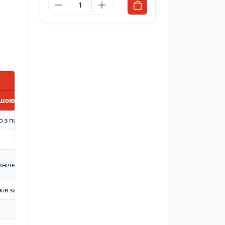
ншою оргтехнікою
о з паспортом виробу
хнічних рідин
дків займання