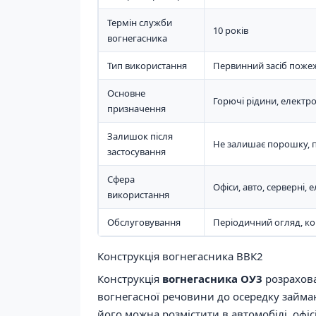
Термін служби
10 років
вогнегасника
Тип використання
Первинний засіб поже
Основне
Горючі рідини, електро
призначення
Залишок після
Не залишає порошку, п
застосування
Сфера
Офіси, авто, серверні, 
використання
Обслуговування
Періодичний огляд, ко
Конструкція вогнегасника ВВК2
Конструкція
вогнегасника ОУ3
розрахова
вогнегасної речовини до осередку займа
його можна розмістити в автомобілі, офісі