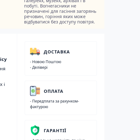
галереях, музеях, архівах і в
побуті. Вогнегасники не
призначені для гасіння загорянь
речовин, горіння яких може
відбуватися без доступу повітря.
ДОСТАВКА
ісу
- Новою Поштою
- Делівері
ння
х і
ОПЛАТА
- Передплата за рахунком-
фактурою
ГАРАНТІЇ