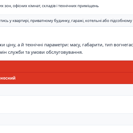
х зон, офісних кімнат, складів і технічних приміщень
ись у квартирі, приватному будинку, гаражі, котельні або підсобном
 ціну, а й технічні параметри: масу, габарити, тип вогнега
рмін служби та умови обслуговування.
еносний