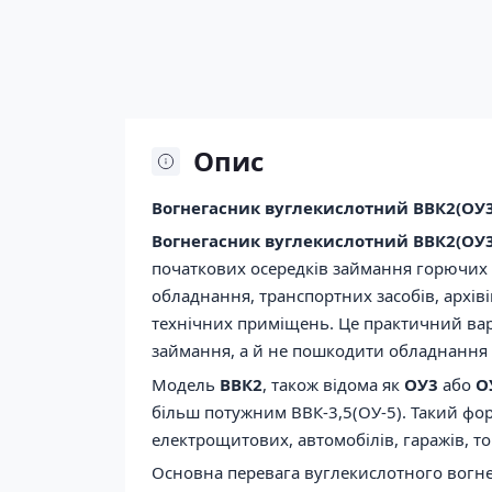
Опис
Вогнегасник вуглекислотний ВВК2(ОУ3
Вогнегасник вуглекислотний ВВК2(ОУ3
початкових осередків займання горючих 
обладнання, транспортних засобів, архівів
технічних приміщень. Це практичний варі
займання, а й не пошкодити обладнання
Модель
ВВК2
, також відома як
ОУ3
або
О
більш потужним ВВК-3,5(ОУ-5). Такий фор
електрощитових, автомобілів, гаражів, т
Основна перевага вуглекислотного вогне