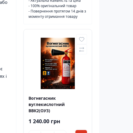
- Актуальна наявність та ціна
 або
- 100% оригінальний товар
- Повернення протягом 14 днів з
моменту отримання товару
 є
х і
Вогнегасник
вуглекислотний
ВВК2(ОУ3)
1 240.00 грн