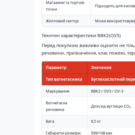
Магазини та торгові
Підходить для касови
точки
Житловий сектор
Може використовуват
Технічні характеристики ВВК2(ОУ3)
Перед покупкою важливо оцінити не тільки
речовини, призначення, клас пожежі, те
Параметр
Значення
Тип вогнегасника
Вуглекислотний пер
Маркування
ВВК2 / ОУ3 / ОУ-3
Вогнегасна
Діоксид вуглецю CO₂
речовина
Вага
8,5 кг
Габаритні розміри
599/108 мм