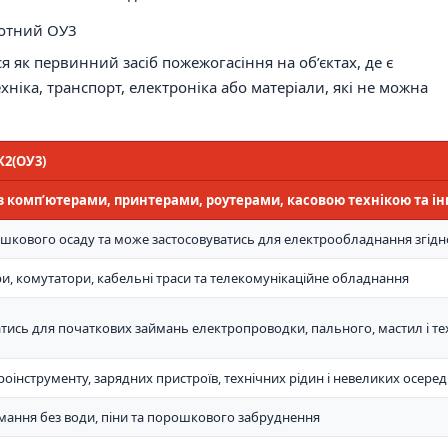
лотний ОУ3
 як первинний засіб пожежогасіння на об’єктах, де є
ніка, транспорт, електроніка або матеріали, які не можна
К2(ОУ3)
 з комп’ютерами, принтерами, роутерами, касовою технікою та і
шкового осаду та може застосовуватись для електрообладнання згідн
и, комутатори, кабельні траси та телекомунікаційне обладнання
ись для початкових займань електропроводки, пального, мастил і те
оінструменту, зарядних пристроїв, технічних рідин і невеликих осере
ймання без води, піни та порошкового забруднення