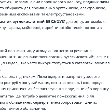
вується, не залишаючи порошкового нальоту, водяних плям
сто обирають для приміщень з оргтехнікою, електронікою,
узейними експонатами та електроустановками.
гасник вуглекислотний ВВК2(ОУ3)
для офісу, автомобіля,
ину, гаража, майстерні, виробничої або технічної зони з
ий вогнегасник, у якому як вогнегасна речовина
чення “ВВК” означає “вогнегасник вуглекислотний”, а “ОУ3”
 моделі, яке часто використовується в каталогах, закупівля
.
 балона під тиском. Після відкриття запірно-пускового
з розтруб у зону займання, витісняє кисень і охолоджує
іння припиняється без застосування води, піни або порошку.
ти там, де потрібно делікатне пожежогасіння: біля
ового обладнання, серверів, електропроводки, цінних
в або точного обладнання.