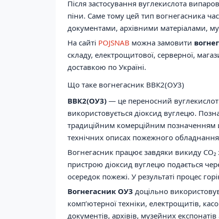
Після застосування вуглекислота випаро
піни. Саме тому цей тип вогнегасника ча
документами, архівними матеріалами, м
На сайті
POJSNAB
можна замовити
вогне
складу, електрощитової, серверної, магаз
доставкою по Україні.
Що таке вогнегасник ВВК2(ОУ3)
ВВК2(ОУ3)
— це переносний вуглекислотн
використовується діоксид вуглецю. Позна
традиційним комерційним позначенням цієї
технічних описах пожежного обладнання
Вогнегасник працює завдяки викиду CO₂ з
пристрою діоксид вуглецю подається чере
осередок пожежі. У результаті процес гор
Вогнегасник ОУ3
доцільно використовува
комп’ютерної техніки, електрощитів, кас
документів, архівів, музейних експонаті