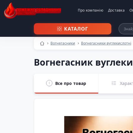
Про компанію
Доставка
О
КАТАЛОГ
Вогнегасники
Вогнегасники вуглекислотні
Вогнегасник вуглек
Все про товар
Харак