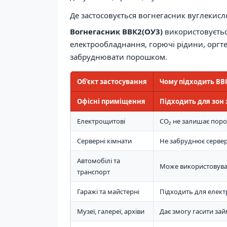
Де застосовується вогнегасник вуглекис
Вогнегасник ВВК2(ОУ3)
використовується
електрообладнання, горючі рідини, оргтех
забруднювати порошком.
Об’єкт застосування
Чому підходить ВВ
Офісні приміщення
Підходить для зон
Електрощитові
CO₂ не залишає поро
Серверні кімнати
Не забруднює сервер
Автомобілі та
Може використовуват
транспорт
Гаражі та майстерні
Підходить для електр
Музеї, галереї, архіви
Дає змогу гасити за