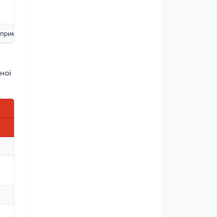
у приміщенні
сної