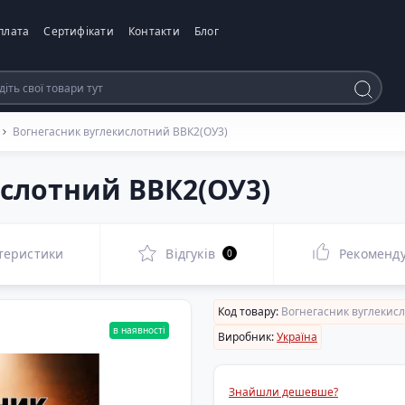
плата
Сертифікати
Контакти
Блог
Вогнегасник вуглекислотний ВВК2(ОУ3)
ислотний ВВК2(ОУ3)
теристики
Відгуків
Рекоменд
0
Код товару:
Вогнегасник вуглекисл
в наявності
Виробник:
Україна
Знайшли дешевше?