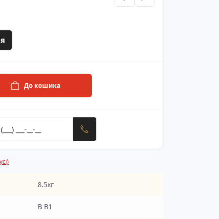
я
До кошика
сі)
8.5кг
В В1