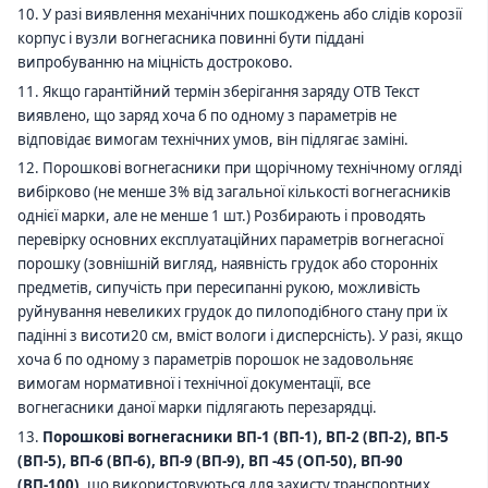
10. У разі виявлення механічних пошкоджень або слідів корозії
корпус і вузли вогнегасника повинні бути піддані
випробуванню на міцність достроково.
11. Якщо гарантійний термін зберігання заряду ОТВ Текст
виявлено, що заряд хоча б по одному з параметрів не
відповідає вимогам технічних умов, він підлягає заміні.
12. Порошкові вогнегасники при щорічному технічному огляді
вибірково (не менше 3% від загальної кількості вогнегасників
однієї марки, але не менше 1 шт.) Розбирають і проводять
перевірку основних експлуатаційних параметрів вогнегасної
порошку (зовнішній вигляд, наявність грудок або сторонніх
предметів, сипучість при пересипанні рукою, можливість
руйнування невеликих грудок до пилоподібного стану при їх
падінні з висоти20 см, вміст вологи і дисперсність). У разі, якщо
хоча б по одному з параметрів порошок не задовольняє
вимогам нормативної і технічної документації, все
вогнегасники даної марки підлягають перезарядці.
13.
Порошкові вогнегасники ВП-1 (ВП-1), ВП-2 (ВП-2), ВП-5
(ВП-5), ВП-6 (ВП-6), ВП-9 (ВП-9), ВП -45 (ОП-50), ВП-90
(ВП-100),
що використовуються для захисту транспортних