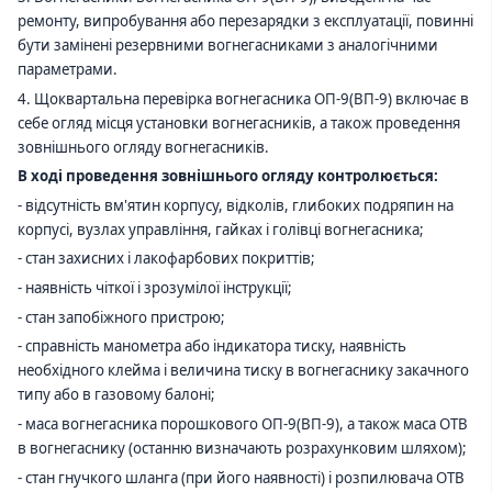
ремонту, випробування або перезарядки з експлуатації, повинні
бути замінені резервними вогнегасниками з аналогічними
параметрами.
4. Щоквартальна перевірка вогнегасника ОП-
9
(ВП-
9
) включає в
себе огляд місця установки вогнегасників, а також проведення
зовнішнього огляду вогнегасників.
В ході проведення зовнішнього огляду контролюється:
- відсутність вм'ятин корпусу, відколів, глибоких подряпин на
корпусі, вузлах управління, гайках і голівці вогнегасника;
- стан захисних і лакофарбових покриттів;
- наявність чіткої і зрозумілої інструкції;
- стан запобіжного пристрою;
- справність манометра або індикатора тиску, наявність
необхідного клейма і величина тиску в вогнегаснику закачного
типу або в газовому балоні;
- маса вогнегасника порошкового ОП-
9
(ВП-
9
), а також маса ОТВ
в вогнегаснику (останню визначають розрахунковим шляхом);
- стан гнучкого шланга (при його наявності) і розпилювача ОТВ