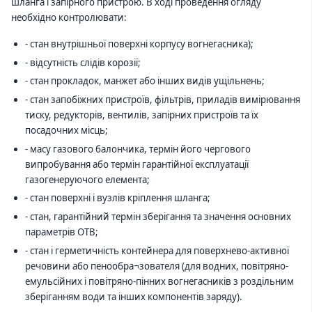
шланга і запірного пристрою. В ході проведення огляду
необхідно контролювати:
- стан внутрішньої поверхні корпусу вогнегасника);
- відсутність слідів корозії;
- стан прокладок, манжет або інших видів ущільнень;
- стан запобіжних пристроїв, фільтрів, приладів вимірювання
тиску, редукторів, вентилів, запірних пристроїв та їх
посадочних місць;
- масу газового балончика, термін його чергового
випробування або термін гарантійної експлуатації
газогенеруючого елемента;
- стан поверхні і вузлів кріплення шланга;
- стан, гарантійний термін зберігання та значення основних
параметрів ОТВ;
- стан і герметичність контейнера для поверхнево-активної
речовини або пенообра¬зователя (для водних, повітряно-
емульсійних і повітряно-пінних вогнегасників з роздільним
зберіганням води та інших компонентів заряду).