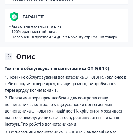
ГАРАНТІЇ
- Актуальна наявність та ціна
- 100% оригінальний товар
- Повернення протягом 14 днів з моменту отримання товару
Опис
Технічне обслуговування вогнегасника ОП-
9
(ВП-
9
)
1. Технічне обслуговування вогнегасника ОП-
9
(ВП-
9
) включає в
себе періодичні перевірки, огляди, ремонт, випробування і
перезарядку вогнегасників.
2. Періодичні перевірки необхідні для контролю стану
вогнегасників, контролю місця установки вогнегасників
вогнегасника ОП-
9
(ВП-
9
) і надійності їх кріплення, можливості
вільного підходу до них, наявності, розташування і читання
інструкції по роботі з вогнегасниками.
3. Вогнегасники вогнегасника ОП-
9
(ВП-
9
), виведені на час