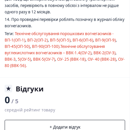
засобів, перевіряють в повному обсязі з інтервалом не рідше
одного разу в 12 місяців.
14. Про проведені перевірки роблять позначку в журналі обліку
вогнегасників.
Теги:
Технічне обслугоування порошкових вогнегасників -
ВП-1(ОП-1)
,
ВП-2(ОП-2)
,
ВП-5(ОП-5)
,
ВП-6(ОП-6)
,
ВП-9(ОП-9)
,
ВП-45(ОП-50)
,
ВП-90(ОП-100).Технічне обслугоування
вуглекислотних вогнегасників – ВВК-1.4(ОУ-2)
,
ВВК-2(ОУ-3)
,
ВВК-3
,
5(ОУ-5)
,
ВВК-5(ОУ-7)
,
ОУ- 25 (ВВК-18)
,
ОУ- 40 (ВВК-28)
,
ОУ-
80 (ВВК-56).
Відгуки
0
/ 5
середній рейтинг товару
+ Додати відгук