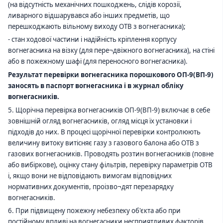
(на відсутність механічних пошкоджень, слідів корозії,
ливарного відшарувався або інших предметів, що
перешкоджають вільному виходу ОТВ з вогнегасника);
- стан ходової частини і надійність кріплення корпусу
вогнегасника на візку (для пере¬двіжного вогнегасника), на стіні
або в пожежному шафі (для переносного вогнегасника).
Результат перевірки вогнегасника порошкового ОП-
9
(ВП-
9
)
заносять в паспорт вогнегасника і в журнал обліку
вогнегасників.
5. Щорічна перевірка вогнегасників ОП-
9
(ВП-
9
) включає в себе
зовнішній огляд вогнегасників, огляд місця їх установки і
підходів до них. В процесі щорічної перевірки контролюють
величину витоку витісняє газу з газового балона або ОТВ з
газових вогнегасників. Проводять розтин вогнегасників (повне
або вибіркове), оцінку стану фільтрів, перевірку параметрів ОТВ
і, якщо вони не відповідають вимогам відповідних
нормативних документів, проізво¬дят перезарядку
вогнегасників.
6. При підвищену пожежну небезпеку об'єкта або при
постійному впливі на вогнегасники несприятливих факторів