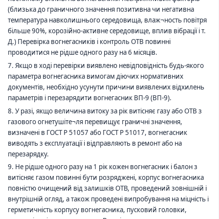
(близька до граничного значення позитивна чи негативна
температура навколишнього середовища, влаж¬ность повітря
більше 90%, корозійно-активне середовище, вплив вібрації і т.
Д.) Перевірка вогнегасників і контроль ОТВ повинні
проводитися не рідше одного разу на 6 місяців.
7. Якщо в ході перевірки виявлено невідповідність будь-якого
параметра вогнегасника вимогам діючих нормативних
документів, необхідно усунути причини виявлених відхилень
параметрів і перезарядити вогнегасник ВП-
9
(ВП-
9
).
8. У разі, якщо величина витоку за рік витісняє газу або ОТВ з
газового огнетушіте¬ля перевищує граничні значення,
визначені в ГОСТ Р 51057 або ГОСТ Р 51017, вогнегасник
виводять з експлуатації і відправляють в ремонт або на
перезарядку.
9. Не рідше одного разу на 1 рік кожен вогнегасник і балон з
витісняє газом повинні бути розряджені, корпус вогнегасника
повністю очищений від залишків ОТВ, проведений зовнішній і
внутрішній огляд, а також проведені випробування на міцність і
герметичність корпусу вогнегасника, пусковий головки,