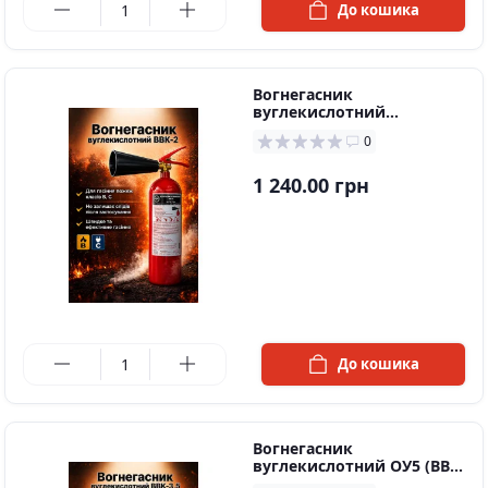
До кошика
Вогнегасник
вуглекислотний
ВВК2(ОУ3)
0
1 240.00 грн
в наявності
До кошика
Вогнегасник
вуглекислотний ОУ5 (ВВК
3,5)