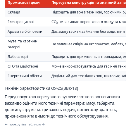
Промислові цехи
Пересувна конструкція та значний запас 
Склади
Підходить для зон з технікою, горючими рі
Електрощитові
CO₂ не залишає порошкового осаду та може з
Архіви та бібліотеки
Дає змогу гасити займання без води, піни т
Музеї та картинні
Не залишає слідів на експонатах, меблях, об
галереї
Лабораторії
Підходить для приміщень із приладами, еле
СТО та майстерні
Може використовуватись для гасіння технічн
Енергетичні об’єкти
Доцільний для технічних зон, щитових, кабе
Технічні характеристики ОУ-25(ВВК-18)
Перед покупкою пересувного вуглекислотного вогнегасника
важливо оцінити його технічні параметри: масу, габарити,
довжину струменя, тривалість подачі, вогнегасну здатність,
призначення та вимоги до технічного обслуговування.
← прокрутіть таблицю →