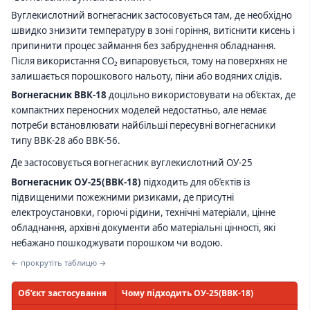
Вуглекислотний вогнегасник застосовується там, де необхідно
швидко знизити температуру в зоні горіння, витіснити кисень і
припинити процес займання без забруднення обладнання.
Після використання CO₂ випаровується, тому на поверхнях не
залишається порошкового нальоту, піни або водяних слідів.
Вогнегасник ВВК-18
доцільно використовувати на об’єктах, де
компактних переносних моделей недостатньо, але немає
потреби встановлювати найбільші пересувні вогнегасники
типу ВВК-28 або ВВК-56.
Де застосовується вогнегасник вуглекислотний ОУ-25
Вогнегасник ОУ-25(ВВК-18)
підходить для об’єктів із
підвищеними пожежними ризиками, де присутні
електроустановки, горючі рідини, технічні матеріали, цінне
обладнання, архівні документи або матеріальні цінності, які
небажано пошкоджувати порошком чи водою.
← прокрутіть таблицю →
Об’єкт застосування
Чому підходить ОУ-25(ВВК-18)