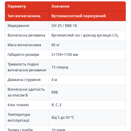
Параметр
Значення
Тип вогнегасника
Вуглекислотний пересувний
Маркування
ОУ-25 / ВВК-18
Вогнегасна речовина
Вуглекислий газ / діоксид вуглецю CO₂
Маса вогнегасника
85 кг
Габаритні розміри
2×159×1100 мм
Тривалість подачі
15 секунд
вогнегасної речовини
Довжина струменя
4 м
Вогнегасна здатність
89B
за класом B
Клас пожежі
B, C, E
Температура
Від 5 до 50 °C
експлуатації
Термін служби
10 років