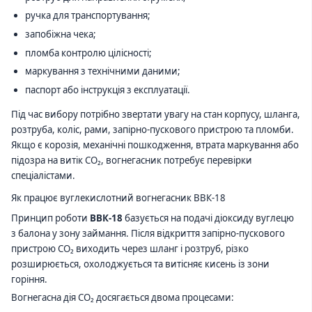
ручка для транспортування;
запобіжна чека;
пломба контролю цілісності;
маркування з технічними даними;
паспорт або інструкція з експлуатації.
Під час вибору потрібно звертати увагу на стан корпусу, шланга,
розтруба, коліс, рами, запірно-пускового пристрою та пломби.
Якщо є корозія, механічні пошкодження, втрата маркування або
підозра на витік CO₂, вогнегасник потребує перевірки
спеціалістами.
Як працює вуглекислотний вогнегасник ВВК-18
Принцип роботи
ВВК-18
базується на подачі діоксиду вуглецю
з балона у зону займання. Після відкриття запірно-пускового
пристрою CO₂ виходить через шланг і розтруб, різко
розширюється, охолоджується та витісняє кисень із зони
горіння.
Вогнегасна дія CO₂ досягається двома процесами: