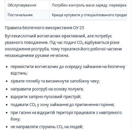
Обслуговування
Потрібен контроль маси заряду, перевірка ба
Постачальник
Краще купувати у спеціалізованого продав
Правила безпечного використання ОУ-25
Вуглекислотний вогнегасник ефективний, але потребує
уважного поводження. Під час подачі CO₂ відбувається різке
охолодження розтруба, тому торкатися його робочої частини
незахищеними руками не можна.
перемістити вогнегасник до осередку займання на безпечну
відстань;
зірвати пломбу та висмикнути запобіжну чеку;
направити розтруб на основу полум’я;
відкрити запірно-пусковий пристрій;
подавати CO₂ у зону займання до припинення горіння;
при гасінні на відкритій території працювати з навітряного
боку;
не направляти струмінь CO₂ на людей;