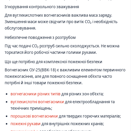
Ігнорування контрольного зважування
Для вуглекислотних вогнегасників важлива маса заряду.
Зменшення маси може свідчити про витік CO₂ і необхідність
обслуговування.
Небезпечне поводження з розтрубом
Під час подачі CO₂ розтруб сильно охолоджується. Не можна
торкатися його робочої частини голими руками.
Що ще потрібно для комплексної пожежної безпеки
Вогнегасник ОУ-25(ВВК-18) є важливим елементом первинного
пожежогасіння, але для повного оснащення об’єкта часто
потрібні й інші товари пожежної безпеки.
вогнегасники різних типів
для різних зон об’єкта;
вуглекислотні вогнегасники
для електрообладнання та
технічних приміщень;
порошкові вогнегасники
для твердих горючих матеріалів;
пожежні рукави
для внутрішніх пожежних кранів;