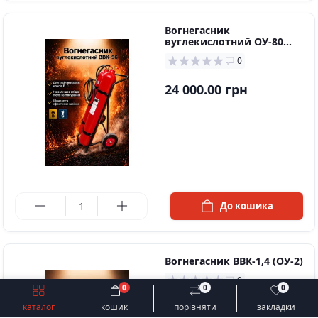
Вогнегасник
вуглекислотний ОУ-80
(ВВК-56)
0
24 000.00 грн
в наявності
До кошика
Вогнегасник ВВК-1,4 (ОУ-2)
0
0
0
0
Швидке замовлення
До кошика
950.00 грн
каталог
кошик
порівняти
закладки