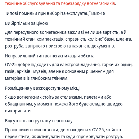
технічне обслуговування та перезарядку вогнегасників
.
Типові помилки при виборі та експлуатації ВВК-18
Вибір тільки за ціною
Для пересувного вогнегасника важливі не лише вартість, а й
технічний стан, комплектація, справність колісної бази, шланга,
розтруба, запірного пристрою та наявність документів.
Неправильний тип вогнегасника для об’єкта
ОУ-25 добре підходить для електрообладнання, горючих рідин,
газів, архівів і музеїв, але не є основним рішенням для
матеріалів із глибоким тлінням.
Розміщення у важкодоступному місці
Якщо вогнегасник стоїть за стелажами, палетами або
обладнанням, у момент пожежі його буде складно швидко
використати.
Відсутність інструктажу персоналу
Працівники повинні знати, де знаходиться ОУ-25, як його
перемістити, як активувати та куди спрямовувати розтруб.