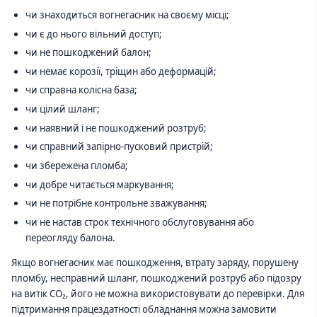
чи знаходиться вогнегасник на своєму місці;
чи є до нього вільний доступ;
чи не пошкоджений балон;
чи немає корозії, тріщин або деформацій;
чи справна колісна база;
чи цілий шланг;
чи наявний і не пошкоджений розтруб;
чи справний запірно-пусковий пристрій;
чи збережена пломба;
чи добре читається маркування;
чи не потрібне контрольне зважування;
чи не настав строк технічного обслуговування або
переогляду балона.
Якщо вогнегасник має пошкодження, втрату заряду, порушену
пломбу, несправний шланг, пошкоджений розтруб або підозру
на витік CO₂, його не можна використовувати до перевірки. Для
підтримання працездатності обладнання можна замовити