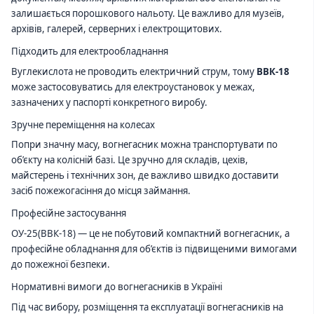
залишається порошкового нальоту. Це важливо для музеїв,
архівів, галерей, серверних і електрощитових.
Підходить для електрообладнання
Вуглекислота не проводить електричний струм, тому
ВВК-18
може застосовуватись для електроустановок у межах,
зазначених у паспорті конкретного виробу.
Зручне переміщення на колесах
Попри значну масу, вогнегасник можна транспортувати по
об’єкту на колісній базі. Це зручно для складів, цехів,
майстерень і технічних зон, де важливо швидко доставити
засіб пожежогасіння до місця займання.
Професійне застосування
ОУ-25(ВВК-18) — це не побутовий компактний вогнегасник, а
професійне обладнання для об’єктів із підвищеними вимогами
до пожежної безпеки.
Нормативні вимоги до вогнегасників в Україні
Під час вибору, розміщення та експлуатації вогнегасників на