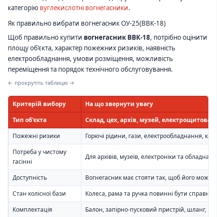
категорію
вуглекислотні вогнегасники
.
Як правильно вибрати вогнегасник ОУ-25(ВВК-18)
Щоб правильно купити
вогнегасник ВВК-18
, потрібно оцінити
площу об’єкта, характер пожежних ризиків, наявність
електрообладнання, умови розміщення, можливість
переміщення та порядок технічного обслуговування.
← прокрутіть таблицю →
Критерій вибору
На що звернути увагу
Тип об’єкта
Склад, цех, архів, музей, електрощитова, 
Пожежні ризики
Горючі рідини, гази, електрообладнання, кабел
Потреба у чистому
Для архівів, музеїв, електроніки та обладна
гасінні
Доступність
Вогнегасник має стояти так, щоб його можна
Стан колісної бази
Колеса, рама та ручка повинні бути справни
Комплектація
Балон, запірно-пусковий пристрій, шланг, ро