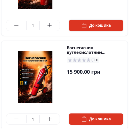
в наявності
До кошика
Вогнегасник
вуглекислотний
ВВК-28(ОУ-40)
0
15 900.00 грн
в наявності
До кошика