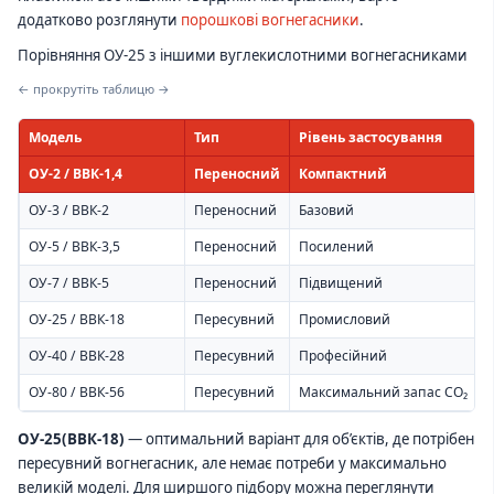
додатково розглянути
порошкові вогнегасники
.
Порівняння ОУ-25 з іншими вуглекислотними вогнегасниками
← прокрутіть таблицю →
Модель
Тип
Рівень застосування
ОУ-2 / ВВК-1,4
Переносний
Компактний
А
ОУ-3 / ВВК-2
Переносний
Базовий
О
ОУ-5 / ВВК-3,5
Переносний
Посилений
С
ОУ-7 / ВВК-5
Переносний
Підвищений
Т
ОУ-25 / ВВК-18
Пересувний
Промисловий
С
ОУ-40 / ВВК-28
Пересувний
Професійний
В
ОУ-80 / ВВК-56
Пересувний
Максимальний запас CO₂
В
ОУ-25(ВВК-18)
— оптимальний варіант для об’єктів, де потрібен
пересувний вогнегасник, але немає потреби у максимально
великій моделі. Для ширшого підбору можна переглянути