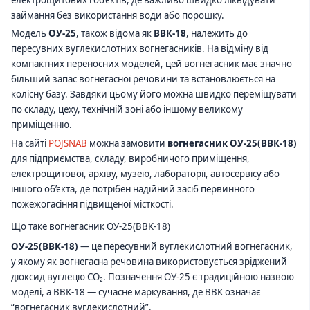
займання без використання води або порошку.
Модель
ОУ-25
, також відома як
ВВК-18
, належить до
пересувних вуглекислотних вогнегасників. На відміну від
компактних переносних моделей, цей вогнегасник має значно
більший запас вогнегасної речовини та встановлюється на
колісну базу. Завдяки цьому його можна швидко переміщувати
по складу, цеху, технічній зоні або іншому великому
приміщенню.
На сайті
POJSNAB
можна замовити
вогнегасник ОУ-25(ВВК-18)
для підприємства, складу, виробничого приміщення,
електрощитової, архіву, музею, лабораторії, автосервісу або
іншого об’єкта, де потрібен надійний засіб первинного
пожежогасіння підвищеної місткості.
Що таке вогнегасник ОУ-25(ВВК-18)
ОУ-25(ВВК-18)
— це пересувний вуглекислотний вогнегасник,
у якому як вогнегасна речовина використовується зріджений
діоксид вуглецю CO₂. Позначення ОУ-25 є традиційною назвою
моделі, а ВВК-18 — сучасне маркування, де ВВК означає
“вогнегасник вуглекислотний”.