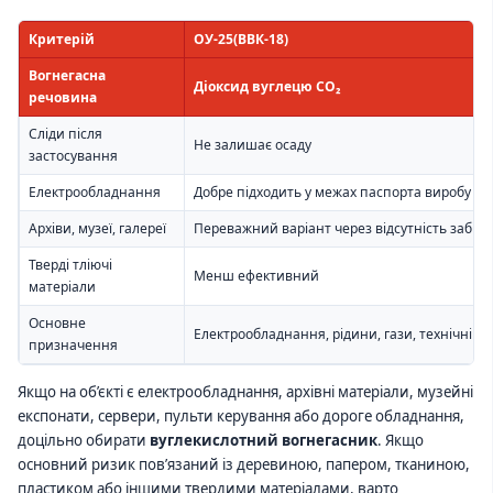
Критерій
ОУ-25(ВВК-18)
Вогнегасна
Діоксид вуглецю CO₂
речовина
Сліди після
Не залишає осаду
застосування
Електрообладнання
Добре підходить у межах паспорта виробу
Архіви, музеї, галереї
Переважний варіант через відсутність забр
Тверді тліючі
Менш ефективний
матеріали
Основне
Електрообладнання, рідини, гази, технічні з
призначення
Якщо на об’єкті є електрообладнання, архівні матеріали, музейні
експонати, сервери, пульти керування або дороге обладнання,
доцільно обирати
вуглекислотний вогнегасник
. Якщо
основний ризик пов’язаний із деревиною, папером, тканиною,
пластиком або іншими твердими матеріалами, варто