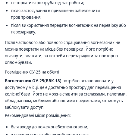
не торкатися розтруба під час роботи;
після застосування в приміщенні забезпечити
провітрювання;
після використання передати вогнегасник на перевірку або
перезарядку.
Після часткового або повного спрацювання вогнегасник не
можна повертати на місце без перевірки. Його потрібно
оглянути, зважити, за потреби перезарядити та повторно
опломбувати.
Розміщення ОУ-25 на об’єкті
Вогнегасник ОУ-25(ВВК-18)
потрібно встановлювати у
доступному місці, де є достатньо простору для переміщення
колісної бази. Його не можна ставити за стелажами, палетами,
обладнанням, меблями або іншими предметами, які можуть
заблокувати доступ.
Рекомендовані місця розміщення:
біля входу до пожежонебезпечної зони;
у проході складу або виробничого цеху;