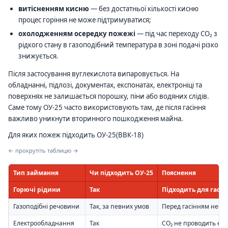
витісненням кисню
— без достатньої кількості кисню
процес горіння не може підтримуватися;
охолодженням осередку пожежі
— під час переходу CO₂ з
рідкого стану в газоподібний температура в зоні подачі різко
знижується.
Після застосування вуглекислота випаровується. На
обладнанні, підлозі, документах, експонатах, електроніці та
поверхнях не залишається порошку, піни або водяних слідів.
Саме тому ОУ-25 часто використовують там, де після гасіння
важливо уникнути вторинного пошкодження майна.
Для яких пожеж підходить ОУ-25(ВВК-18)
← прокрутіть таблицю →
Тип займання
Чи підходить ОУ-25
Пояснення
Горючі рідини
Так
Підходить для гасін
Газоподібні речовини
Так, за певних умов
Перед гасінням необ
Електрообладнання
Так
CO₂ не проводить еле