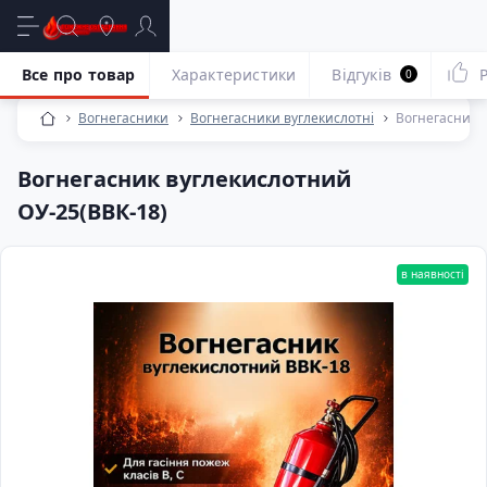
Все про товар
Характеристики
Відгуків
0
Вогнегасники
Вогнегасники вуглекислотні
Вогнегасник 
Вогнегасник вуглекислотний
ОУ-25(ВВК-18)
в наявності