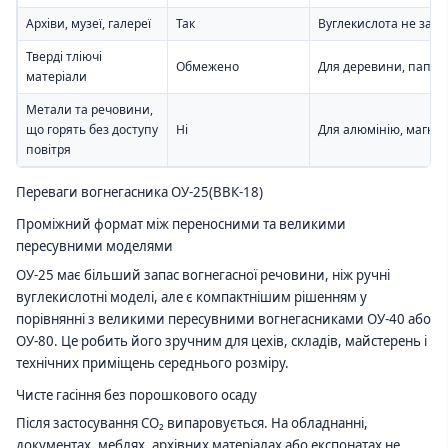
Архіви, музеї, галереї
Так
Вуглекислота не зали
Тверді тліючі
Обмежено
Для деревини, паперу
матеріали
Метали та речовини,
що горять без доступу
Ні
Для алюмінію, магнію
повітря
Переваги вогнегасника ОУ-25(ВВК-18)
Проміжний формат між переносними та великими
пересувними моделями
ОУ-25 має більший запас вогнегасної речовини, ніж ручні
вуглекислотні моделі, але є компактнішим рішенням у
порівнянні з великими пересувними вогнегасниками ОУ-40 або
ОУ-80. Це робить його зручним для цехів, складів, майстерень і
технічних приміщень середнього розміру.
Чисте гасіння без порошкового осаду
Після застосування CO₂ випаровується. На обладнанні,
документах, меблях, архівних матеріалах або експонатах не