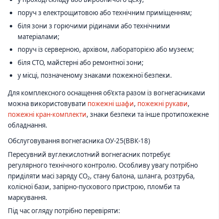
поруч з електрощитовою або технічним приміщенням;
біля зони з горючими рідинами або технічними
матеріалами;
поруч із серверною, архівом, лабораторією або музеєм;
біля СТО, майстерні або ремонтної зони;
у місці, позначеному знаками пожежної безпеки.
Для комплексного оснащення об’єкта разом із вогнегасниками
можна використовувати
пожежні шафи
,
пожежні рукави
,
пожежні кран-комплекти
, знаки безпеки та інше протипожежне
обладнання.
Обслуговування вогнегасника ОУ-25(ВВК-18)
Пересувний вуглекислотний вогнегасник потребує
регулярного технічного контролю. Особливу увагу потрібно
приділяти масі заряду CO₂, стану балона, шланга, розтруба,
колісної бази, запірно-пускового пристрою, пломби та
маркування.
Під час огляду потрібно перевіряти: