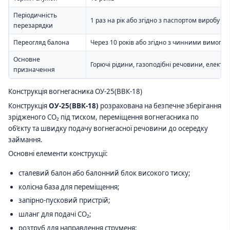
Періодичність
1 раз на рік або згідно з паспортом виробу 
перезарядки
Переогляд балона
Через 10 років або згідно з чинними вимога
Основне
Горючі рідини, газоподібні речовини, електр
призначення
Конструкція вогнегасника ОУ-25(ВВК-18)
Конструкція
ОУ-25(ВВК-18)
розрахована на безпечне зберігання
зрідженого CO₂ під тиском, переміщення вогнегасника по
об’єкту та швидку подачу вогнегасної речовини до осередку
займання.
Основні елементи конструкції:
сталевий балон або балонний блок високого тиску;
колісна база для переміщення;
запірно-пусковий пристрій;
шланг для подачі CO₂;
розтруб для направлення струменя;