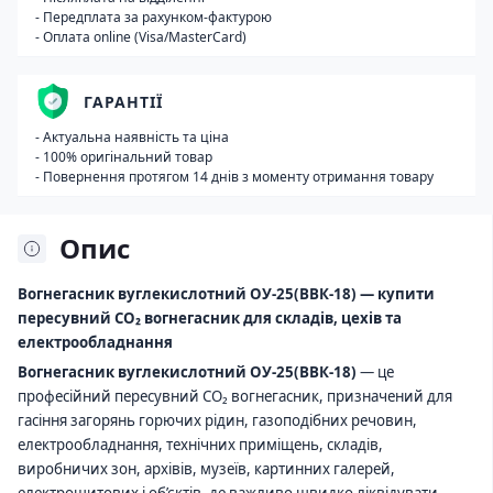
- Передплата за рахунком-фактурою
- Оплата online (Visa/MasterCard)
ГАРАНТІЇ
- Актуальна наявність та ціна
- 100% оригінальний товар
- Повернення протягом 14 днів з моменту отримання товару
Опис
Вогнегасник вуглекислотний ОУ-25(ВВК-18) — купити
пересувний CO₂ вогнегасник для складів, цехів та
електрообладнання
Вогнегасник вуглекислотний ОУ-25(ВВК-18)
— це
професійний пересувний CO₂ вогнегасник, призначений для
гасіння загорянь горючих рідин, газоподібних речовин,
електрообладнання, технічних приміщень, складів,
виробничих зон, архівів, музеїв, картинних галерей,
електрощитових і об’єктів, де важливо швидко ліквідувати