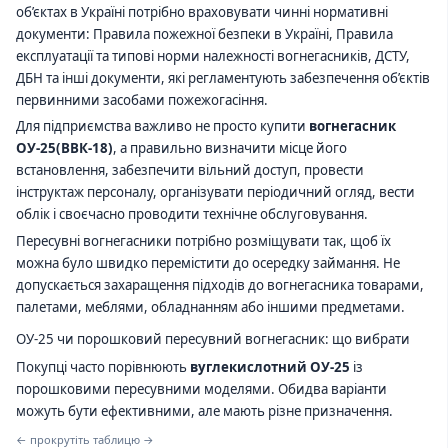
об’єктах в Україні потрібно враховувати чинні нормативні
документи: Правила пожежної безпеки в Україні, Правила
експлуатації та типові норми належності вогнегасників, ДСТУ,
ДБН та інші документи, які регламентують забезпечення об’єктів
первинними засобами пожежогасіння.
Для підприємства важливо не просто купити
вогнегасник
ОУ-25(ВВК-18)
, а правильно визначити місце його
встановлення, забезпечити вільний доступ, провести
інструктаж персоналу, організувати періодичний огляд, вести
облік і своєчасно проводити технічне обслуговування.
Пересувні вогнегасники потрібно розміщувати так, щоб їх
можна було швидко перемістити до осередку займання. Не
допускається захаращення підходів до вогнегасника товарами,
палетами, меблями, обладнанням або іншими предметами.
ОУ-25 чи порошковий пересувний вогнегасник: що вибрати
Покупці часто порівнюють
вуглекислотний ОУ-25
із
порошковими пересувними моделями. Обидва варіанти
можуть бути ефективними, але мають різне призначення.
← прокрутіть таблицю →