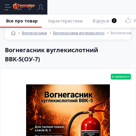
Все про товар
Характеристики
Відгуків
0
Вогнегасники
Вогнегасники вуглекислотні
Вогнегасник 
Вогнегасник вуглекислотний
ВВК-5(ОУ-7)
в наявності