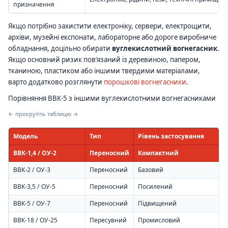
призначення
Якщо потрібно захистити електроніку, сервери, електрощити,
архіви, музейні експонати, лабораторне або дороге виробниче
обладнання, доцільно обирати
вуглекислотний вогнегасник
.
Якщо основний ризик пов’язаний із деревиною, папером,
тканиною, пластиком або іншими твердими матеріалами,
варто додатково розглянути
порошкові вогнегасники
.
Порівняння ВВК-5 з іншими вуглекислотними вогнегасниками
← прокрутіть таблицю →
Модель
Тип
Рівень застосування
ВВК-1,4 / ОУ-2
Переносний
Компактний
А
ВВК-2 / ОУ-3
Переносний
Базовий
О
ВВК-3,5 / ОУ-5
Переносний
Посилений
С
ВВК-5 / ОУ-7
Переносний
Підвищений
Т
ВВК-18 / ОУ-25
Пересувний
Промисловий
В