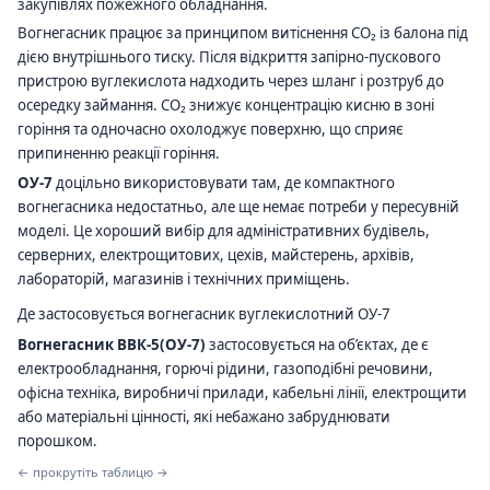
закупівлях пожежного обладнання.
Вогнегасник працює за принципом витіснення CO₂ із балона під
дією внутрішнього тиску. Після відкриття запірно-пускового
пристрою вуглекислота надходить через шланг і розтруб до
осередку займання. CO₂ знижує концентрацію кисню в зоні
горіння та одночасно охолоджує поверхню, що сприяє
припиненню реакції горіння.
ОУ-7
доцільно використовувати там, де компактного
вогнегасника недостатньо, але ще немає потреби у пересувній
моделі. Це хороший вибір для адміністративних будівель,
серверних, електрощитових, цехів, майстерень, архівів,
лабораторій, магазинів і технічних приміщень.
Де застосовується вогнегасник вуглекислотний ОУ-7
Вогнегасник ВВК-5(ОУ-7)
застосовується на об’єктах, де є
електрообладнання, горючі рідини, газоподібні речовини,
офісна техніка, виробничі прилади, кабельні лінії, електрощити
або матеріальні цінності, які небажано забруднювати
порошком.
← прокрутіть таблицю →