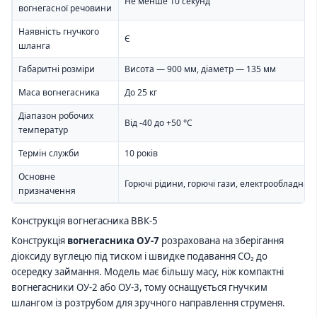
Не менше 10 секунд
вогнегасної речовини
Наявність гнучкого
Є
шланга
Габаритні розміри
Висота — 900 мм, діаметр — 135 мм
Маса вогнегасника
До 25 кг
Діапазон робочих
Від -40 до +50 °C
температур
Термін служби
10 років
Основне
Горючі рідини, горючі гази, електрообладнан
призначення
Конструкція вогнегасника ВВК-5
Конструкція
вогнегасника ОУ-7
розрахована на зберігання
діоксиду вуглецю під тиском і швидке подавання CO₂ до
осередку займання. Модель має більшу масу, ніж компактні
вогнегасники ОУ-2 або ОУ-3, тому оснащується гнучким
шлангом із розтрубом для зручного направлення струменя.