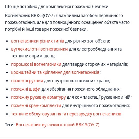
Що ще потрібно для комплексної пожежної безпеки
Вогнегасник ВВК-5(ОУ-7) є важливим засобом первинного
пожежогасіння, але для повноцінного оснащення об’єкта часто
потрібні й інші товари пожежної безпеки.
вогнегасники різних типів
для різних зон об’єкта;
вуглекислотні вогнегасники
для електрообладнання та
технічних приміщень;
порошкові вогнегасники
для твердих горючих матеріалів;
кронштейни та кріплення для вогнегасників
;
пожежні рукави
для внутрішніх пожежних кранів;
пожежні шафи
для зберігання пожежного обладнання;
пожежну рукавну арматуру
для комплектації рукавних ліній;
пожежні кран-комплекти
для внутрішнього пожежогасіння;
технічне обслуговування та перезарядку вогнегасників
.
Теги:
Вогнегасник вуглекислотний ВВК-5(ОУ-7)