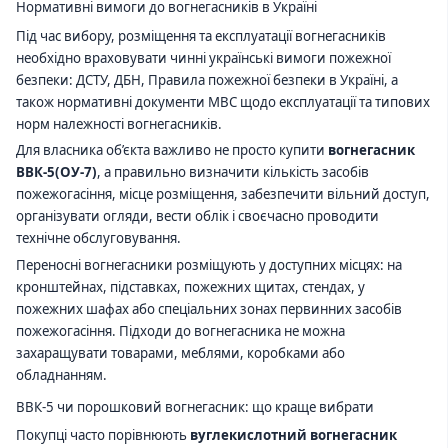
Нормативні вимоги до вогнегасників в Україні
Під час вибору, розміщення та експлуатації вогнегасників
необхідно враховувати чинні українські вимоги пожежної
безпеки: ДСТУ, ДБН, Правила пожежної безпеки в Україні, а
також нормативні документи МВС щодо експлуатації та типових
норм належності вогнегасників.
Для власника об’єкта важливо не просто купити
вогнегасник
ВВК-5(ОУ-7)
, а правильно визначити кількість засобів
пожежогасіння, місце розміщення, забезпечити вільний доступ,
організувати огляди, вести облік і своєчасно проводити
технічне обслуговування.
Переносні вогнегасники розміщують у доступних місцях: на
кронштейнах, підставках, пожежних щитах, стендах, у
пожежних шафах або спеціальних зонах первинних засобів
пожежогасіння. Підходи до вогнегасника не можна
захаращувати товарами, меблями, коробками або
обладнанням.
ВВК-5 чи порошковий вогнегасник: що краще вибрати
Покупці часто порівнюють
вуглекислотний вогнегасник