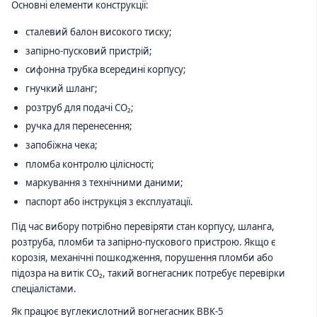
Основні елементи конструкції:
сталевий балон високого тиску;
запірно-пусковий пристрій;
сифонна трубка всередині корпусу;
гнучкий шланг;
розтруб для подачі CO₂;
ручка для перенесення;
запобіжна чека;
пломба контролю цілісності;
маркування з технічними даними;
паспорт або інструкція з експлуатації.
Під час вибору потрібно перевіряти стан корпусу, шланга,
розтруба, пломби та запірно-пускового пристрою. Якщо є
корозія, механічні пошкодження, порушення пломби або
підозра на витік CO₂, такий вогнегасник потребує перевірки
спеціалістами.
Як працює вуглекислотний вогнегасник ВВК-5