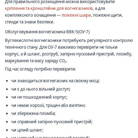
Для правильного розміщення можна використовувати
кріплення та кронштейни для вогнегасників
, а для
комплексного оснащення —
пожежні шафи
, пожежні щити,
стенди та знаки безпеки.
Обслуговування вогнегасника ВВК-5(ОУ-7)
Вуглекислотні вогнегасники потребують регулярного контролю
технічного стану. Для ОУ-7 важливо перевіряти не тільки
корпус, а й шланг, розтруб, запірно-пусковий пристрій, пломбу,
маркування та масу заряду CO₂.
Під час огляду потрібно перевірити:
чи знаходиться вогнегасник на своєму місці;
чи є до нього вільний доступ;
чи не пошкоджений корпус;
чи немає корозії, тріщин або вм’ятин;
чи збережена пломба;
чи справний запірно-пусковий пристрій;
чи цілий шланг;