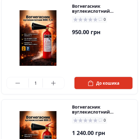
Вогнегасник
вуглекислотний
ВВК-1,4(ОУ 2)
0
950.00 грн
в наявності
До кошика
Вогнегасник
вуглекислотний
ВВК2(ОУ3)
0
1 240.00 грн