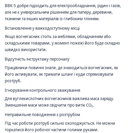
ВВК-5 добре підходить для електрообладнання, рідин і газів,
але не є універсальним рішенням для паперу, деревини,
тканини та інших матеріалів із глибоким тлінням.
Встановлення у важкодоступному місці
Якщо вогнегасник стоїть за меблями, обладнанням або
складськими товарами, у момент пожежі його буде складно
швидко використати.
Відсутність інструктажу персоналу
Працівники повинні знати, де знаходиться вогнегасник, як
його активувати, як тримати шланг і куди спрямовувати
розтруб.
Ігнорування контрольного зважування
Для вуглекислотних вогнегасників важлива маса заряду.
Зменшення маси може свідчити про витік CO₂.
Неправильне поводження з розтрубом
Під час роботи розтруб сильно охолоджується. Не можна
торкатися його робочої частини голими руками.