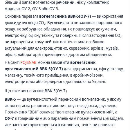
більший запас вогнегасної речовини, ніж у компактних
моделях ОУ-2, ОУ-3 або ОУ-5.
Основна перевага
вогнегасника ВВК-5(ОУ-7)
— використання
діоксиду вуглецю CO₂. Вуглекислота не залишає порошкового
осаду, не забруднює обладнання, не пошкоджує документи,
електроніку, офісну техніку та поверхні. Після застосування CO₂
випаровується, тому цей тип вогнегасника особливо
актуальний для електрощитових, серверних, архівів, музеїв,
офісів, лабораторій і приміщень з дорогим обладнанням.
На сайті
POJSNAB
можна замовити
вогнегасник
вуглекислотний ВВК-5(ОУ-7)
для підприємства, офісу, складу,
магазину, технічного приміщення, виробничої зони,
електрощитової або серверної з доставкою по Україні.
Що таке вогнегасник ВВК-5(ОУ-7)
ВВК-5
— це вуглекислотний переносний вогнегасник, у якому
як вогнегасна речовина використовується діоксид вуглецю.
Позначення “ВВК” означає “вогнегасник вуглекислотний”, а
ОУ-7
є традиційним або паралельним позначенням цієї моделі,
яке часто використовується в каталогах, технічних описах і