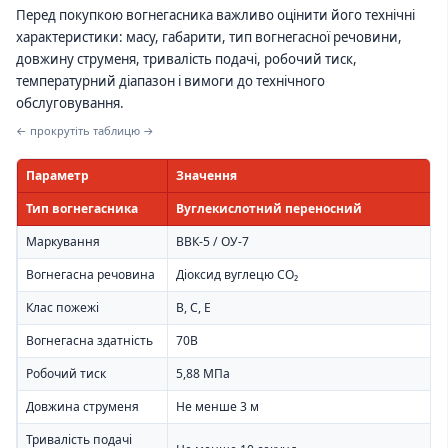
Перед покупкою вогнегасника важливо оцінити його технічні
характеристики: масу, габарити, тип вогнегасної речовини,
довжину струменя, тривалість подачі, робочий тиск,
температурний діапазон і вимоги до технічного
обслуговування.
← прокрутіть таблицю →
Параметр
Значення
Тип вогнегасника
Вуглекислотний переносний
Маркування
ВВК-5 / ОУ-7
Вогнегасна речовина
Діоксид вуглецю CO₂
Клас пожежі
B, C, E
Вогнегасна здатність
70B
Робочий тиск
5,88 МПа
Довжина струменя
Не менше 3 м
Тривалість подачі