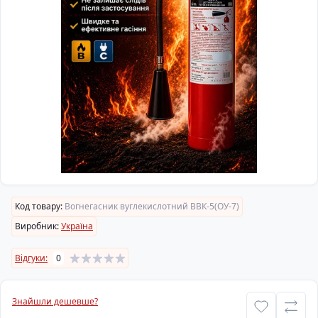
Код товару:
Вогнегасник вуглекислотний ВВК-5(ОУ-7)
Виробник:
Україна
Відгуки:
0
Знайшли дешевше?