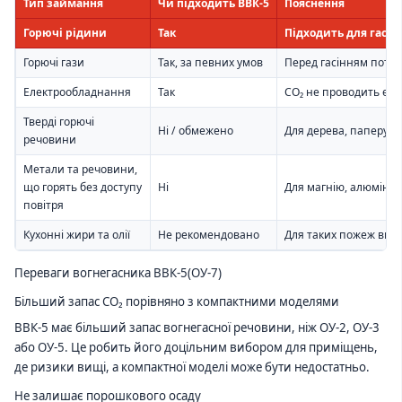
Тип займання
Чи підходить ВВК-5
Пояснення
Горючі рідини
Так
Підходить для гасін
Горючі гази
Так, за певних умов
Перед гасінням потрі
Електрообладнання
Так
CO₂ не проводить еле
Тверді горючі
Ні / обмежено
Для дерева, паперу, 
речовини
Метали та речовини,
що горять без доступу
Ні
Для магнію, алюмінію,
повітря
Кухонні жири та олії
Не рекомендовано
Для таких пожеж вико
Переваги вогнегасника ВВК-5(ОУ-7)
Більший запас CO₂ порівняно з компактними моделями
ВВК-5 має більший запас вогнегасної речовини, ніж ОУ-2, ОУ-3
або ОУ-5. Це робить його доцільним вибором для приміщень,
де ризики вищі, а компактної моделі може бути недостатньо.
Не залишає порошкового осаду