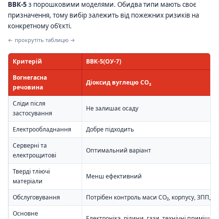
ВВК-5
з порошковими моделями. Обидва типи мають своє
призначення, тому вибір залежить від пожежних ризиків на
конкретному об’єкті.
← прокрутіть таблицю →
Критерій
ВВК-5(ОУ-7)
Вогнегасна
Діоксид вуглецю CO₂
речовина
Сліди після
Не залишає осаду
застосування
Електрообладнання
Добре підходить
Серверні та
Оптимальний варіант
електрощитові
Тверді тліючі
Менш ефективний
матеріали
Обслуговування
Потрібен контроль маси CO₂, корпусу, ЗПП, ш
Основне
Електроніка, рідини, гази, технічні приміщен