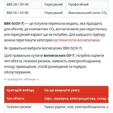
ВВК-28 / ОУ-40
Пересувний
Професійний
Ц
ВВК-56 / ОУ-80
Пересувний
Максимальний запас CO₂
В
ВВК-5(ОУ-7)
— це потужна переносна модель, яка підходить
для об’єктів, де компактних CO₂ вогнегасників уже недостатньо,
але пересувний варіант ще не потрібен. Для ширшого підбору
можна переглянути категорію
вуглекислотні вогнегасники
.
Як правильно вибрати вогнегасник ВВК-5(ОУ-7)
Щоб правильно купити
вогнегасник ОУ-7
, потрібно оцінити
тип об’єкта, пожежні ризики, наявність електрообладнання,
площу приміщення, спосіб розміщення та порядок
обслуговування.
← прокрутіть таблицю →
Критерій вибору
На що звернути увагу
Тип об’єкта
Офіс, серверна, електрощитова, склад, ма
Пожежні ризики
Горючі рідини, гази, електрообладнання, кабел