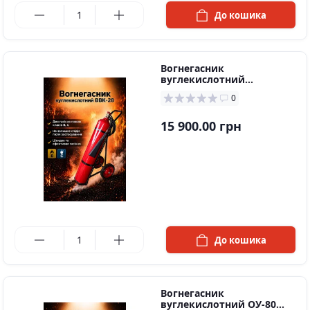
До кошика
Вогнегасник
вуглекислотний
ВВК-28(ОУ-40)
0
15 900.00 грн
в наявності
До кошика
Вогнегасник
вуглекислотний ОУ-80