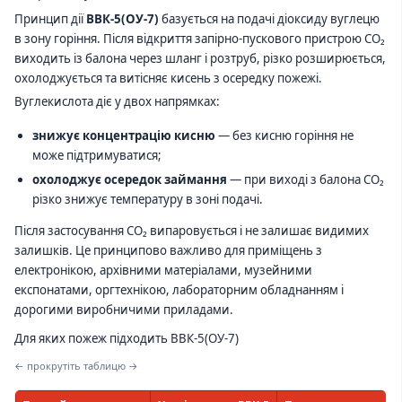
Принцип дії
ВВК-5(ОУ-7)
базується на подачі діоксиду вуглецю
в зону горіння. Після відкриття запірно-пускового пристрою CO₂
виходить із балона через шланг і розтруб, різко розширюється,
охолоджується та витісняє кисень з осередку пожежі.
Вуглекислота діє у двох напрямках:
знижує концентрацію кисню
— без кисню горіння не
може підтримуватися;
охолоджує осередок займання
— при виході з балона CO₂
різко знижує температуру в зоні подачі.
Після застосування CO₂ випаровується і не залишає видимих
залишків. Це принципово важливо для приміщень з
електронікою, архівними матеріалами, музейними
експонатами, оргтехнікою, лабораторним обладнанням і
дорогими виробничими приладами.
Для яких пожеж підходить ВВК-5(ОУ-7)
← прокрутіть таблицю →