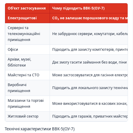
Об’єкт застосування
Чому підходить ВВК-5(ОУ-7)
Електрощитові
CO₂ не залишає порошкового осаду та мож
Серверні та
телекомунікаційні
Не забруднює сервери, комутатори, кабельн
приміщення
Офіси
Підходить для захисту комп’ютерів, принтерів
Архіви, музеї,
Дає змогу гасити займання без води, піни т
бібліотеки
Майстерні та СТО
Може застосовуватися для гасіння електроін
Виробничі
Підходить для локального захисту технічних з
приміщення
Магазини та торгові
Може використовуватися в касових зонах, офі
приміщення
Житловий сектор
Підходить для гаражів, приватних майстерень
Технічні характеристики ВВК-5(ОУ-7)