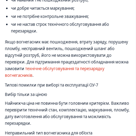
чи наявний і не пошкоджений розтруб;
чи добре читається маркування;
чи не потрібне контрольне зважування;
чи не настав строк технічного обслуговування або
перезарядки.
Якщо вогнегасник має пошкодження, втрату заряду, порушену
пломбу, несправний вентиль, пошкоджений шланг або
відсутній розтруб, його не можна використовувати до
перевірки. Для підтримання працездатності обладнання можна
замовити
технічне обслуговування та перезарядку
вогнегасників
.
Типові помилки при виборі та експлуатації ОУ-7
Вибір тільки за ціною
Найнижча ціна не повинна бути головним критерієм. Важливо
перевірити технічний стан, комплектацію, маркування, пломбу,
дату виготовлення або обслуговування та можливість
перезарядки.
Неправильний тип вогнегасника для об’єкта