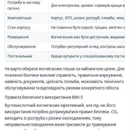
Потреба в чистому
Для електроніки, архівів і серверів краще ви
гасінні
Комплектація
Корпус, ЗПП, шланг, розтруб, пломба, чека, 
Стан корпусу
Не повинно бути корозії, тріщин, вм’ятин аб
Розміщення
Вогнегасник має бути доступним, видимим і
Обслуговування
Потрібен регулярний огляд, контроль маси за
Постачальник
Краще купувати у спеціалізованому постач
Не варто обирати вогнегасник тільки за найнижчою ціною. Для
пожежної безпеки важливі справність, правильне маркування,
наявність документів, цілісність пломби, можливість технічного
обслуговування та відповідність умовам конкретного об’єкта.
Правила безпечного використання ВВК-5
Вуглекислотний вогнегасник ефективний, але під час його
використання потрібно дотримуватися правил безпеки. CO₂
виходить із розтруба з різким охолодженням, тому
неправильне поводження може призвести до травмування