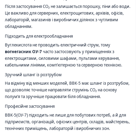
Після застосування CO₂ не залишається порошку, піни або води.
Це важливо для серверних, електрощитових, архівів, офісів,
лабораторій, магазинів і виробничих ділянок з чутливим
обладнанням.
Підходить для електрообладнання
Вуглекислота не проводить електричний струм, тому
вогнегасник ОУ-7
часто застосовують у приміщеннях з
електрощитами, силовими шафами, пультами керування,
кабельними лініями, комп’ютерною та серверною технікою.
Зручний шланг із розтрубом
На відміну від менших моделей, ВВК-5 має шланг із розтрубом,
що дозволяє точніше направляти струмінь CO₂ на основу
полум’я та зручніше працювати біля обладнання.
Професійне застосування
ВВК-5(ОУ-7) підходить не лише для побутових потреб, а й для
підприємств, організацій, офісних центрів, складів, майстерень,
технічних приміщень, лабораторій і виробничих зон.