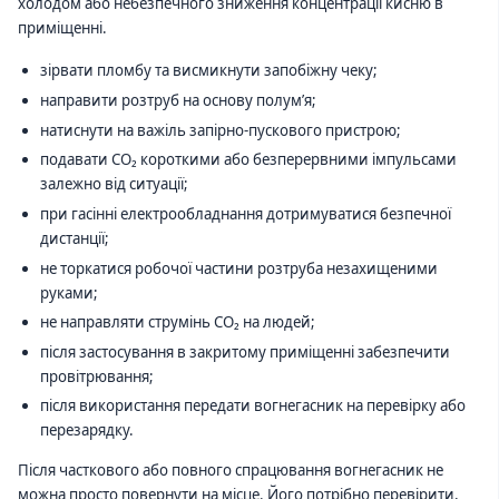
холодом або небезпечного зниження концентрації кисню в
приміщенні.
зірвати пломбу та висмикнути запобіжну чеку;
направити розтруб на основу полум’я;
натиснути на важіль запірно-пускового пристрою;
подавати CO₂ короткими або безперервними імпульсами
залежно від ситуації;
при гасінні електрообладнання дотримуватися безпечної
дистанції;
не торкатися робочої частини розтруба незахищеними
руками;
не направляти струмінь CO₂ на людей;
після застосування в закритому приміщенні забезпечити
провітрювання;
після використання передати вогнегасник на перевірку або
перезарядку.
Після часткового або повного спрацювання вогнегасник не
можна просто повернути на місце. Його потрібно перевірити,