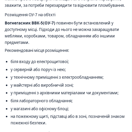
зважити, за потреби перезарядити та відновити пломбування.
Розміщення ОУ-7 на об’єкті
Вогнегасник ВВК-5(ОУ-7)
повинен бути встановлений у
доступному місці. Підходи до нього не можна захаращувати
меблями, коробками, товаром, обладнанням або іншими
предметами.
Рекомендовані місця розміщення:
біля входу до електрощитової;
у серверній або поруч із нею;
у технічному приміщенні з електрообладнанням;
у майстерні або виробничій зоні;
у приміщенні з архівними матеріалами чи документами;
біля лабораторного обладнання;
у магазині або офісному блоці;
на пожежному щиті, підставці або в зоні, позначеній знаком
пожежної безпеки.