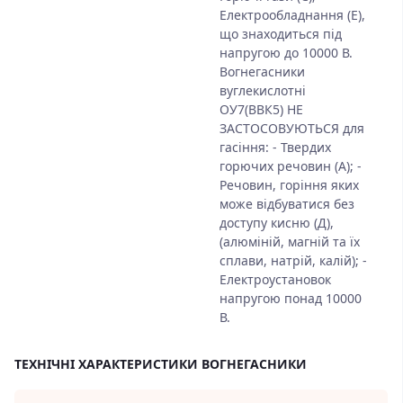
Електрообладнання (Е),
що знаходиться під
напругою до 10000 В.
Вогнегасники
вуглекислотні
ОУ7(ВВК5) НЕ
ЗАСТОСОВУЮТЬСЯ для
гасіння: - Твердих
горючих речовин (А); -
Речовин, горіння яких
може відбуватися без
доступу кисню (Д),
(алюміній, магній та їх
сплави, натрій, калій); -
Електроустановок
напругою понад 10000
В.
ТЕХНІЧНІ ХАРАКТЕРИСТИКИ ВОГНЕГАСНИКИ