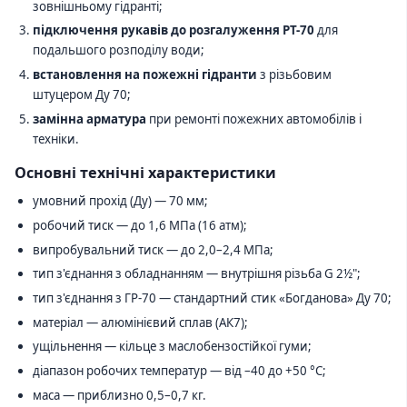
зовнішньому гідранті;
підключення рукавів до розгалуження РТ-70
для
подальшого розподілу води;
встановлення на пожежні гідранти
з різьбовим
штуцером Ду 70;
замінна арматура
при ремонті пожежних автомобілів і
техніки.
Основні технічні характеристики
умовний прохід (Ду) — 70 мм;
робочий тиск — до 1,6 МПа (16 атм);
випробувальний тиск — до 2,0–2,4 МПа;
тип з'єднання з обладнанням — внутрішня різьба G 2½";
тип з'єднання з ГР-70 — стандартний стик «Богданова» Ду 70;
матеріал — алюмінієвий сплав (АК7);
ущільнення — кільце з маслобензостійкої гуми;
діапазон робочих температур — від –40 до +50 °C;
маса — приблизно 0,5–0,7 кг.