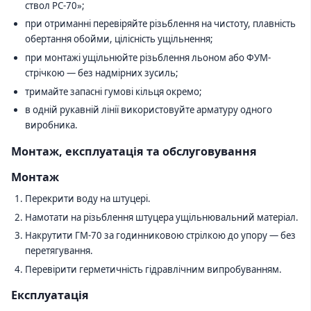
ствол РС-70»;
при отриманні перевіряйте різьблення на чистоту, плавність
обертання обойми, цілісність ущільнення;
при монтажі ущільнюйте різьблення льоном або ФУМ-
стрічкою — без надмірних зусиль;
тримайте запасні гумові кільця окремо;
в одній рукавній лінії використовуйте арматуру одного
виробника.
Монтаж, експлуатація та обслуговування
Монтаж
Перекрити воду на штуцері.
Намотати на різьблення штуцера ущільнювальний матеріал.
Накрутити ГМ-70 за годинниковою стрілкою до упору — без
перетягування.
Перевірити герметичність гідравлічним випробуванням.
Експлуатація