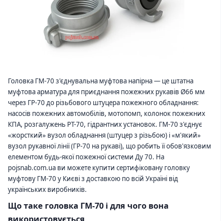
Головка ГМ-70 з'єднувальна муфтова напірна — це штатна
муфтова арматура для приєднання пожежних рукавів Ø66 мм
через ГР-70 до різьбового штуцера пожежного обладнання:
насосів пожежних автомобілів, мотопомп, колонок пожежних
КПА, розгалужень РТ-70, гідрантних установок. ГМ-70 з'єднує
«жорсткий» вузол обладнання (штуцер з різьбою) і «м'який»
вузол рукавної лінії (ГР-70 на рукаві), що робить її обов'язковим
елементом будь-якої пожежної системи Ду 70. На
pojsnab.com.ua ви можете купити сертифіковану головку
муфтову ГМ-70 у Києві з доставкою по всій Україні від
українських виробників.
Що таке головка ГМ-70 і для чого вона
використовується