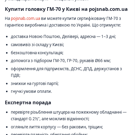
Купити головку ГМ-70 у Києві на pojsnab.com.ua
На
pojsnab.com.ua
ви можете купити сертифіковану ГМ-70 з
гарантією виробника і доставкою по Україні. Що отримуєте:
доставка Новою Поштою, Делівері, адресна — 1–3 дні;
самовивіз зі складу у Києві;
безкоштовна консультація;
допомога з підбором ГМ-70, ГР-70, рукавів Ø66 мм;
оформлення для підприємств, ДСНС, ДПД, держустанов з
ПДВ;
знижки на гуртові партії;
гнучкі умови оплати.
Експертна порада
перевірте різьблення штуцера на пожежному обладнанні —
стандарт G 2½", але можливі відмінності;
огляньте лиття корпусу — без раковин, тріщин;
перевірте плавність обертання обойми;