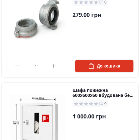
0
279.00 грн
в наявності
До кошика
Шафа пожежна
600х600х60 вбудована без
задньої стінки
0
1 000.00 грн