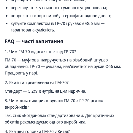
пересвідчіться у наявності гумового ущільнювача;
попросіть паспорт виробу і сертифікат відповідності;
купуйте комплектом із ГР-70 і рукавом Ø66 мм —
гарантована сумісність.
FAQ — часті запитання
1. Чим ГМ-70 відрізняється від ГР-70?
ГМ-70 — муфтова, накручується на різьбовий штуцер
обладнання. ГР-70 — рукавна, нав'язується на рукав Ø66 мм.
Працюють у парі.
2. Який тип різьблення на ГМ-70?
Стандарт — G 2½" внутрішня циліндрична.
3. Чи можна використовувати ГМ-70 з ГР-70 різних
виробників?
Так, стик «Богданова» стандартизований. Для критичних
об'єктів рекомендуємо одного виробника.
4. Яка ціна головки ГМ-70 у Києві?