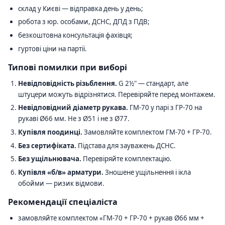
склад у Києві — відправка день у день;
робота з юр. особами, ДСНС, ДПД з ПДВ;
безкоштовна консультація фахівця;
гуртові ціни на партії.
Типові помилки при виборі
Невідповідність різьблення.
G 2½" — стандарт, але
штуцери можуть відрізнятися. Перевіряйте перед монтажем.
Невідповідний діаметр рукава.
ГМ-70 у парі з ГР-70 на
рукаві Ø66 мм. Не з Ø51 і не з Ø77.
Купівля поодинці.
Замовляйте комплектом ГМ-70 + ГР-70.
Без сертифіката.
Підстава для зауважень ДСНС.
Без ущільнювача.
Перевіряйте комплектацію.
Купівля «б/в» арматури.
Зношене ущільнення і ікла
обойми — ризик відмови.
Рекомендації спеціаліста
замовляйте комплектом «ГМ-70 + ГР-70 + рукав Ø66 мм +