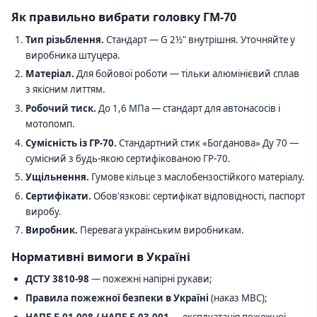
Як правильно вибрати головку ГМ-70
Тип різьблення.
Стандарт — G 2½" внутрішня. Уточняйте у
виробника штуцера.
Матеріал.
Для бойової роботи — тільки алюмінієвий сплав
з якісним литтям.
Робочий тиск.
До 1,6 МПа — стандарт для автонасосів і
мотопомп.
Сумісність із ГР-70.
Стандартний стик «Богданова» Ду 70 —
сумісний з будь-якою сертифікованою ГР-70.
Ущільнення.
Гумове кільце з маслобензостійкого матеріалу.
Сертифікати.
Обов'язкові: сертифікат відповідності, паспорт
виробу.
Виробник.
Перевага українським виробникам.
Нормативні вимоги в Україні
ДСТУ 3810-98
— пожежні напірні рукави;
Правила пожежної безпеки в Україні
(наказ МВС);
НАПБ Б.01.008 / НАПБ Б.03.001
— експлуатація пожежної