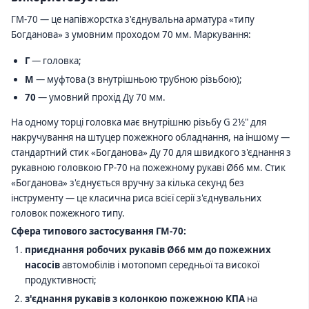
ГМ-70 — це напівжорстка з'єднувальна арматура «типу
Богданова» з умовним проходом 70 мм. Маркування:
Г
— головка;
М
— муфтова (з внутрішньою трубною різьбою);
70
— умовний прохід Ду 70 мм.
На одному торці головка має внутрішню різьбу G 2½" для
накручування на штуцер пожежного обладнання, на іншому —
стандартний стик «Богданова» Ду 70 для швидкого з'єднання з
рукавною головкою ГР-70 на пожежному рукаві Ø66 мм. Стик
«Богданова» з'єднується вручну за кілька секунд без
інструменту — це класична риса всієї серії з'єднувальних
головок пожежного типу.
Сфера типового застосування ГМ-70:
приєднання робочих рукавів Ø66 мм до пожежних
насосів
автомобілів і мотопомп середньої та високої
продуктивності;
з'єднання рукавів з колонкою пожежною КПА
на