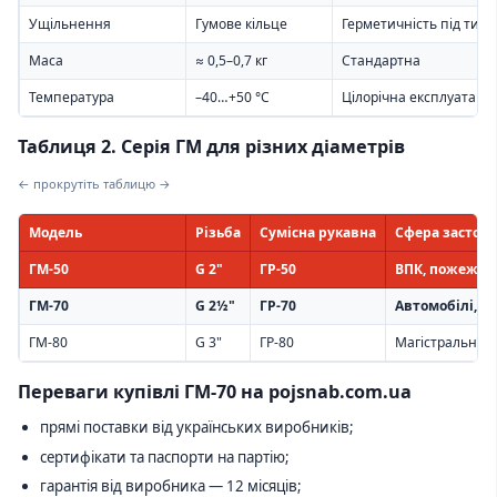
Ущільнення
Гумове кільце
Герметичність під тиск
Маса
≈ 0,5–0,7 кг
Стандартна
Температура
–40…+50 °C
Цілорічна експлуатація
Таблиця 2. Серія ГМ для різних діаметрів
← прокрутіть таблицю →
Модель
Різьба
Сумісна рукавна
Сфера застос
ГМ-50
G 2"
ГР-50
ВПК, пожежні
ГМ-70
G 2½"
ГР-70
Автомобілі, м
ГМ-80
G 3"
ГР-80
Магістральні на
Переваги купівлі ГМ-70 на pojsnab.com.ua
прямі поставки від українських виробників;
сертифікати та паспорти на партію;
гарантія від виробника — 12 місяців;