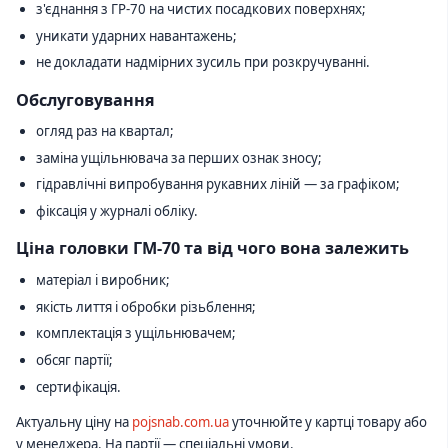
з'єднання з ГР-70 на чистих посадкових поверхнях;
уникати ударних навантажень;
не докладати надмірних зусиль при розкручуванні.
Обслуговування
огляд раз на квартал;
заміна ущільнювача за перших ознак зносу;
гідравлічні випробування рукавних ліній — за графіком;
фіксація у журналі обліку.
Ціна головки ГМ-70 та від чого вона залежить
матеріал і виробник;
якість лиття і обробки різьблення;
комплектація з ущільнювачем;
обсяг партії;
сертифікація.
Актуальну ціну на
pojsnab.com.ua
уточнюйте у картці товару або
у менеджера. На партії — спеціальні умови.