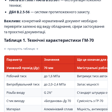
техніки;
ДБН В.2.5-56
— системи протипожежного захисту.
Важливо:
конкретний нормативний документ необхідно
перевіряти залежно від виду обладнання, сфери застосування
та проєктної документації.
Таблиця 1. Технічні характеристики ГМ-70
← прокрутіть таблицю →
Параметр
Значення
Що це означає для по
Умовний прохід (Ду)
70 мм
Магістральні робочі л
Робочий тиск
до 1,6 МПа
Витримує тиск автонас
Випробувальний тиск
до 2,0–2,4 МПа
Запас міцності
Різьба входу
G 2½"
Стандарт штуцера обл
Стик виходу
«Богданова» Ду 70
Сумісність з ГР-70
Матеріал
Алюмінієвий сплав
Міцність, антикорозія