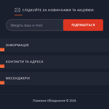
СЛІДКУЙТЕ ЗА НОВИНКАМИ ТА АКЦІЯМИ:
ПІДПИШІТЬСЯ
ІНФОРМАЦІЯ
Блог
КОНТАКТИ ТА АДРЕСА
Відгуки
Зворотній зв'язок
м. Київ, вул. Сирецько-садова, 17
Повернення товару
МЕСЕНДЖЕРИ
Карта сайту
ognetushiteli@ukr.net
Виробники
Telegram
Пн-Пт 9:00 – 18:00
Акції
Viber
Пожежне Обладнання © 2026
WhatsApp