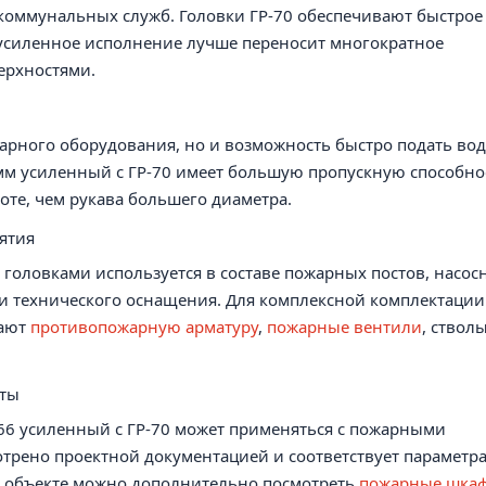
коммунальных служб. Головки ГР-70 обеспечивают быстрое
 усиленное исполнение лучше переносит многократное
ерхностями.
арного оборудования, но и возможность быстро подать вод
мм усиленный с ГР-70 имеет большую пропускную способно
боте, чем рукава большего диаметра.
ятия
 головками используется в составе пожарных постов, насос
и технического оснащения. Для комплексной комплектации
вают
противопожарную арматуру
,
пожарные вентили
, стволы
кты
66 усиленный с ГР-70 может применяться с пожарными
отрено проектной документацией и соответствует параметр
а объекте можно дополнительно посмотреть
пожарные шка