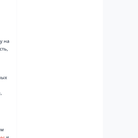
у на
сть,
ных
,
ам
фы
и