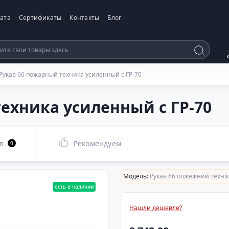
ата
Сертификаты
Контакты
Блог
Рукав 66 пожарный техника усиленный с ГР-70
ехника усиленный с ГР-70
в
Рекомендуем
0
Модель:
Рукав 66 пожежний технік
есть в наличии
Нашли дешевле?