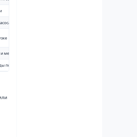
и
 насосами и мотопомпами
узке
 и механическому износу
оды под давлением
 или