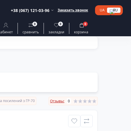
+38 (067) 121-03-96
Заказать звонок
UA
RU
0
0
0
кабинет
сравнить
закладки
корзина
а посилений з ГР-70
Отзывы:
0