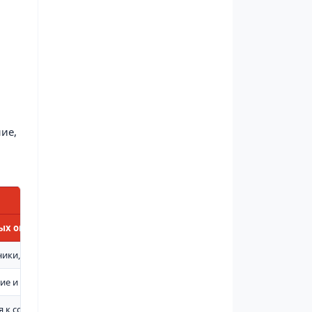
ие,
ых огнетушащих растворов под давлением
ики, мотопомп, складов и предприятий
ние и повышенные механические нагрузки
я к совместимой арматуре