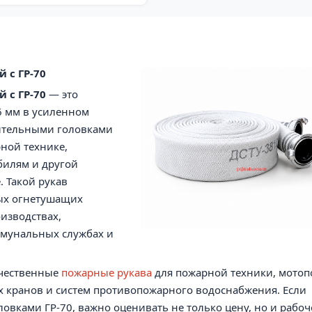
 с ГР-70
 с ГР-70
— это
 мм в усиленном
ительными головками
ной технике,
билям и другой
 Такой рукав
ных огнетушащих
оизводствах,
оммунальных службах и
чественные
пожарные рукава
для пожарной техники, мотоп
 кранов и систем противопожарного водоснабжения. Если
овками ГР-70, важно оценивать не только цену, но и рабоч