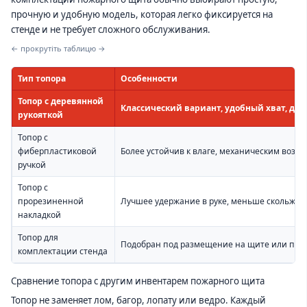
прочную и удобную модель, которая легко фиксируется на
стенде и не требует сложного обслуживания.
← прокрутіть таблицю →
Тип топора
Особенности
Топор с деревянной
Классический вариант, удобный хват, дос
рукояткой
Топор с
фиберпластиковой
Более устойчив к влаге, механическим возде
ручкой
Топор с
прорезиненной
Лучшее удержание в руке, меньше скольжен
накладкой
Топор для
Подобран под размещение на щите или пож
комплектации стенда
Сравнение топора с другим инвентарем пожарного щита
Топор не заменяет лом, багор, лопату или ведро. Каждый