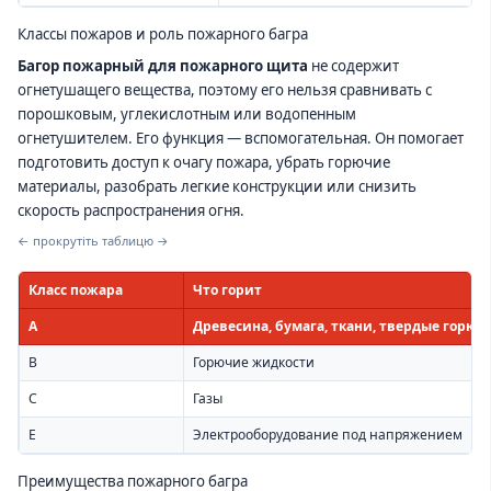
Классы пожаров и роль пожарного багра
Багор пожарный для пожарного щита
не содержит
огнетушащего вещества, поэтому его нельзя сравнивать с
порошковым, углекислотным или водопенным
огнетушителем. Его функция — вспомогательная. Он помогает
подготовить доступ к очагу пожара, убрать горючие
материалы, разобрать легкие конструкции или снизить
скорость распространения огня.
← прокрутіть таблицю →
Класс пожара
Что горит
A
Древесина, бумага, ткани, твердые горю
B
Горючие жидкости
C
Газы
E
Электрооборудование под напряжением
Преимущества пожарного багра