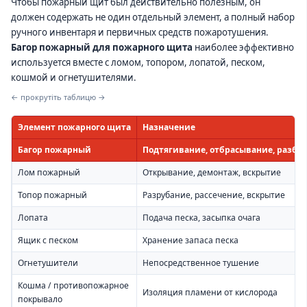
Чтобы пожарный щит был действительно полезным, он
должен содержать не один отдельный элемент, а полный набор
ручного инвентаря и первичных средств пожаротушения.
Багор пожарный для пожарного щита
наиболее эффективно
используется вместе с ломом, топором, лопатой, песком,
кошмой и огнетушителями.
← прокрутіть таблицю →
Элемент пожарного щита
Назначение
Багор пожарный
Подтягивание, отбрасывание, разбо
Лом пожарный
Открывание, демонтаж, вскрытие
Топор пожарный
Разрубание, рассечение, вскрытие
Лопата
Подача песка, засыпка очага
Ящик с песком
Хранение запаса песка
Огнетушители
Непосредственное тушение
Кошма / противопожарное
Изоляция пламени от кислорода
покрывало