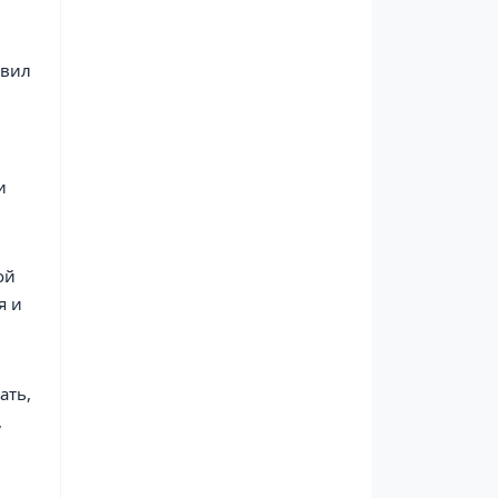
авил
и
ой
я и
ать,
,