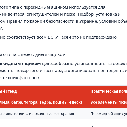
ого типа с перекидным ящиком используется для
инвентаря, огнетушителей и песка. Подбор, установка и
том Правил пожарной безопасности в Украине, условий объ
”.
о соответствует всем ДСТУ”, если это не подтверждено
ого типа с перекидным ящиком
ерекидным ящиком
целесообразно устанавливать на объект
лементы пожарного инвентаря, а организовать полноценны
внешних факторов.
ый стенд
Практическая пол
лома, багра, топора, ведра, кошмы и песка
Все элементы пожа
разливы топлива и локальные возгорания
Перекидной ящик у