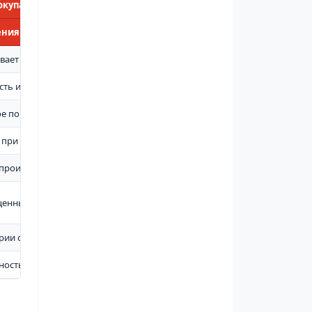
окупателя
ения пожарного инвентаря
вает хранение песка
сть и долговечность
ое повреждение инвентаря
 при локализации возгорания
, производства и открытых территорий
ценный пожарный пост
ории объекта
бностью в комплексном пожарном посту