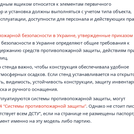
идным ящиком относится к элементам первичного
 и установка должны выполняться с учетом типа объекта,
ксплуатации, доступности для персонала и действующих пр
пожарной безопасности в Украине, утвержденные приказом
 безопасности в Украине определяют общие требования к
одержанию средств противопожарной защиты, действиям пр
лиц.
о стенда важно, чтобы конструкция обеспечивала удобное
атмосферных осадков. Если стенд устанавливается на открыт
ь, видимость, устойчивость конструкции, защиту инвентар
ска и ручного оснащения.
ксплуатируются системы противопожарной защиты, могут
14 “Системы противопожарной защиты”
. Однако не стоит пис
ствует всем ДСТУ”, если на странице не размещены паспорт
мент именно на эту модель либо партию.