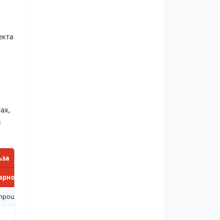
екта
ах,
й
ьза
рного поста собраны в одном месте
прощает быструю подачу песка