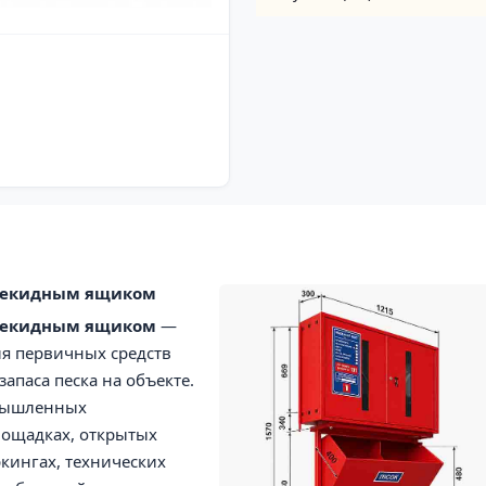
ерекидным ящиком
ерекидным ящиком
—
я первичных средств
апаса песка на объекте.
омышленных
лощадках, открытых
ркингах, технических