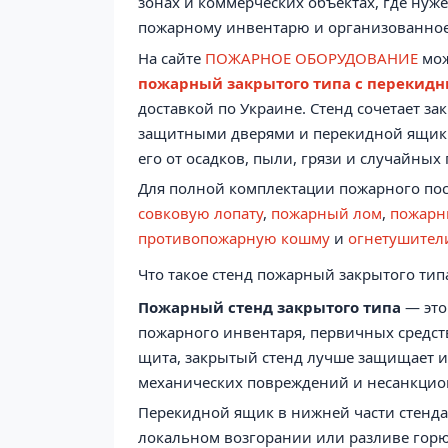
зонах и коммерческих объектах, где нуж
пожарному инвентарю и организованное
На сайте
ПОЖАРНОЕ ОБОРУДОВАНИЕ
мо
пожарный закрытого типа с перекид
доставкой по Украине. Стенд сочетает з
защитными дверями и перекидной ящик д
его от осадков, пыли, грязи и случайных
Для полной комплектации пожарного пос
совковую лопату
,
пожарный лом
,
пожарн
противопожарную кошму
и
огнетушител
Что такое стенд пожарный закрытого ти
Пожарный стенд закрытого типа
— это
пожарного инвентаря, первичных средст
щита, закрытый стенд лучше защищает и
механических повреждений и несанкцио
Перекидной ящик в нижней части стенда
локальном возгорании или разливе горюч