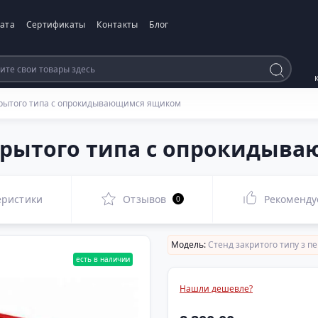
ата
Сертификаты
Контакты
Блог
рытого типа с опрокидывающимся ящиком
крытого типа с опрокидыв
еристики
Отзывов
Рекоменду
0
Модель:
Стенд закритого типу з 
есть в наличии
Нашли дешевле?