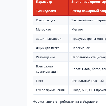
Параметр
Значение / ориентир
Тип изделия
Стенд пожарный зак
Конструкция
Закрытый щит + пере
Материал
Металл
Защитные двери
Предусмотрены конст
Ящик для песка
Перекидной
Размещение
Напольное / стациона
Возможная
Лопаты, лом, багор, т
комплектация
Цвет
Сигнальный красный
Сфера применения
Склад, АЗС, СТО, прои
Нормативные требования в Украине