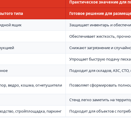
Практическое значение для п
рытого типа
Готовое решение для размещ
кидной ящик
Защищает инвентарь и обеспечи
Обеспечивает жесткость, прочно
рукцией
Снижают загрязнение и случайн
Упрощает быструю подачу песка
рное
Подходит для складов, АЗС, СТО
опор, ведро, кошма, огнетушители
Позволяет сформировать полно
Стенд легко заметить на террит
зводство, стройплощадка, паркинг
Подходит для объектов с потре