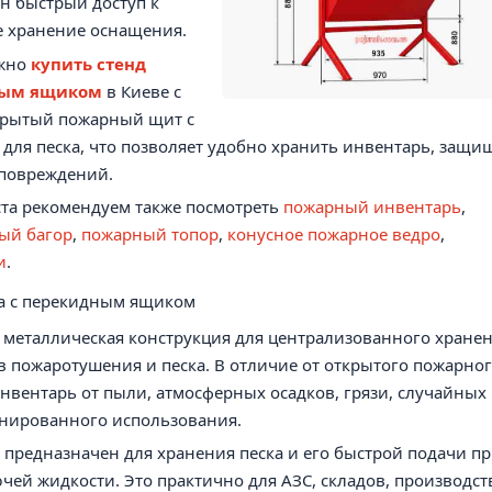
ен быстрый доступ к
 хранение оснащения.
жно
купить стенд
ным ящиком
в Киеве с
акрытый пожарный щит с
ля песка, что позволяет удобно хранить инвентарь, защи
 повреждений.
та рекомендуем также посмотреть
пожарный инвентарь
,
ый багор
,
пожарный топор
,
конусное пожарное ведро
,
и
.
па с перекидным ящиком
 металлическая конструкция для централизованного хране
в пожаротушения и песка. В отличие от открытого пожарно
нвентарь от пыли, атмосферных осадков, грязи, случайных
нированного использования.
 предназначен для хранения песка и его быстрой подачи п
ей жидкости. Это практично для АЗС, складов, производст