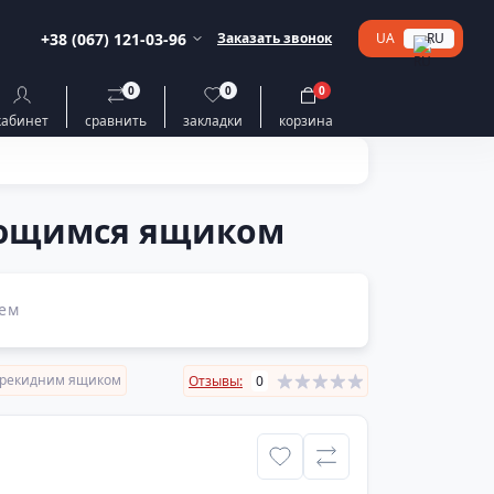
+38 (067) 121-03-96
Заказать звонок
UA
RU
0
0
0
кабинет
сравнить
закладки
корзина
ающимся ящиком
ем
перекидним ящиком
Отзывы:
0