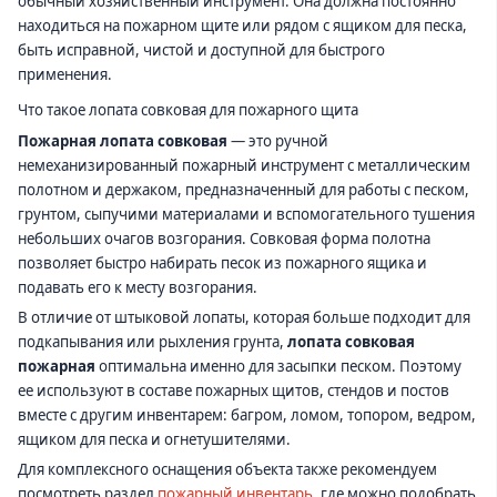
обычный хозяйственный инструмент. Она должна постоянно
находиться на пожарном щите или рядом с ящиком для песка,
быть исправной, чистой и доступной для быстрого
применения.
Что такое лопата совковая для пожарного щита
Пожарная лопата совковая
— это ручной
немеханизированный пожарный инструмент с металлическим
полотном и держаком, предназначенный для работы с песком,
грунтом, сыпучими материалами и вспомогательного тушения
небольших очагов возгорания. Совковая форма полотна
позволяет быстро набирать песок из пожарного ящика и
подавать его к месту возгорания.
В отличие от штыковой лопаты, которая больше подходит для
подкапывания или рыхления грунта,
лопата совковая
пожарная
оптимальна именно для засыпки песком. Поэтому
ее используют в составе пожарных щитов, стендов и постов
вместе с другим инвентарем: багром, ломом, топором, ведром,
ящиком для песка и огнетушителями.
Для комплексного оснащения объекта также рекомендуем
посмотреть раздел
пожарный инвентарь
, где можно подобрать