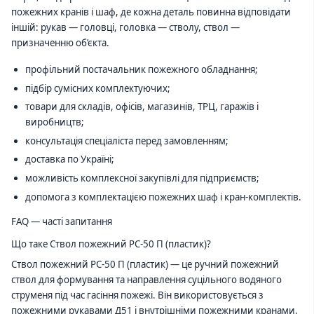
пожежних кранів і шаф, де кожна деталь повинна відповідати
іншій: рукав — головці, головка — стволу, ствол —
призначенню об’єкта.
профільний постачальник пожежного обладнання;
підбір сумісних комплектуючих;
товари для складів, офісів, магазинів, ТРЦ, гаражів і
виробництв;
консультація спеціаліста перед замовленням;
доставка по Україні;
можливість комплексної закупівлі для підприємств;
допомога з комплектацією пожежних шаф і кран-комплектів.
FAQ — часті запитання
Що таке Ствол пожежний РС-50 П (пластик)?
Ствол пожежний РС-50 П (пластик) — це ручний пожежний
ствол для формування та направлення суцільного водяного
струменя під час гасіння пожежі. Він використовується з
пожежними рукавами Д51 і внутрішніми пожежними кранами.