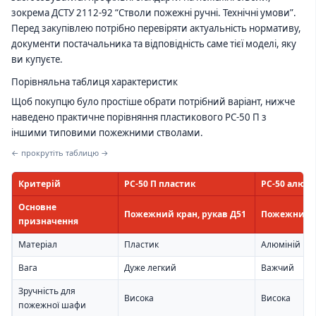
зокрема ДСТУ 2112-92 “Стволи пожежні ручні. Технічні умови”.
Перед закупівлею потрібно перевіряти актуальність нормативу,
документи постачальника та відповідність саме тієї моделі, яку
ви купуєте.
Порівняльна таблиця характеристик
Щоб покупцю було простіше обрати потрібний варіант, нижче
наведено практичне порівняння пластикового РС-50 П з
іншими типовими пожежними стволами.
← прокрутіть таблицю →
Критерій
РС-50 П пластик
РС-50 алюмі
Основне
Пожежний кран, рукав Д51
Пожежний к
призначення
Матеріал
Пластик
Алюміній
Вага
Дуже легкий
Важчий
Зручність для
Висока
Висока
пожежної шафи