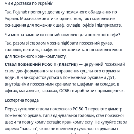
Чи є доставка по Україні?
Так, Pojsnab пропонує доставку пожежного обладнання по
Україні. Можна замовити як один ствол, так і комплексне
оснащення для пожежних шаф, складів, офісів і підприємств.
Чи можна замовити повний комплект для пожежної шафи?
Так, разом зі стволом можна підібрати пожежний рукав,
головки, вентиль, шафу, вогнегасники та інші комплектуючі
для пожежного кран-комплекту.
Ствол пожежний РС-50 П (пластик)
— це ручний пожежний
ствол для формування та направлення суцільного струменя
води. Він використовується з пожежними рукавами Д51,
внутрішніми пожежними кранами та шафами на складах, в
офісах, магазинах, гаражах, ОСББ і виробничих приміщеннях.
Експертна порада
Перед купівлею ствола пожежного РС-50 П перевірте діаметр
пожежного рукава, тип з’єднувальної головки, стан пожежної
шафи та повну комплектацію кран-комплекту. Не купуйте ствол
окремо “наосліп”, якщо не впевнені у сумісності з рукавом і