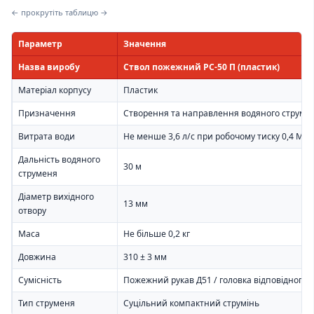
← прокрутіть таблицю →
Параметр
Значення
Назва виробу
Ствол пожежний РС-50 П (пластик)
Матеріал корпусу
Пластик
Призначення
Створення та направлення водяного струме
Витрата води
Не менше 3,6 л/с при робочому тиску 0,4 МП
Дальність водяного
30 м
струменя
Діаметр вихідного
13 мм
отвору
Маса
Не більше 0,2 кг
Довжина
310 ± 3 мм
Сумісність
Пожежний рукав Д51 / головка відповідного 
Тип струменя
Суцільний компактний струмінь