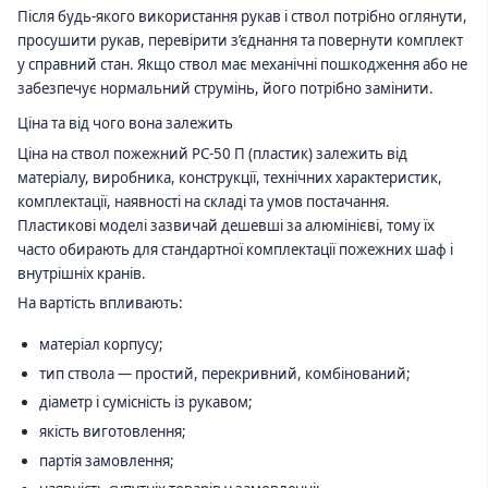
Після будь-якого використання рукав і ствол потрібно оглянути,
просушити рукав, перевірити з’єднання та повернути комплект
у справний стан. Якщо ствол має механічні пошкодження або не
забезпечує нормальний струмінь, його потрібно замінити.
Ціна та від чого вона залежить
Ціна на ствол пожежний РС-50 П (пластик) залежить від
матеріалу, виробника, конструкції, технічних характеристик,
комплектації, наявності на складі та умов постачання.
Пластикові моделі зазвичай дешевші за алюмінієві, тому їх
часто обирають для стандартної комплектації пожежних шаф і
внутрішніх кранів.
На вартість впливають:
матеріал корпусу;
тип ствола — простий, перекривний, комбінований;
діаметр і сумісність із рукавом;
якість виготовлення;
партія замовлення;