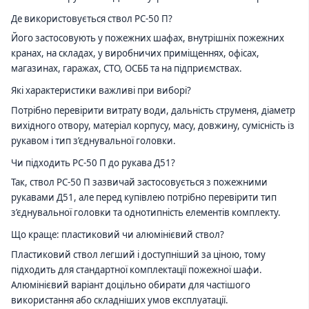
Де використовується ствол РС-50 П?
Його застосовують у пожежних шафах, внутрішніх пожежних
кранах, на складах, у виробничих приміщеннях, офісах,
магазинах, гаражах, СТО, ОСББ та на підприємствах.
Які характеристики важливі при виборі?
Потрібно перевірити витрату води, дальність струменя, діаметр
вихідного отвору, матеріал корпусу, масу, довжину, сумісність із
рукавом і тип з’єднувальної головки.
Чи підходить РС-50 П до рукава Д51?
Так, ствол РС-50 П зазвичай застосовується з пожежними
рукавами Д51, але перед купівлею потрібно перевірити тип
з’єднувальної головки та однотипність елементів комплекту.
Що краще: пластиковий чи алюмінієвий ствол?
Пластиковий ствол легший і доступніший за ціною, тому
підходить для стандартної комплектації пожежної шафи.
Алюмінієвий варіант доцільно обирати для частішого
використання або складніших умов експлуатації.