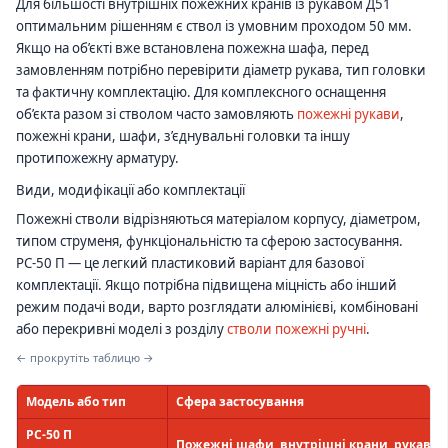
Для більшості внутрішніх пожежних кранів із рукавом Д51
оптимальним рішенням є ствол із умовним проходом 50 мм.
Якщо на об’єкті вже встановлена пожежна шафа, перед
замовленням потрібно перевірити діаметр рукава, тип головки
та фактичну комплектацію. Для комплексного оснащення
об’єкта разом зі стволом часто замовляють
пожежні рукави
,
пожежні крани, шафи, з’єднувальні головки та іншу
протипожежну арматуру.
Види, модифікації або комплектації
Пожежні стволи відрізняються матеріалом корпусу, діаметром,
типом струменя, функціональністю та сферою застосування.
РС-50 П — це легкий пластиковий варіант для базової
комплектації. Якщо потрібна підвищена міцність або інший
режим подачі води, варто розглядати алюмінієві, комбіновані
або перекривні моделі з розділу
стволи пожежні ручні
.
← прокрутіть таблицю →
Модель або тип
Сфера застосування
РС-50 П
Пожежні шафи, внутрішні крани, рукав Д