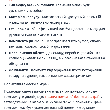
Тип з’єднувальної головки.
Елементи мають бути
сумісними між собою.
Матеріал корпусу.
Пластик легкий і доступний, алюміній
міцніший для інтенсивної експлуатації.
Стан пожежної шафи.
У шафі має бути достатньо місця для
рукава, ствола та інших елементів.
Комплектація крана.
Перевірте наявність рукава, ствола,
вентиля, головок, пломб і маркування.
Призначення об’єкта.
Для складу, виробництва або СТО
краще оцінювати не лише ціну, а й реальне навантаження на
обладнання.
Документи.
Запитуйте підтвердження якості, походження
товару та відповідність заявленим характеристикам.
Нормативні вимоги в Україні
Пожежний ствол є важливим елементом пожежного кран-
комплекту. Відповідно до
Правил пожежної безпеки в Україні
,
затверджених Наказом МВС України №1417, пожежний кран-
комплект має бути укомплектований пожежним рукавом