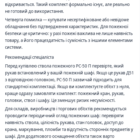
відкривається. Такий комплект формально існує, але реально
не готовий до використання.
Четверта помилка — купувати несертифіковане або невідоме
обладнання без підтвердження характеристик. Для пожежної
безпеки це критично: у разі пожежі важлива не лише наявність
товару, а його працездатність і сумісність з іншими елементами
системи.
Рекомендації спеціаліста
Перед купівлею ствола пожежного РС-50 П перевірте, який
рукав встановлений у вашій пожежній шафі. Якщо це рукав Д51
з відповідною головкою, РС-50 П зазвичай підходить для
стандартної комплектації. Якщо ви комплектуєте об’єкт з нуля,
краще одразу замовляти комплект: пожежний кран, рукав,
головки, ствол і шафу. Це зменшує ризик несумісності.
Для складів, виробництв і торгових об’єктів рекомендується
проводити періодичний огляд пожежних шаф: перевіряти
наявність ствола, цілісність рукава, стан головок, доступ до
крана, маркування, пломби та відсутність сторонніх предметів у
шафі. Для додаткового оснащення об’єкта також варто