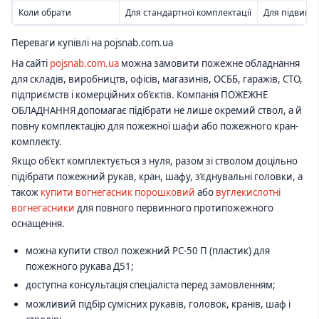
Коли обрати
Для стандартної комплектації
Для підвищен
Переваги купівлі на pojsnab.com.ua
На сайті
pojsnab.com.ua
можна замовити пожежне обладнання
для складів, виробництв, офісів, магазинів, ОСББ, гаражів, СТО,
підприємств і комерційних об’єктів. Компанія ПОЖЕЖНЕ
ОБЛАДНАННЯ допомагає підібрати не лише окремий ствол, а й
повну комплектацію для пожежної шафи або пожежного кран-
комплекту.
Якщо об’єкт комплектується з нуля, разом зі стволом доцільно
підібрати пожежний рукав, кран, шафу, з’єднувальні головки, а
також
купити вогнегасник порошковий
або
вуглекислотні
вогнегасники
для повного первинного протипожежного
оснащення.
можна купити ствол пожежний РС-50 П (пластик) для
пожежного рукава Д51;
доступна консультація спеціаліста перед замовленням;
можливий підбір сумісних рукавів, головок, кранів, шаф і