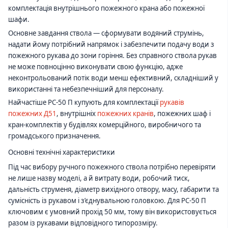
комплектація внутрішнього пожежного крана або пожежної
шафи.
Основне завдання ствола — сформувати водяний струмінь,
надати йому потрібний напрямок і забезпечити подачу води з
пожежного рукава до зони горіння. Без справного ствола рукав
не може повноцінно виконувати свою функцію, адже
неконтрольований потік води менш ефективний, складніший у
використанні та небезпечніший для персоналу.
Найчастіше РС-50 П купують для комплектації
рукавів
пожежних Д51
, внутрішніх
пожежних кранів
, пожежних шаф і
кран-комплектів у будівлях комерційного, виробничого та
громадського призначення.
Основні технічні характеристики
Під час вибору ручного пожежного ствола потрібно перевіряти
не лише назву моделі, а й витрату води, робочий тиск,
дальність струменя, діаметр вихідного отвору, масу, габарити та
сумісність із рукавом і з’єднувальною головкою. Для РС-50 П
ключовим є умовний прохід 50 мм, тому він використовується
разом із рукавами відповідного типорозміру.