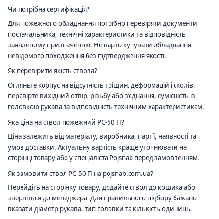
Чи потрібна сертифікація?
Для пожежного обладнання потрібно перевіряти документи
постачальника, технічні характеристики та відповідність
заявленому призначенню. Не варто купувати обладнання
невідомого походження без підтвердження якості.
Як перевірити якість ствола?
Огляньте корпус на відсутність тріщин, деформацій і сколів,
перевірте вихідний отвір, різьбу або з’єднання, сумісність із
головкою рукава та відповідність технічним характеристикам.
Яка ціна на ствол пожежний РС-50 П?
Ціна залежить від матеріалу, виробника, партії, наявності та
умов доставки. Актуальну вартість краще уточнювати на
сторінці товару або у спеціаліста Pojsnab перед замовленням.
Як замовити ствол РС-50 П на pojsnab.com.ua?
Перейдіть на сторінку товару, додайте ствол до кошика або
зверніться до менеджера. Для правильного підбору бажано
вказати діаметр рукава, тип головки та кількість одиниць.