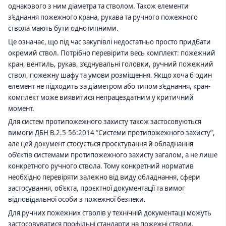
однакового з ним діаметра та стволом. Також елементи
з’єднання пожежного крана, рукава та ручного пожежного
ствола мають бути однотипними.
Це означає, що під час закупівлі недостатньо просто придбати
окремий ствол. Потрібно перевірити весь комплект: пожежний
кран, вентиль, рукав, з’єднувальні головки, ручний пожежний
ствол, пожежну шафу та умови розміщення. Якщо хоча б один
елемент не підходить за діаметром або типом з’єднання, кран-
комплект може виявитися непрацездатним у критичний
момент.
Для систем протипожежного захисту також застосовуються
вимоги ДБН В.2.5-56:2014 “Системи протипожежного захисту”,
але цей документ стосується проєктування й обладнання
об’єктів системами протипожежного захисту загалом, а не лише
конкретного ручного ствола. Тому конкретний норматив
необхідно перевіряти залежно від виду обладнання, сфери
застосування, об’єкта, проєктної документації та вимог
відповідальної особи з пожежної безпеки.
Для ручних пожежних стволів у технічній документації можуть
застосовуватися профільні стандарти на пожежні стволи,