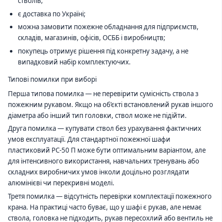
стволів;
є доставка по Україні;
можна замовити пожежне обладнання для підприємств,
складів, магазинів, офісів, ОСББ і виробництв;
покупець отримує рішення під конкретну задачу, а не
випадковий набір комплектуючих.
Типові помилки при виборі
Перша типова помилка — не перевірити сумісність ствола з
пожежним рукавом. Якщо на об’єкті встановлений рукав іншого
діаметра або інший тип головки, ствол може не підійти.
Друга помилка — купувати ствол без урахування фактичних
умов експлуатації. Для стандартної пожежної шафи
пластиковий РС-50 П може бути оптимальним варіантом, але
для інтенсивного використання, навчальних тренувань або
складних виробничих умов інколи доцільно розглядати
алюмінієві чи перекривні моделі.
Третя помилка — відсутність перевірки комплектації пожежного
крана. На практиці часто буває, що у шафі є рукав, але немає
ствола, головка не підходить, рукав пересохлий або вентиль не