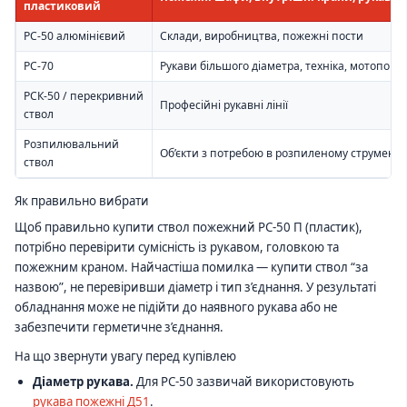
пластиковий
РС-50 алюмінієвий
Склади, виробництва, пожежні пости
РС-70
Рукави більшого діаметра, техніка, мотопомп
РСК-50 / перекривний
Професійні рукавні лінії
ствол
Розпилювальний
Об’єкти з потребою в розпиленому струмені
ствол
Як правильно вибрати
Щоб правильно купити ствол пожежний РС-50 П (пластик),
потрібно перевірити сумісність із рукавом, головкою та
пожежним краном. Найчастіша помилка — купити ствол “за
назвою”, не перевіривши діаметр і тип з’єднання. У результаті
обладнання може не підійти до наявного рукава або не
забезпечити герметичне з’єднання.
На що звернути увагу перед купівлею
Діаметр рукава.
Для РС-50 зазвичай використовують
рукава пожежні Д51
.