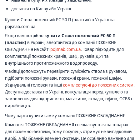
наявність супутніх товарів у замовленні;
доставка по Києву або Україні.
Купити Ствол пожежний РС-50 П (пластик) в Україні на
pojsnab.com.ua
Якщо вам потрібно
купити Ствол пожежний РС-50 П
(пластик)
в Україні, звертайтеся до компанії ПОЖЕЖНЕ
ОБЛАДНАННЯ на сайті
pojsnab.com.ua
. Товар підходить для
комплектації пожежних кранів, шаф, рукавів Д51 та
внутрішнього протипожежного водопроводу.
Фахівці допоможуть перевірити сумісність ствола з рукавом,
підібрати пожежні рукави, пожежні крани, пожежні шафи,
з’єднувальні головки та інші
комплектуючі до пожежних систем
.
Доступна доставка по Україні, консультація перед купівлею та
замовлення для підприємств, магазинів, складів, офісів, ОСББ і
виробництв.
Чому варто купити саме у компанії ПОЖЕЖНЕ ОБЛАДНАННЯ
Компанія ПОЖЕЖНЕ ОБЛАДНАННЯ спеціалізується на товарах
для пожежної безпеки, тому покупець отримує не випадковий
виріб, а підібраний елемент системи. Це особливо важливо для