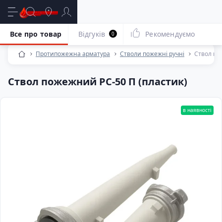
Все про товар
Відгуків
Рекомендуємо
0
Протипожежна арматура
Стволи пожежні ручні
Ствол по
Ствол пожежний РС-50 П (пластик)
в наявності