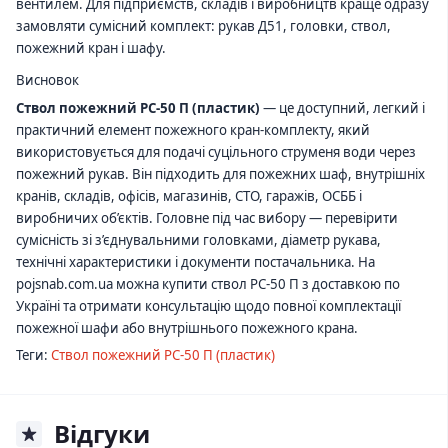
вентилем. Для підприємств, складів і виробництв краще одразу
замовляти сумісний комплект: рукав Д51, головки, ствол,
пожежний кран і шафу.
Висновок
Ствол пожежний РС-50 П (пластик)
— це доступний, легкий і
практичний елемент пожежного кран-комплекту, який
використовується для подачі суцільного струменя води через
пожежний рукав. Він підходить для пожежних шаф, внутрішніх
кранів, складів, офісів, магазинів, СТО, гаражів, ОСББ і
виробничих об’єктів. Головне під час вибору — перевірити
сумісність зі з’єднувальними головками, діаметр рукава,
технічні характеристики і документи постачальника. На
pojsnab.com.ua можна купити ствол РС-50 П з доставкою по
Україні та отримати консультацію щодо повної комплектації
пожежної шафи або внутрішнього пожежного крана.
Теги:
Ствол пожежний РС-50 П (пластик)
Відгуки