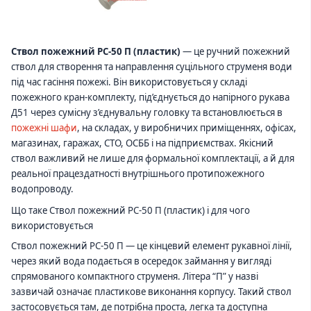
Ствол пожежний РС-50 П (пластик)
— це ручний пожежний
ствол для створення та направлення суцільного струменя води
під час гасіння пожежі. Він використовується у складі
пожежного кран-комплекту, під’єднується до напірного рукава
Д51 через сумісну з’єднувальну головку та встановлюється в
пожежні шафи
, на складах, у виробничих приміщеннях, офісах,
магазинах, гаражах, СТО, ОСББ і на підприємствах. Якісний
ствол важливий не лише для формальної комплектації, а й для
реальної працездатності внутрішнього протипожежного
водопроводу.
Що таке Ствол пожежний РС-50 П (пластик) і для чого
використовується
Ствол пожежний РС-50 П — це кінцевий елемент рукавної лінії,
через який вода подається в осередок займання у вигляді
спрямованого компактного струменя. Літера “П” у назві
зазвичай означає пластикове виконання корпусу. Такий ствол
застосовується там, де потрібна проста, легка та доступна